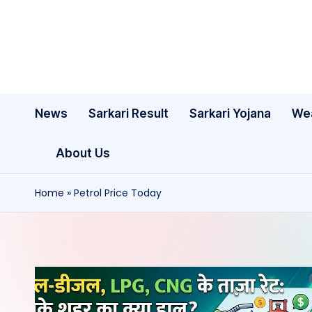
Skip
to
content
News
Sarkari Result
Sarkari Yojana
We
About Us
Home
»
Petrol Price Today