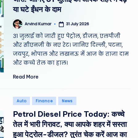
st
या घटे ईंधन के दाम
W
31 July 2026
Arvind Kumar
Posted
e
by
31 जुलाई को जारी हुए पेट्रोल, डीजल, एलपीजी
a
और सीएनजी के नए रेट। जानिए दिल्ली, पटना,
जयपुर, भोपाल और लखनऊ में आज के ताजा दाम
th
और कच्चे तेल का हाल।
er
Read More
,
T
Posted
Auto
Finance
News
e
in
Petrol Diesel Price Today: कच्चे
c
तेल में भारी गिरावट, क्या आपके शहर में सस्ता
h
हुआ पेट्रोल-डीजल? तुरंत चेक करें आज का