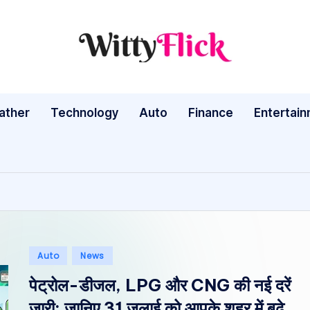
W
WittyFlick:
Latest
it
Weather,
ather
Technology
Auto
ty
Finance
Entertai
Tech
&
Fl
Movie
ic
News
Around
k:
The
L
World
Posted
Auto
News
a
in
पेट्रोल-डीजल, LPG और CNG की नई दरें
te
जारी: जानिए 31 जुलाई को आपके शहर में बढ़े