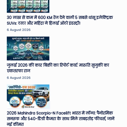
30 लाख से कम में 600 KM रेंज देने वाली 5 सबसे धांसू इलेक्ट्रिक
SUVs: टाटा और महिंद्रा ने हिलाई ऑटो इंडस्ट्री!
6 August 2026
जुलाई 2026 की कार बिक्री का रिपोर्ट कार्ड: मारुति सुजुकी का
एकतरफा राज
6 August 2026
2026 Mahindra Scorpio-N Facelift भारत में लॉन्च: पैनोरमिक
सनरूफ और 540-डिग्री कैमरा के साथ मिले ताबड़तोड़ फीचर्स, जानें
नई कीमत