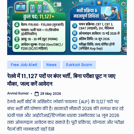
W
o
rl
d
Posted
Free Job Alert
News
Sarkari Exam
in
रेलवे में 11,127 पदों पर बंपर भर्ती, बिना परीक्षा छूट न जाए
मौका, जल्द करें आवेदन
Arvind Kumar
28 May 2026
Posted
by
रेलवे भर्ती बोर्ड ने असिस्टेंट लोको पायलट (ALP) के 11,127 पदों पर
बंपर भर्ती की घोषणा की है। सरकारी नौकरी 2026 की तलाश कर रहे
10वीं पास और आईटीआई/डिप्लोमा धारक उम्मीदवार 14 जून 2026
तक ऑनलाइन आवेदन कर सकते हैं। पूरी प्रक्रिया, योग्यता और परीक्षा
पैटर्न की जानकारी यहाँ देखें