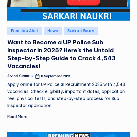
Posted
Free Job Alert
News
Sarkari Exam
in
Want to Become a UP Police Sub
Inspector in 2025? Here’s the Untold
Step-by-Step Guide to Crack 4,543
Vacancies!
Arvind Kumar
8 September 2025
Posted
by
Apply online for UP Police SI Recruitment 2025 with 4,543
vacancies. Check eligibility, important dates, application
fee, physical tests, and step-by-step process for Sub
Inspector application.
Read More