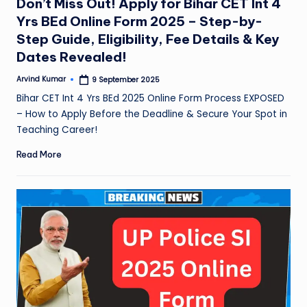
Don’t Miss Out! Apply for Bihar CET Int 4
Yrs BEd Online Form 2025 – Step-by-
Step Guide, Eligibility, Fee Details & Key
Dates Revealed!
Arvind Kumar
9 September 2025
Posted
by
Bihar CET Int 4 Yrs BEd 2025 Online Form Process EXPOSED
– How to Apply Before the Deadline & Secure Your Spot in
Teaching Career!
Read More