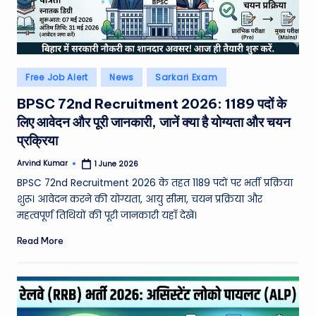
e
N
e
Posted
Free Job Alert
News
Sarkari Exam
w
in
BPSC 72nd Recruitment 2026: 1189 पदों के
s
लिए आवेदन और पूरी जानकारी, जानें क्या है योग्यता और चयन
A
प्रक्रिया
ro
Arvind Kumar
1 June 2026
Posted
by
u
BPSC 72nd Recruitment 2026 के तहत 1189 पदों पर भर्ती प्रक्रिया
शुरू। आवेदन करने की योग्यता, आयु सीमा, चयन प्रक्रिया और
n
महत्वपूर्ण तिथियों की पूरी जानकारी यहाँ देखें।
d
Read More
T
h
e