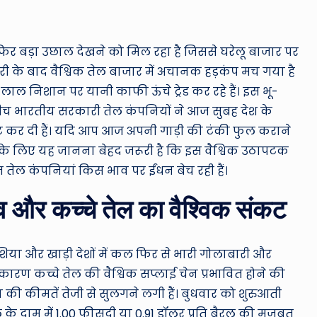
ro
u
ार फिर बड़ा उछाल देखने को मिल रहा है जिससे घरेलू बाजार पर
n
बारी के बाद वैश्विक तेल बाजार में अचानक हड़कंप मच गया है
d
ाम लाल निशान पर यानी काफी ऊंचे ट्रेड कर रहे हैं। इस भू-
ीच भारतीय सरकारी तेल कंपनियों ने आज सुबह देश के
T
डेट कर दी हैं। यदि आप आज अपनी गाड़ी की टंकी फुल कराने
h
 आपके लिए यह जानना बेहद जरूरी है कि इस वैश्विक उठापटक
ेल कंपनियां किस भाव पर ईंधन बेच रही हैं।
e
ाव और कच्चे तेल का वैश्विक संकट
W
o
एशिया और खाड़ी देशों में कल फिर से भारी गोलाबारी और
rl
ारण कच्चे तेल की वैश्विक सप्लाई चेन प्रभावित होने की
न की कीमतें तेजी से सुलगने लगी हैं। बुधवार को शुरुआती
d
 के दाम में 1.00 फीसदी या 0.91 डॉलर प्रति बैरल की मजबूत