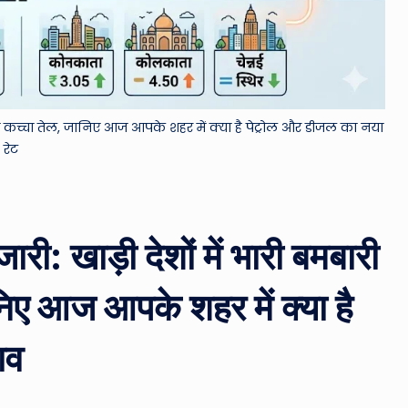
&
M
o
ंचा कच्चा तेल, जानिए आज आपके शहर में क्या है पेट्रोल और डीजल का नया
vi
रेट
e
N
री: खाड़ी देशों में भारी बमबारी
e
w
िए आज आपके शहर में क्या है
s
ाव
A