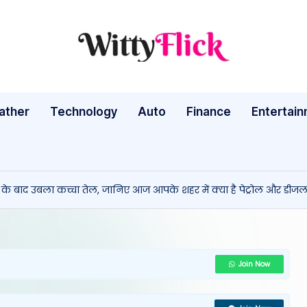
W
WittyFlick:
Latest
it
Weather,
ather
Technology
Auto
ty
Finance
Entertai
Tech
&
Fl
Movie
ic
News
मबारी के बाद उबला कच्चा तेल, जानिए आज आपके शहर में क्या है पेट्रोल और डी
Around
k:
The
L
World
a
Join Now
te