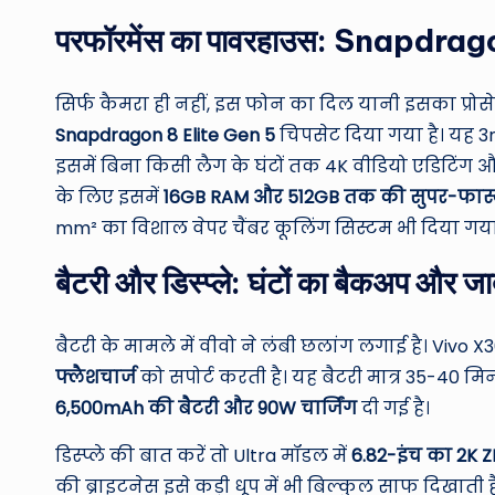
परफॉरमेंस का पावरहाउस: Snapdra
सिर्फ कैमरा ही नहीं, इस फोन का दिल यानी इसका प्रोसे
Snapdragon 8 Elite Gen 5
चिपसेट दिया गया है।
यह 3n
इसमें बिना किसी लैग के घंटों तक 4K वीडियो एडिटिंग और
के लिए इसमें
16GB RAM और 512GB तक की सुपर-फास्ट
mm² का विशाल वेपर चैंबर कूलिंग सिस्टम भी दिया गया ह
बैटरी और डिस्प्ले: घंटों का बैकअप और जा
बैटरी के मामले में वीवो ने लंबी छलांग लगाई है। Vivo X3
फ्लैशचार्ज
को सपोर्ट करती है।
यह बैटरी मात्र 35-40 मिनट
6,500mAh की बैटरी और 90W चार्जिंग
दी गई है।
डिस्प्ले की बात करें तो Ultra मॉडल में
6.82-इंच का 2K ZE
की ब्राइटनेस इसे कड़ी धूप में भी बिल्कुल साफ दिखाती है