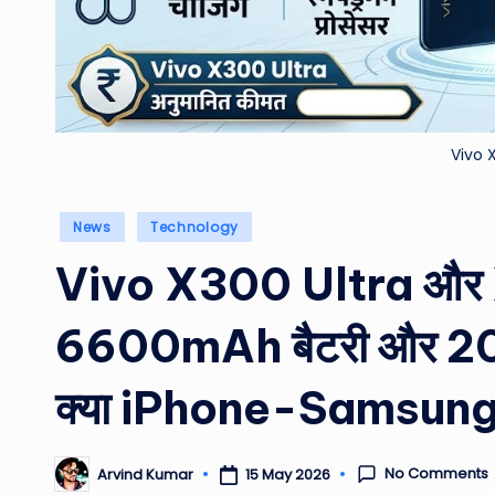
Vivo 
Posted
News
Technology
in
Vivo X300 Ultra और X3
6600mAh बैटरी और 200M
क्या iPhone-Samsung 
No Comments
15 May 2026
Arvind Kumar
Posted