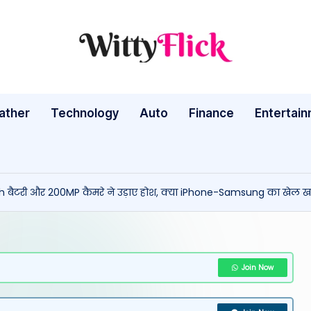
W
WittyFlick:
Latest
it
Weather,
ather
Technology
Auto
ty
Finance
Entertai
Tech
&
Fl
Movie
ic
News
h बैटरी और 200MP कैमरे ने उड़ाए होश, क्या iPhone-Samsung का खेल ख
Around
k:
The
L
World
a
Join Now
te