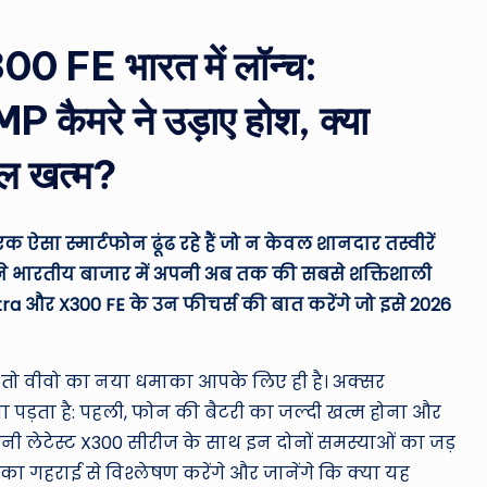
ro
u
FE भारत में लॉन्च:
n
मरे ने उड़ाए होश, क्या
d
 खत्म?
T
h
ऐसा स्मार्टफोन ढूंढ रहे हैं जो न केवल शानदार तस्वीरें
e
 ने भारतीय बाजार में अपनी अब तक की सबसे शक्तिशाली
ltra और X300 FE के उन फीचर्स की बात करेंगे जो इसे 2026
W
o
े, तो वीवो का नया धमाका आपके लिए ही है। अक्सर
rl
ा पड़ता है: पहली, फोन की बैटरी का जल्दी खत्म होना और
पनी लेटेस्ट X300 सीरीज के साथ इन दोनों समस्याओं का जड़
d
का गहराई से विश्लेषण करेंगे और जानेंगे कि क्या यह