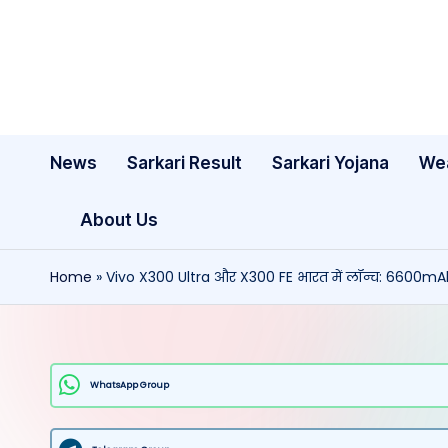
Skip
to
content
News
Sarkari Result
Sarkari Yojana
We
About Us
Home
»
Vivo X300 Ultra और X300 FE भारत में लॉन्च: 6600mA
WhatsApp Group