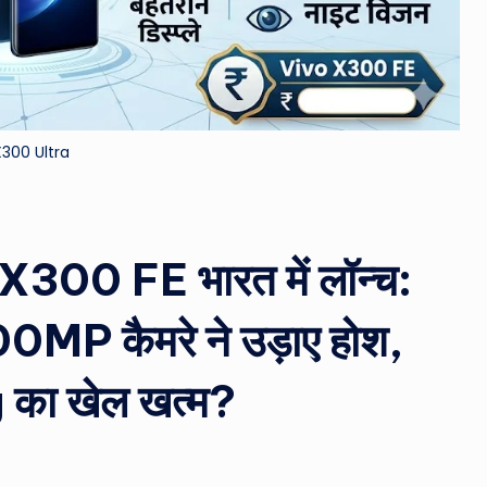
&
M
o
X300 Ultra
vi
e
N
00 FE भारत में लॉन्च:
e
P कैमरे ने उड़ाए होश,
w
का खेल खत्म?
s
A