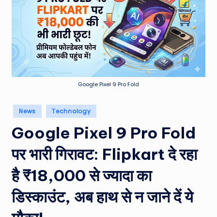
e
a
t
h
er
,
Google Pixel 9 Pro Fold
T
Posted
News
Technology
e
in
Google Pixel 9 Pro Fold
c
h
पर भारी गिरावट: Flipkart दे रहा
&
है ₹18,000 से ज्यादा का
M
डिस्काउंट, अब हाथ से न जाने दें ये
o
vi