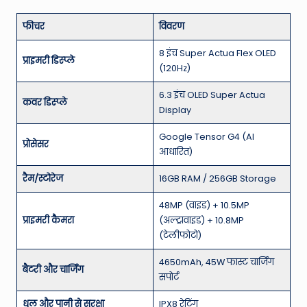
फीचर
विवरण
8 इंच Super Actua Flex OLED
प्राइमरी डिस्प्ले
(120Hz)
6.3 इंच OLED Super Actua
कवर डिस्प्ले
Display
Google Tensor G4 (AI
प्रोसेसर
आधारित)
रैम/स्टोरेज
16GB RAM / 256GB Storage
48MP (वाइड) + 10.5MP
प्राइमरी कैमरा
(अल्ट्रावाइड) + 10.8MP
(टेलीफोटो)
4650mAh, 45W फास्ट चार्जिंग
बैटरी और चार्जिंग
सपोर्ट
धूल और पानी से सुरक्षा
IPX8 रेटिंग