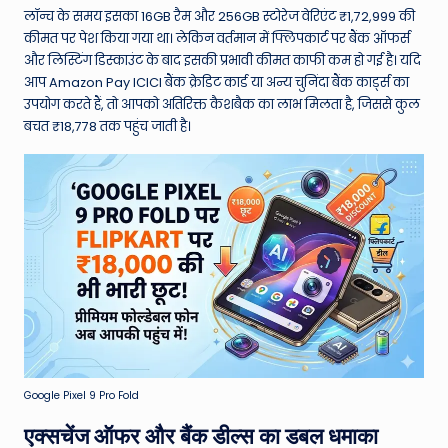
W
लॉन्च के समय इसका 16GB रैम और 256GB स्टोरेज वेरिएंट ₹1,72,999 की
o
कीमत पर पेश किया गया था।
लेकिन वर्तमान में फ्लिपकार्ट पर बैंक ऑफर्स
और लिस्टिंग डिस्काउंट के बाद इसकी प्रभावी कीमत काफी कम हो गई है। यदि
rl
आप Amazon Pay ICICI बैंक क्रेडिट कार्ड या अन्य चुनिंदा बैंक कार्ड्स का
d
उपयोग करते हैं, तो आपको अतिरिक्त कैशबैक का लाभ मिलता है, जिससे कुल
बचत ₹18,778 तक पहुंच जाती है।
Google Pixel 9 Pro Fold
एक्सचेंज ऑफर और बैंक डील्स का डबल धमाका