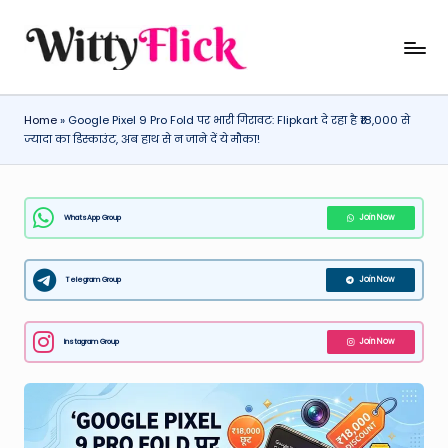
Skip
W
WittyFlick:
to
Latest
content
it
Weather,
Home
»
Google Pixel 9 Pro Fold पर भारी गिरावट: Flipkart दे रहा है ₹18,000 से
ty
Tech
ज्यादा का डिस्काउंट, अब हाथ से न जाने दें ये मौका!
&
Fl
Movie
ic
News
WhatsApp Group
Join Now
k:
Around
The
L
World
Telegram Group
Join Now
a
t
Instagram Group
Join Now
e
st
W