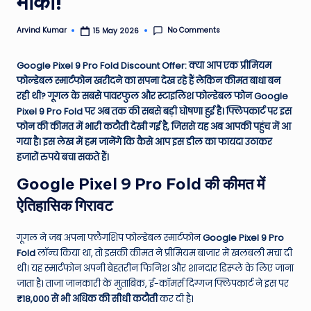
मौका!
e
No Comments
Arvind Kumar
15 May 2026
Posted
N
by
e
Google Pixel 9 Pro Fold Discount Offer: क्या आप एक प्रीमियम
फोल्डेबल स्मार्टफोन खरीदने का सपना देख रहे हैं लेकिन कीमत बाधा बन
w
रही थी? गूगल के सबसे पावरफुल और स्टाइलिश फोल्डेबल फोन Google
s
Pixel 9 Pro Fold पर अब तक की सबसे बड़ी घोषणा हुई है। फ्लिपकार्ट पर इस
फोन की कीमत में भारी कटौती देखी गई है, जिससे यह अब आपकी पहुंच में आ
A
गया है। इस लेख में हम जानेंगे कि कैसे आप इस डील का फायदा उठाकर
ro
हजारों रुपये बचा सकते हैं।
u
Google Pixel 9 Pro Fold की कीमत में
n
ऐतिहासिक गिरावट
d
गूगल ने जब अपना फ्लैगशिप फोल्डेबल स्मार्टफोन
Google Pixel 9 Pro
T
Fold
लॉन्च किया था, तो इसकी कीमत ने प्रीमियम बाजार में खलबली मचा दी
h
थी। यह स्मार्टफोन अपनी बेहतरीन फिनिश और शानदार डिस्प्ले के लिए जाना
जाता है। ताजा जानकारी के मुताबिक, ई-कॉमर्स दिग्गज फ्लिपकार्ट ने इस पर
e
₹18,000 से भी अधिक की सीधी कटौती
कर दी है।