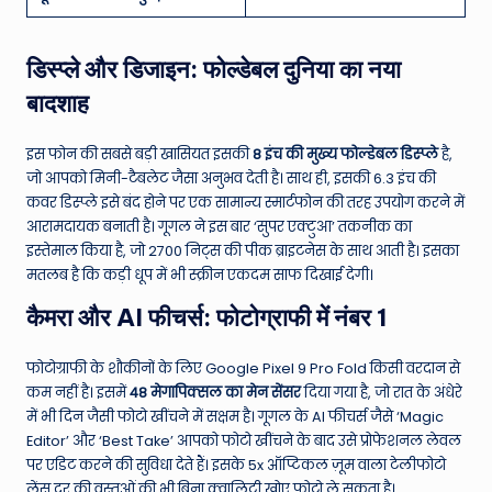
डिस्प्ले और डिजाइन: फोल्डेबल दुनिया का नया
बादशाह
इस फोन की सबसे बड़ी खासियत इसकी
8 इंच की मुख्य फोल्डेबल डिस्प्ले
है,
जो आपको मिनी-टैबलेट जैसा अनुभव देती है।
साथ ही, इसकी 6.3 इंच की
कवर डिस्प्ले इसे बंद होने पर एक सामान्य स्मार्टफोन की तरह उपयोग करने में
आरामदायक बनाती है।
गूगल ने इस बार ‘सुपर एक्टुआ’ तकनीक का
इस्तेमाल किया है, जो 2700 निट्स की पीक ब्राइटनेस के साथ आती है।
इसका
मतलब है कि कड़ी धूप में भी स्क्रीन एकदम साफ दिखाई देगी।
कैमरा और AI फीचर्स: फोटोग्राफी में नंबर 1
फोटोग्राफी के शौकीनों के लिए Google Pixel 9 Pro Fold किसी वरदान से
कम नहीं है। इसमें
48 मेगापिक्सल का मेन सेंसर
दिया गया है, जो रात के अंधेरे
में भी दिन जैसी फोटो खींचने में सक्षम है।
गूगल के AI फीचर्स जैसे ‘Magic
Editor’ और ‘Best Take’ आपको फोटो खींचने के बाद उसे प्रोफेशनल लेवल
पर एडिट करने की सुविधा देते हैं। इसके 5x ऑप्टिकल ज़ूम वाला टेलीफोटो
लेंस दूर की वस्तुओं की भी बिना क्वालिटी खोए फोटो ले सकता है।