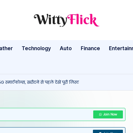
W
WittyFlick:
Latest
it
Weather,
ather
Technology
Auto
ty
Finance
Entertai
Tech
&
Fl
Movie
ic
News
G स्मार्टफोन्स, खरीदने से पहले देखें पूरी लिस्ट
Around
k:
The
L
World
a
Join Now
te