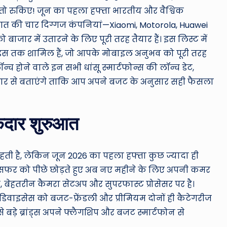
ro
 तो रुकिए! जून का पहला हफ्ता भारतीय और वैश्विक
u
गत की चार दिग्गज कंपनियां—Xiaomi, Motorola, Huawei
जार में उतारने के लिए पूरी तरह तैयार हैं। इस लिस्ट में
n
ाइस तक शामिल हैं, जो आपके मोबाइल अनुभव को पूरी तरह
d
न्च होने वाले इन सभी धांसू स्मार्टफोन्स की लॉन्च डेट,
स्तार से बताएंगे ताकि आप अपने बजट के अनुसार सही फैसला
T
h
ाकेदार शुरुआत
e
W
र रहती है, लेकिन जून 2026 का पहला हफ्ता कुछ ज्यादा ही
o
र सफर को पीछे छोड़ते हुए अब नए महीने के लिए अपनी कमर
, बेहतरीन कैमरा सेटअप और सुपरफास्ट प्रोसेसर पर है।
rl
पने डिवाइसेस को बजट-फ्रेंडली और प्रीमियम दोनों ही कैटेगरीज
d
 बड़े ब्रांड्स अपने फ्लैगशिप और बजट स्मार्टफोन से