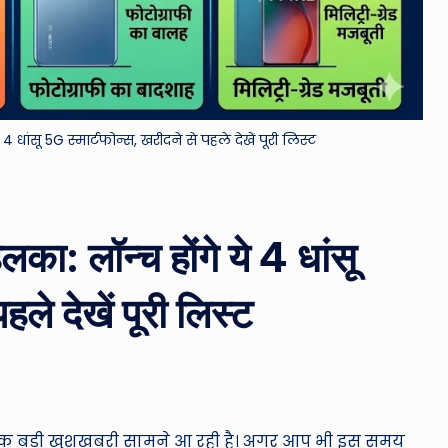
&
M
o
4 धांसू 5G स्मार्टफोन्स, खरीदने से पहले देखें पूरी लिस्ट
vi
e
N
लका: लॉन्च होंगे ये 4 धांसू
e
ले देखें पूरी लिस्ट
w
s
A
िए एक बड़ी खुशखबरी सामने आ रही है। अगर आप भी इस समय