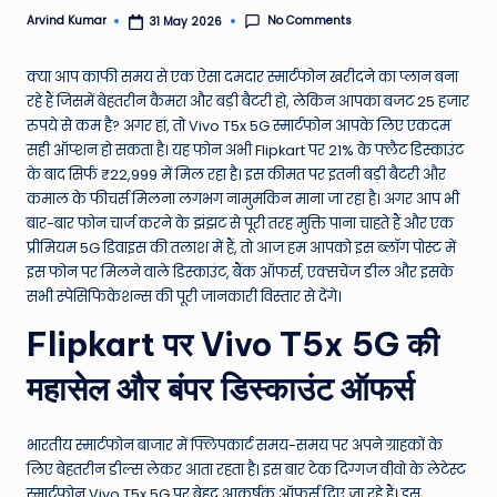
e
No Comments
Arvind Kumar
31 May 2026
Posted
by
N
क्या आप काफी समय से एक ऐसा दमदार स्मार्टफोन खरीदने का प्लान बना
e
रहे हैं जिसमें बेहतरीन कैमरा और बड़ी बैटरी हो, लेकिन आपका बजट 25 हजार
रुपये से कम है? अगर हां, तो Vivo T5x 5G स्मार्टफोन आपके लिए एकदम
w
सही ऑप्शन हो सकता है। यह फोन अभी Flipkart पर 21% के फ्लैट डिस्काउंट
s
के बाद सिर्फ ₹22,999 में मिल रहा है। इस कीमत पर इतनी बड़ी बैटरी और
कमाल के फीचर्स मिलना लगभग नामुमकिन माना जा रहा है। अगर आप भी
A
बार-बार फोन चार्ज करने के झंझट से पूरी तरह मुक्ति पाना चाहते हैं और एक
ro
प्रीमियम 5G डिवाइस की तलाश में हैं, तो आज हम आपको इस ब्लॉग पोस्ट में
इस फोन पर मिलने वाले डिस्काउंट, बैंक ऑफर्स, एक्सचेंज डील और इसके
u
सभी स्पेसिफिकेशन्स की पूरी जानकारी विस्तार से देंगे।
n
Flipkart पर Vivo T5x 5G की
d
महासेल और बंपर डिस्काउंट ऑफर्स
T
h
भारतीय स्मार्टफोन बाजार में फ्लिपकार्ट समय-समय पर अपने ग्राहकों के
e
लिए बेहतरीन डील्स लेकर आता रहता है। इस बार टेक दिग्गज वीवो के लेटेस्ट
स्मार्टफोन Vivo T5x 5G पर बेहद आकर्षक ऑफर्स दिए जा रहे हैं। इस