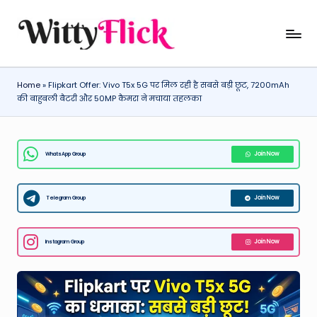
Skip
W
WittyFlick:
to
Latest
content
it
Weather,
Home
»
Flipkart Offer: Vivo T5x 5G पर मिल रही है सबसे बड़ी छूट, 7200mAh
ty
Tech
की बाहुबली बैटरी और 50MP कैमरा ने मचाया तहलका
&
Fl
Movie
ic
News
WhatsApp Group
Join Now
k:
Around
The
L
World
Telegram Group
Join Now
a
t
Instagram Group
Join Now
e
st
W