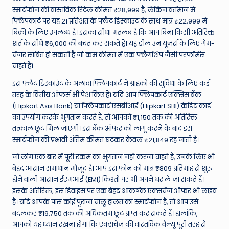
W
स्मार्टफोन की वास्तविक रिटेल कीमत ₹28,999 है, लेकिन वर्तमान में
o
फ्लिपकार्ट पर यह 21 प्रतिशत के फ्लैट डिस्काउंट के साथ मात्र ₹22,999 में
बिक्री के लिए उपलब्ध है। इसका सीधा मतलब है कि आप बिना किसी अतिरिक्त
rl
शर्त के सीधे ₹6,000 की बचत कर सकते हैं। यह डील उन यूज़र्स के लिए गेम-
d
चेंजर साबित हो सकती है जो कम कीमत में एक फ्लैगशिप जैसी परफॉर्मेंस
चाहते हैं।
इस फ्लैट डिस्काउंट के अलावा फ्लिपकार्ट ने ग्राहकों की सुविधा के लिए कई
तरह के वित्तीय ऑफर्स भी पेश किए हैं। यदि आप फ्लिपकार्ट एक्सिस बैंक
(Flipkart Axis Bank) या फ्लिपकार्ट एसबीआई (Flipkart SBI) क्रेडिट कार्ड
का उपयोग करके भुगतान करते हैं, तो आपको ₹1,150 तक की अतिरिक्त
तत्काल छूट मिल जाएगी। इस बैंक ऑफर को लागू करने के बाद इस
स्मार्टफोन की प्रभावी अंतिम कीमत घटकर केवल ₹21,849 रह जाती है।
जो लोग एक बार में पूरी रकम का भुगतान नहीं करना चाहते हैं, उनके लिए भी
बेहद आसान समाधान मौजूद है। आप इस फोन को मात्र ₹809 प्रतिमाह से शुरू
होने वाली आसान ईएमआई (EMI) किश्तों पर भी अपने घर ले जा सकते हैं।
इसके अतिरिक्त, इस डिवाइस पर एक बेहद आकर्षक एक्सचेंज ऑफर भी लाइव
है। यदि आपके पास कोई पुराना चालू हालत का स्मार्टफोन है, तो आप उसे
बदलकर ₹19,750 तक की अधिकतम छूट प्राप्त कर सकते हैं। हालांकि,
आपको यह ध्यान रखना होगा कि एक्सचेंज की वास्तविक वैल्यू पूरी तरह से