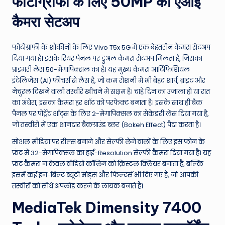
फोटोग्राफी के लिए 50MP का एआई
कैमरा सेटअप
फोटोग्राफी के शौकीनों के लिए Vivo T5x 5G में एक बेहतरीन कैमरा सेटअप
दिया गया है। इसके रियर पैनल पर डुअल कैमरा सेटअप मिलता है, जिसका
प्राइमरी लेंस 50-मेगापिक्सल का है। यह मुख्य कैमरा आर्टिफिशियल
इंटेलिजेंस (AI) फीचर्स से लैस है, जो कम रोशनी में भी बेहद शार्प, ब्राइट और
नेचुरल दिखने वाली तस्वीरें खींचने में सक्षम है। चाहे दिन का उजाला हो या रात
का अंधेरा, इसका कैमरा हर शॉट को परफेक्ट बनाता है। इसके साथ ही बैक
पैनल पर पोर्ट्रेट शॉट्स के लिए 2-मेगापिक्सल का सेकेंडरी लेंस दिया गया है,
जो तस्वीरों में एक शानदार बैकग्राउंड ब्लर (Bokeh Effect) पैदा करता है।
सोशल मीडिया पर रील्स बनाने और सेल्फी लेने वालों के लिए इस फोन के
फ्रंट में 32-मेगापिक्सल का हाई-Resolution सेल्फी कैमरा दिया गया है। यह
फ्रंट कैमरा न केवल वीडियो कॉलिंग को क्रिस्टल क्लियर बनाता है, बल्कि
इसमें कई इन-बिल्ट ब्यूटी मोड्स और फिल्टर्स भी दिए गए हैं, जो आपकी
तस्वीरों को सीधे अपलोड करने के लायक बनाते हैं।
MediaTek Dimensity 7400