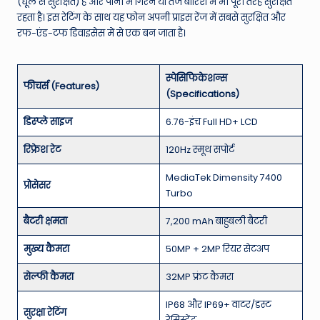
(धूल से सुरक्षित) है और पानी में गिरने या तेज बारिश में भी पूरी तरह सुरक्षित
रहता है। इस रेटिंग के साथ यह फोन अपनी प्राइस रेंज में सबसे सुरक्षित और
रफ-एंड-टफ डिवाइसेस में से एक बन जाता है।
स्पेसिफिकेशन्स
फीचर्स (Features)
(Specifications)
डिस्प्ले साइज
6.76-इंच Full HD+ LCD
रिफ्रेश रेट
120Hz स्मूथ सपोर्ट
MediaTek Dimensity 7400
प्रोसेसर
Turbo
बैटरी क्षमता
7,200 mAh बाहुबली बैटरी
मुख्य कैमरा
50MP + 2MP रियर सेटअप
सेल्फी कैमरा
32MP फ्रंट कैमरा
IP68 और IP69+ वाटर/डस्ट
सुरक्षा रेटिंग