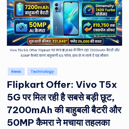
e
a
t
h
er
,
Vivo T5x 5G Offer: Flipkart पर मात्र ₹21,849 में मिल रहा 7200mAh बैटरी और
50MP कैमरे वाला बाहुबली 5G फोन, हाथ से न जाने दें यह मौका!
T
e
Posted
News
Technology
in
c
Flipkart Offer: Vivo T5x
h
5G पर मिल रही है सबसे बड़ी छूट,
&
M
7200mAh की बाहुबली बैटरी और
o
50MP कैमरा ने मचाया तहलका
vi