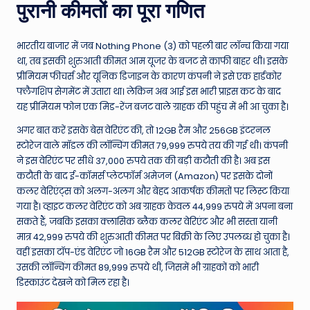
W
पुरानी कीमतों का पूरा गणित
o
rl
भारतीय बाजार में जब Nothing Phone (3) को पहली बार लॉन्च किया गया
था, तब इसकी शुरुआती कीमत आम यूजर के बजट से काफी बाहर थी। इसके
d
प्रीमियम फीचर्स और यूनिक डिजाइन के कारण कंपनी ने इसे एक हार्डकोर
फ्लैगशिप सेगमेंट में उतारा था। लेकिन अब आई इस भारी प्राइस कट के बाद
यह प्रीमियम फोन एक मिड-रेंज बजट वाले ग्राहक की पहुंच में भी आ चुका है।
अगर बात करें इसके बेस वेरिएंट की, तो 12GB रैम और 256GB इंटरनल
स्टोरेज वाले मॉडल की लॉन्चिंग कीमत 79,999 रुपये तय की गई थी। कंपनी
ने इस वेरिएंट पर सीधे 37,000 रुपये तक की बड़ी कटौती की है। अब इस
कटौती के बाद ई-कॉमर्स प्लेटफॉर्म अमेजन (Amazon) पर इसके दोनों
कलर वेरिएंट्स को अलग-अलग और बेहद आकर्षक कीमतों पर लिस्ट किया
गया है। व्हाइट कलर वेरिएंट को अब ग्राहक केवल 44,999 रुपये में अपना बना
सकते हैं, जबकि इसका क्लासिक ब्लैक कलर वेरिएंट और भी सस्ता यानी
मात्र 42,999 रुपये की शुरुआती कीमत पर बिक्री के लिए उपलब्ध हो चुका है।
वहीं इसका टॉप-एंड वेरिएंट जो 16GB रैम और 512GB स्टोरेज के साथ आता है,
उसकी लॉन्चिंग कीमत 89,999 रुपये थी, जिसमें भी ग्राहकों को भारी
डिस्काउंट देखने को मिल रहा है।