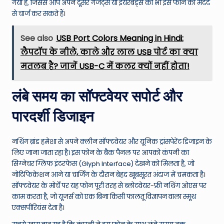
गया है, जिससे आप अपने दूसरे गैजेट्स या इयरबड्स को भी इस फोन की मदद
से चार्ज कर सकते हैं।
See also
USB Port Colors Meaning in Hindi:
लैपटॉप के नीले, काले और लाल USB पोर्ट का क्या
मतलब है? जानें USB-C में कलर क्यों नहीं होता!
लंबे समय का सॉफ्टवेयर सपोर्ट और
पारदर्शी डिजाइन
नथिंग ब्रांड हमेशा से अपने क्लीन सॉफ्टवेयर और यूनिक ट्रांसपेरेंट डिजाइन के
लिए जाना जाता रहा है। इस फोन के बैक पैनल पर आपको कंपनी का
सिग्नेचर ग्लिफ इंटरफेस (Glyph Interface) देखने को मिलता है, जो
नोटिफिकेशन आने या चार्जिंग के दौरान बेहद खूबसूरत अंदाज में चमकता है।
सॉफ्टवेयर के मोर्चे पर यह फोन पूरी तरह से ब्लोटवेयर-फ्री नथिंग ओएस पर
काम करता है, जो यूजर्स को एक बिना किसी फालतू विज्ञापन वाला स्मूथ
एक्सपीरियंस देता है।