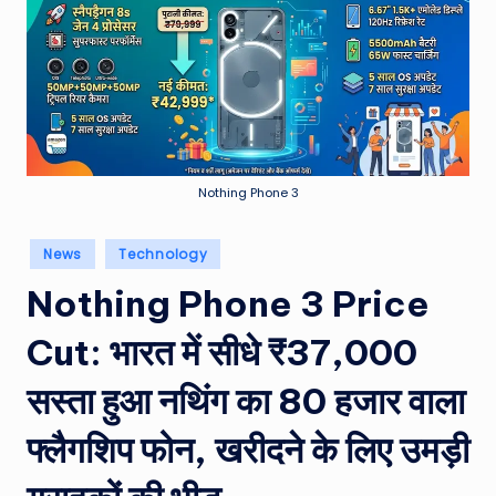
e
a
t
h
er
,
Nothing Phone 3
T
Posted
News
Technology
e
in
Nothing Phone 3 Price
c
h
Cut: भारत में सीधे ₹37,000
&
सस्ता हुआ नथिंग का 80 हजार वाला
M
फ्लैगशिप फोन, खरीदने के लिए उमड़ी
o
vi