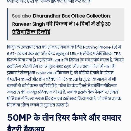
फाइल्स और ऐप्स को पलक झपकते ही लोड कर देता है।
See also
Dhurandhar Box Office Collection:
Ranveer Singh की फिल्म ने 14 दिनों में तोड़े 30
ऐतिहासिक रिकॉर्ड
विजुअल एक्सपीरियंस को शानदार बनाने के लिए Nothing Phone (3) में
6.67-इंच का एक बड़ा और बेहद खूबसूरत 1.5K+ एमोलेड फ्लेक्सिबल LTPS
डिस्प्ले दिया गया है। यह डिस्प्ले 120Hz के रिफ्रेश रेट को सपोर्ट करता है, जिससे
स्क्रॉलिंग और गेमिंग का अनुभव बेहद स्मूथ और मक्खन जैसा हो जाता है।
इसका रेजोल्यूशन 1260×2800 पिक्सल है, जो वीडियो देखने के दौरान
बेहतरीन कलर्स और डीप ब्लैक्स जेनरेट करता है। सुरक्षा के मामले में भी
कंपनी ने कोई कसर नहीं छोड़ी है; फोन के फ्रंट हिस्से में कॉर्निंग गोरिल्ला
ग्लास 7i की मजबूत प्रोटेक्शन दी गई है, जबकि इसके बैक पैनल पर सबसे
प्रीमियम गोरिल्ला ग्लास विक्टस का इस्तेमाल किया गया है, जो इसे अचानक
गिरने या स्क्रैच लगने से सुरक्षित रखता है।
50MP के तीन रियर कैमरे और दमदार
बैटरी बैकअप