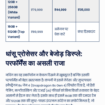
12GB +
256GB
₹79,999
₹44,999
₹35,000
(White
Variant)
16GB +
अमेजन पर
512GB (Top
₹89,999
बंपर डिस्काउंट
चेक करें
Variant)
धांसू प्रोसेसर और बेजोड़ डिस्प्ले:
परफॉर्मेंस का असली राजा
नथिंग का यह स्मार्टफोन न केवल दिखने में खूबसूरत है बल्कि इसकी
परफॉर्मेंस भी बेहद खतरनाक है। कंपनी ने इसमें लेटेस्ट और सुपरफास्ट
स्नैपड्रैगन 8s जेन 4 (Snapdragon 8s Gen 4) चिपसेट दिया है, जो हैवी
गेमिंग, मल्टीटास्किंग और एआई (AI) फीचर्स को बिना किसी रुकावट के बेहद
आसानी से हैंडल कर लेता है। इसके साथ ही इसमें 16GB तक की दमदार रैम
और 512GB तक की सुपर-फास्ट इंटरनल स्टोरेज का सपोर्ट मिलता है, जो