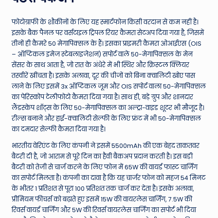
फोटोग्राफी के शौकीनों के लिए यह स्मार्टफोन किसी वरदान से कम नहीं है।
इसके बैक पैनल पर वर्सटाइल ट्रिपल रियर कैमरा सेटअप दिया गया है, जिसमें
तीनों ही कैमरे 50 मेगापिक्सल के हैं। इसका प्राइमरी कैमरा ओआईएस (OIS
– ऑप्टिकल इमेज स्टेबलाइजेशन) सपोर्ट वाले 50-मेगापिक्सल के मेन
सेंसर के साथ आता है, जो रात के अंधेरे में भी स्थिर और क्रिस्टल क्लियर
तस्वीरें खींचता है। इसके अलावा, दूर की चीजों को बिना क्वालिटी खोए पास
लाने के लिए इसमें 3x ऑप्टिकल जूम और OIS सपोर्ट वाला 50-मेगापिक्सल
का पेरिस्कोप टेलीफोटो कैमरा दिया गया है। साथ ही, बड़े ग्रुप और शानदार
लैंडस्केप शॉट्स के लिए 50-मेगापिक्सल का अल्ट्रा-वाइड शूटर भी मौजूद है।
रील्स बनाने और हाई-क्वालिटी सेल्फी के लिए फ्रंट में भी 50-मेगापिक्सल
का दमदार सेल्फी कैमरा दिया गया है।
भारतीय वेरिएंट के लिए कंपनी ने इसमें 5500mAh की एक बेहद ताकतवर
बैटरी दी है, जो आराम से पूरे दिन का हैवी बैकअप प्रदान करती है। इस बड़ी
बैटरी को तेजी से चार्ज करने के लिए फोन में 65W की वायर्ड फास्ट चार्जिंग
का सपोर्ट मिलता है। कंपनी का दावा है कि यह चार्जर फोन को महज 54 मिनट
के भीतर 1 प्रतिशत से पूरा 100 प्रतिशत तक चार्ज कर देता है। इसके अलावा,
प्रीमियम फीचर्स को बढ़ाते हुए इसमें 15W की वायरलेस चार्जिंग, 7.5W की
रिवर्स वायर्ड चार्जिंग और 5W की रिवर्स वायरलेस चार्जिंग का सपोर्ट भी दिया