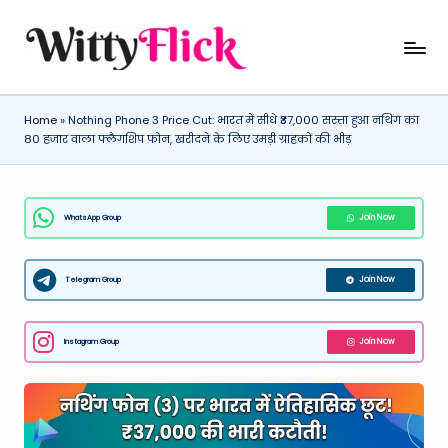
Skip
W
WittyFlick:
to
Latest
content
it
Weather,
Home
»
Nothing Phone 3 Price Cut: भारत में सीधे ₹37,000 सस्ता हुआ नथिंग का
ty
Tech
80 हजार वाला फ्लैगशिप फोन, खरीदने के लिए उमड़ी ग्राहकों की भीड़
&
Fl
Movie
ic
News
WhatsApp Group
Join Now
k:
Around
The
L
World
Telegram Group
Join Now
a
t
Instagram Group
Join Now
e
st
W