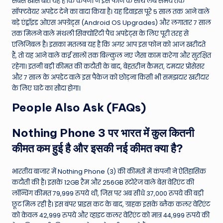
सबसे खास बात यह है कि कंपनी ने इस फोन के साथ लंबे समय तक
सॉफ्टवेयर अपडेट देने का वादा किया है। यह डिवाइस पूरे 5 साल तक आने वाले
बड़े एंड्रॉइड ओएस अपग्रेड्स (Android OS Upgrades) और लगातार 7 साल
तक मिलने वाले मंथली सिक्योरिटी पैच अपडेट्स के लिए पूरी तरह से
एलिजिबल है। इसका मतलब यह है कि अगर आप इस फोन को आज खरीदते
हैं, तो यह आने वाले कई सालों तक बिल्कुल नए जैसा काम करेगा और सुरक्षित
रहेगा। इतनी बड़ी कीमत की कटौती के बाद, बेहतरीन कैमरा, दमदार प्रोसेसर
और 7 साल के अपडेट वाले इस पैकेज को छोड़ना किसी भी समझदार खरीदार
के लिए घाटे का सौदा होगा।
People Also Ask (FAQs)
Nothing Phone 3 पर भारत में कुल कितनी
कीमत कम हुई है और इसकी नई कीमत क्या है?
भारतीय बाजार में Nothing Phone (3) की कीमतों में कंपनी ने ऐतिहासिक
कटौती की है। इसके 12GB रैम और 256GB स्टोरेज वाले बेस वेरिएंट की
लॉन्चिंग कीमत 79,999 रुपये थी, जिस पर अब सीधे 37,000 रुपये की बड़ी
छूट मिल रही है। इस बंपर प्राइस कट के बाद, ग्राहक इसके ब्लैक कलर वेरिएंट
को केवल 42,999 रुपये और व्हाइट कलर वेरिएंट को मात्र 44,999 रुपये की