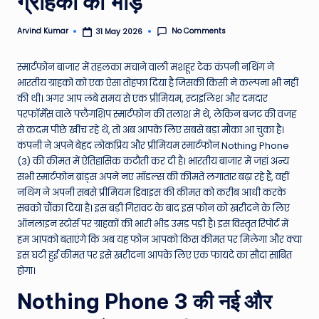
ग्राहकों की भीड़
e
No Comments
Arvind Kumar
31 May 2026
Posted
N
by
e
स्मार्टफोन बाजार में तहलका मचाने वाली मशहूर टेक कंपनी नथिंग ने
भारतीय ग्राहकों को एक ऐसा तोहफा दिया है जिसकी किसी ने कल्पना भी नहीं
w
की थी। अगर आप लंबे समय से एक प्रीमियम, स्टाइलिश और दमदार
s
परफॉर्मेंस वाले फ्लैगशिप स्मार्टफोन की तलाश में थे, लेकिन बजट की वजह
से कदम पीछे खींच रहे थे, तो अब आपके लिए सबसे बड़ा मौका आ चुका है।
A
कंपनी ने अपने बेहद लोकप्रिय और प्रीमियम स्मार्टफोन Nothing Phone
ro
(3) की कीमत में ऐतिहासिक कटौती कर दी है। भारतीय बाजार में जहां अन्य
सभी स्मार्टफोन ब्रांड्स अपने नए मॉडल्स की कीमतें लगातार बढ़ा रहे हैं, वहीं
u
नथिंग ने अपनी सबसे प्रीमियम डिवाइस की कीमत को करीब आधी करके
n
सबको चौंका दिया है। इस बड़ी गिरावट के बाद इस फोन को खरीदने के लिए
ऑनलाइन स्टोर्स पर ग्राहकों की भारी भीड़ उमड़ पड़ी है। इस विस्तृत रिपोर्ट में
d
हम आपको बताएंगे कि अब यह फोन आपको किस कीमत पर मिलेगा और क्या
T
इस घटी हुई कीमत पर इसे खरीदना आपके लिए एक फायदे का सौदा साबित
होगा।
h
Nothing Phone 3 की नई और
e