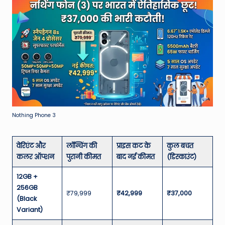
Nothing Phone 3
वेरिएंट और
लॉन्चिंग की
प्राइस कट के
कुल बचत
कलर ऑप्शन
पुरानी कीमत
बाद नई कीमत
(डिस्काउंट)
12GB +
256GB
₹79,999
₹42,999
₹37,000
(Black
Variant)