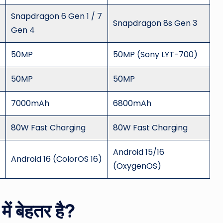
Snapdragon 6 Gen 1 / 7
Snapdragon 8s Gen 3
Gen 4
50MP
50MP (Sony LYT-700)
50MP
50MP
7000mAh
6800mAh
80W Fast Charging
80W Fast Charging
Android 15/16
Android 16 (ColorOS 16)
(OxygenOS)
ं बेहतर है?