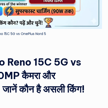
&
M
o
no 15C 5G vs OnePlus Nord 5
vi
e
N
o Reno 15C 5G vs
e
MP कैमरा और
w
ानें कौन है असली किंग!
s
A