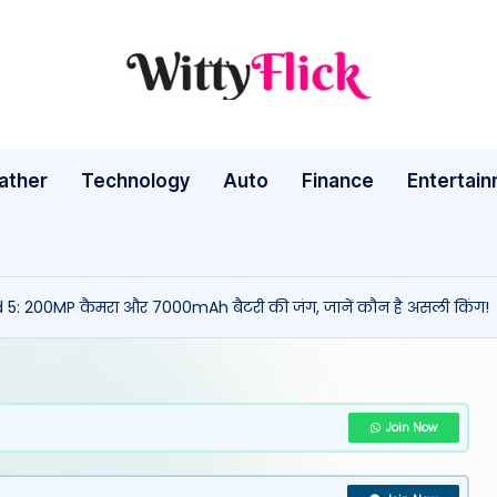
W
WittyFlick:
Latest
it
Weather,
ather
Technology
Auto
ty
Finance
Entertai
Tech
&
Fl
Movie
ic
News
5: 200MP कैमरा और 7000mAh बैटरी की जंग, जानें कौन है असली किंग!
Around
k:
The
L
World
a
Join Now
te