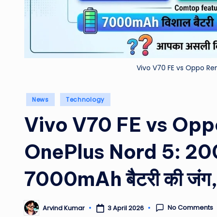
Vivo V70 FE vs Oppo Re
Posted
News
Technology
in
Vivo V70 FE vs Opp
OnePlus Nord 5: 200
7000mAh बैटरी की जंग, ज
No Comments
3 April 2026
Arvind Kumar
Posted