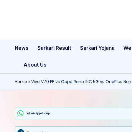
Skip
to
content
News
Sarkari Result
Sarkari Yojana
We
About Us
Home
»
Vivo V70 FE vs Oppo Reno 15C 5G vs OnePlus Nord 
WhatsApp Group