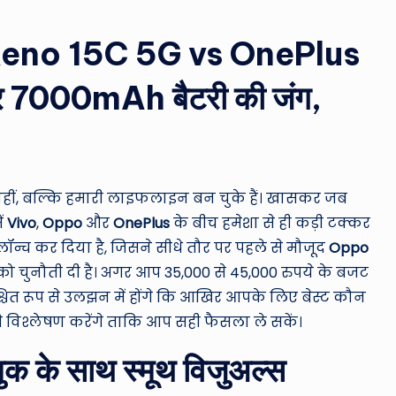
ro
u
Reno 15C 5G vs OnePlus
n
 7000mAh बैटरी की जंग,
d
T
h
नहीं, बल्कि हमारी लाइफलाइन बन चुके हैं। खासकर जब
e
ें
Vivo
,
Oppo
और
OnePlus
के बीच हमेशा से ही कड़ी टक्कर
ॉन्च कर दिया है, जिसने सीधे तौर पर पहले से मौजूद
Oppo
W
ो चुनौती दी है। अगर आप 35,000 से 45,000 रुपये के बजट
o
्चित रूप से उलझन में होंगे कि आखिर आपके लिए बेस्ट कौन
से विश्लेषण करेंगे ताकि आप सही फैसला ले सकें।
rl
लुक के साथ स्मूथ विजुअल्स
d