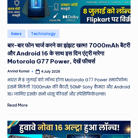
e
N
e
Posted
News
Technology
w
in
बार-बार फोन चार्ज करने का झंझट खत्म! 7000mAh बैटरी
s
और Android 16 के साथ इस दिन एंट्री मारेगा
A
Motorola G77 Power, देखें फीचर्स
ro
Arvind Kumar
4 July 2026
Posted
by
u
भारत में 8 जुलाई को लॉन्च होगा Motorola G77 Power स्मार्टफोन।
इसमें मिलेगी 7000mAh की बैटरी, 50MP Sony कैमरा और Android
n
16। जानिए इसके सभी धांसू फीचर्स और स्पेसिफिकेशन्स।
d
Read More
T
h
e