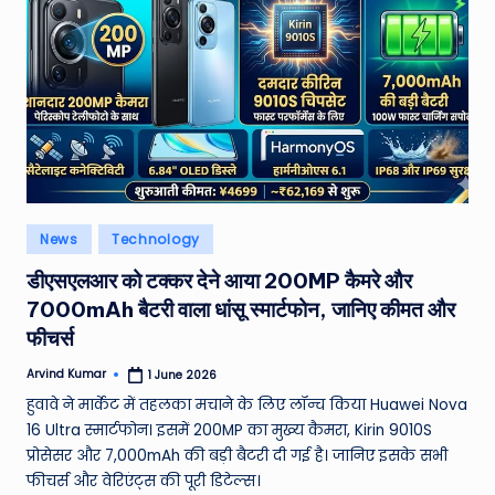
W
o
rl
d
Posted
News
Technology
in
डीएसएलआर को टक्कर देने आया 200MP कैमरे और
7000mAh बैटरी वाला धांसू स्मार्टफोन, जानिए कीमत और
फीचर्स
Arvind Kumar
1 June 2026
Posted
by
हुवावे ने मार्केट में तहलका मचाने के लिए लॉन्च किया Huawei Nova
16 Ultra स्मार्टफोन। इसमें 200MP का मुख्य कैमरा, Kirin 9010S
प्रोसेसर और 7,000mAh की बड़ी बैटरी दी गई है। जानिए इसके सभी
फीचर्स और वेरिएंट्स की पूरी डिटेल्स।