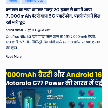
News
Technology
e
in
वनप्लस का नया धमाका! मात्र 20 हजार से कम में आया
a
7,000mAh बैटरी वाला 5G स्मार्टफोन, पहली सेल में मिल
t
रही भारी छूट
h
Arvind Kumar
3 August 2026
Posted
er
by
OnePlus N6x 5G की पहली सेल कल से शुरू! 7,000mAh बैटरी,
,
120Hz डिस्प्ले और मिलिट्री-ग्रेड बॉडी वाले इस 5G फोन पर पाएं ₹1,500
की छूट।
T
Read More
e
c
h
&
M
o
vi