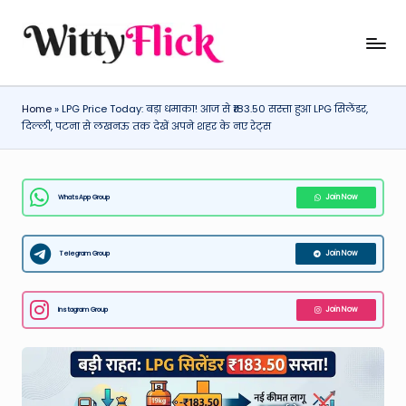
Skip
W
WittyFlick:
to
Latest
content
it
Weather,
Home
»
LPG Price Today: बड़ा धमाका! आज से ₹183.50 सस्ता हुआ LPG सिलेंडर,
ty
Tech
दिल्ली, पटना से लखनऊ तक देखें अपने शहर के नए रेट्स
&
Fl
Movie
ic
News
WhatsApp Group
Join Now
k:
Around
The
L
World
Telegram Group
Join Now
a
t
Instagram Group
Join Now
e
st
W