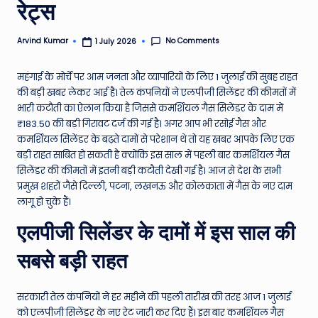
रेट्स
e
N
No Comments
Arvind Kumar
1 July 2026
Posted
by
e
महंगाई के मोर्चे पर आम जनता और व्यापारियों के लिए 1 जुलाई की सुबह राहत
w
की बड़ी खबर लेकर आई है। तेल कंपनियों ने एलपीजी सिलेंडर की कीमतों में
s
भारी कटौती का ऐलान किया है जिससे कमर्शियल गैस सिलेंडर के दाम में
₹183.50 की बड़ी गिरावट दर्ज की गई है। अगर आप भी रसोई गैस और
A
कमर्शियल सिलेंडर के बढ़ते दामों से परेशान थे तो यह खबर आपके लिए एक
ro
बड़ी राहत साबित हो सकती है क्योंकि इस साल में पहली बार कमर्शियल गैस
सिलेंडर की कीमतों में इतनी बड़ी कटौती देखी गई है। आज से देश के सभी
u
प्रमुख शहरों जैसे दिल्ली, पटना, लखनऊ और कोलकाता में गैस के नए दाम
n
लागू हो चुके हैं।
d
एलपीजी सिलेंडर के दामों में इस साल की
T
सबसे बड़ी राहत
h
e
सरकारी तेल कंपनियों ने हर महीने की पहली तारीख की तरह आज 1 जुलाई
को एलपीजी सिलेंडर के नए रेट जारी कर दिए हैं। इस बार कमर्शियल गैस