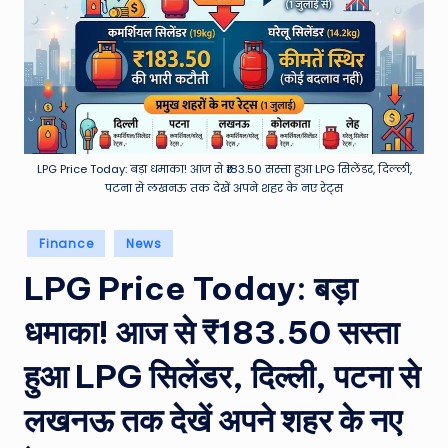
e
a
t
h
er
,
LPG Price Today: बड़ा धमाका! आज से ₹183.50 सस्ता हुआ LPG सिलेंडर, दिल्ली,
पटना से लखनऊ तक देखें अपने शहर के नए रेट्स
T
e
Posted
Finance
News
in
c
LPG Price Today: बड़ा
h
धमाका! आज से ₹183.50 सस्ता
&
हुआ LPG सिलेंडर, दिल्ली, पटना से
M
o
लखनऊ तक देखें अपने शहर के नए
vi