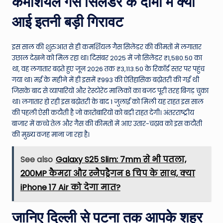
कमर्शियल गैस सिलेंडर के दामों में क्यों
आई इतनी बड़ी गिरावट
इस साल की शुरुआत से ही कमर्शियल गैस सिलेंडर की कीमतों में लगातार
उछाल देखने को मिल रहा था। दिसंबर 2025 में जो सिलेंडर ₹1,580.50 का
था, वह लगातार बढ़ते हुए जून 2026 तक ₹3,113.50 के रिकॉर्ड स्तर पर पहुंच
गया था। मई के महीने में ही इसमें ₹993 की ऐतिहासिक बढ़ोतरी की गई थी
जिसके बाद से व्यापारियों और रेस्टोरेंट मालिकों का बजट पूरी तरह बिगड़ चुका
था। लगातार हो रही इस बढ़ोतरी के बाद 1 जुलाई को मिली यह राहत इस साल
की पहली ऐसी कटौती है जो कारोबारियों को बड़ी राहत देगी। अंतरराष्ट्रीय
बाजार में कच्चे तेल और गैस की कीमतों में आए उतार-चढ़ाव को इस कटौती
की मुख्य वजह माना जा रहा है।
See also
Galaxy S25 Slim: 7mm से भी पतला,
200MP कैमरा और स्नैपड्रैगन 8 चिप के साथ, क्या
iPhone 17 Air को देगा मात?
जानिए दिल्ली से पटना तक आपके शहर