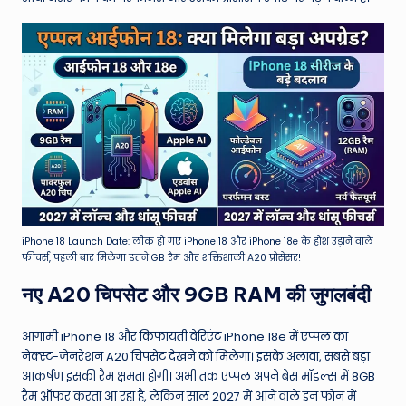
W
o
rl
d
iPhone 18 Launch Date: लीक हो गए iPhone 18 और iPhone 18e के होश उड़ाने वाले
फीचर्स, पहली बार मिलेगा इतने GB रैम और शक्तिशाली A20 प्रोसेसर!
नए A20 चिपसेट और 9GB RAM की जुगलबंदी
आगामी iPhone 18 और किफायती वेरिएंट iPhone 18e में एप्पल का
नेक्स्ट-जेनरेशन A20 चिपसेट देखने को मिलेगा। इसके अलावा, सबसे बड़ा
आकर्षण इसकी रैम क्षमता होगी। अभी तक एप्पल अपने बेस मॉडल्स में 8GB
रैम ऑफर करता आ रहा है, लेकिन साल 2027 में आने वाले इन फोन में