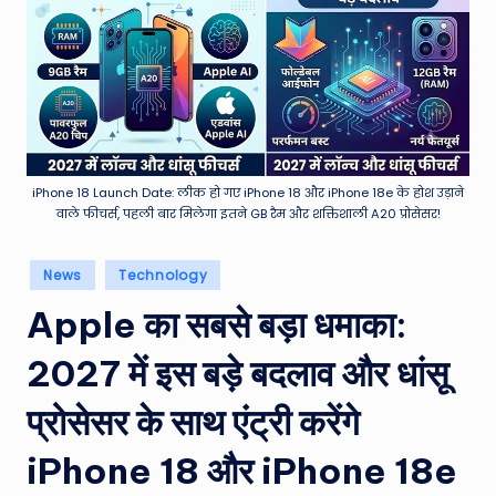
e
a
t
h
er
,
iPhone 18 Launch Date: लीक हो गए iPhone 18 और iPhone 18e के होश उड़ाने
वाले फीचर्स, पहली बार मिलेगा इतने GB रैम और शक्तिशाली A20 प्रोसेसर!
T
e
Posted
News
Technology
in
c
Apple का सबसे बड़ा धमाका:
h
2027 में इस बड़े बदलाव और धांसू
&
M
प्रोसेसर के साथ एंट्री करेंगे
o
iPhone 18 और iPhone 18e
vi