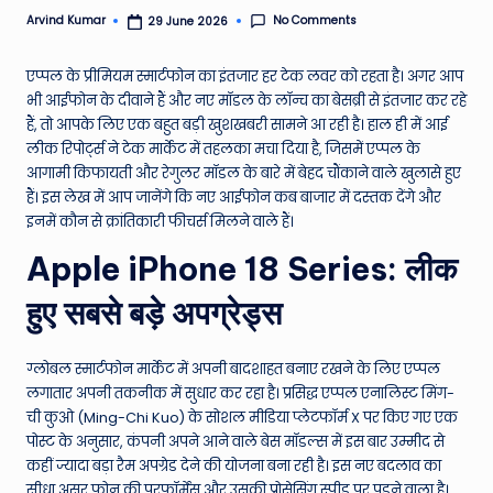
e
No Comments
Arvind Kumar
29 June 2026
Posted
by
N
एप्पल के प्रीमियम स्मार्टफोन का इंतजार हर टेक लवर को रहता है। अगर आप
e
भी आईफोन के दीवाने हैं और नए मॉडल के लॉन्च का बेसब्री से इंतजार कर रहे
हैं, तो आपके लिए एक बहुत बड़ी खुशखबरी सामने आ रही है। हाल ही में आई
w
लीक रिपोर्ट्स ने टेक मार्केट में तहलका मचा दिया है, जिसमें एप्पल के
s
आगामी किफायती और रेगुलर मॉडल के बारे में बेहद चौंकाने वाले खुलासे हुए
हैं। इस लेख में आप जानेंगे कि नए आईफोन कब बाजार में दस्तक देंगे और
A
इनमें कौन से क्रांतिकारी फीचर्स मिलने वाले हैं।
ro
Apple iPhone 18 Series: लीक
u
हुए सबसे बड़े अपग्रेड्स
n
d
ग्लोबल स्मार्टफोन मार्केट में अपनी बादशाहत बनाए रखने के लिए एप्पल
T
लगातार अपनी तकनीक में सुधार कर रहा है। प्रसिद्ध एप्पल एनालिस्ट मिंग-
ची कुओ (Ming-Chi Kuo) के सोशल मीडिया प्लेटफॉर्म X पर किए गए एक
h
पोस्ट के अनुसार, कंपनी अपने आने वाले बेस मॉडल्स में इस बार उम्मीद से
e
कहीं ज्यादा बड़ा रैम अपग्रेड देने की योजना बना रही है। इस नए बदलाव का
सीधा असर फोन की परफॉर्मेंस और उसकी प्रोसेसिंग स्पीड पर पड़ने वाला है।