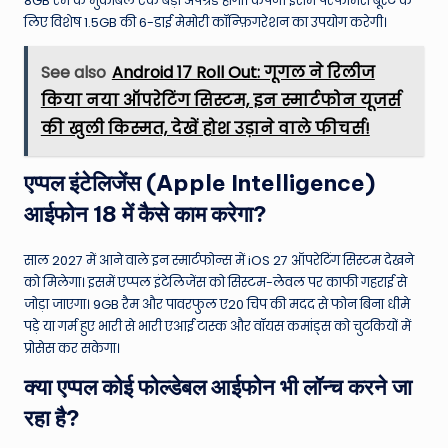
8GB रैम के मुकाबले एक बड़ा अपग्रेड होगा। कंपनी इसमें परफॉर्मेंस बूस्ट के
लिए विशेष 1.5GB की 6-डाई मेमोरी कॉन्फ़िगरेशन का उपयोग करेगी।
See also
Android 17 Roll Out: गूगल ने रिलीज
किया नया ऑपरेटिंग सिस्टम, इन स्मार्टफोन यूजर्स
की खुली किस्मत, देखें होश उड़ाने वाले फीचर्स!
एप्पल इंटेलिजेंस (Apple Intelligence)
आईफोन 18 में कैसे काम करेगा?
साल 2027 में आने वाले इन स्मार्टफोन्स में iOS 27 ऑपरेटिंग सिस्टम देखने
को मिलेगा। इसमें एप्पल इंटेलिजेंस को सिस्टम-लेवल पर काफी गहराई से
जोड़ा जाएगा। 9GB रैम और पावरफुल ए20 चिप की मदद से फोन बिना धीमे
पड़े या गर्म हुए भारी से भारी एआई टास्क और वॉयस कमांड्स को चुटकियों में
प्रोसेस कर सकेगा।
क्या एप्पल कोई फोल्डेबल आईफोन भी लॉन्च करने जा
रहा है?