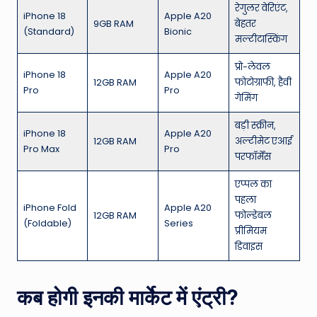
रेगुलर वेरिएंट,
iPhone 18
Apple A20
9GB RAM
बेहतर
(Standard)
Bionic
मल्टीटास्किंग
प्रो-लेवल
iPhone 18
Apple A20
12GB RAM
फोटोग्राफी, हैवी
Pro
Pro
गेमिंग
बड़ी स्क्रीन,
iPhone 18
Apple A20
12GB RAM
अल्टीमेट एआई
Pro Max
Pro
परफॉर्मेंस
एप्पल का
पहला
iPhone Fold
Apple A20
12GB RAM
फोल्डेबल
(Foldable)
Series
प्रीमियम
डिवाइस
कब होगी इनकी मार्केट में एंट्री?