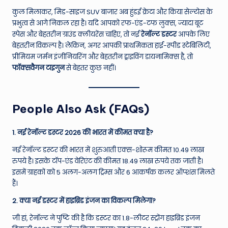
कुल मिलाकर, मिड-साइज SUV बाजार अब हुंडई क्रेटा और किया सेल्टोस के
प्रभुत्व से आगे निकल रहा है। यदि आपको रफ-एंड-टफ लुक्स, ज्यादा बूट
स्पेस और बेहतरीन ग्राउंड क्लीयरेंस चाहिए, तो नई
रेनॉल्ट डस्टर
आपके लिए
बेहतरीन विकल्प है। लेकिन, अगर आपकी प्राथमिकता हाई-स्पीड स्टेबिलिटी,
प्रीमियम जर्मन इंजीनियरिंग और बेहतरीन ड्राइविंग डायनामिक्स है, तो
फॉक्सवैगन टाइगुन
से बेहतर कुछ नहीं।
People Also Ask (FAQs)
1. नई रेनॉल्ट डस्टर 2026 की भारत में कीमत क्या है?
नई रेनॉल्ट डस्टर की भारत में शुरुआती एक्स-शोरूम कीमत 10.49 लाख
रुपये है। इसके टॉप-एंड वेरिएंट की कीमत 18.49 लाख रुपये तक जाती है।
इसमें ग्राहकों को 5 अलग-अलग ट्रिम्स और 6 आकर्षक कलर ऑप्शंस मिलते
हैं।
2. क्या नई डस्टर में हाइब्रिड इंजन का विकल्प मिलेगा?
जी हां, रेनॉल्ट ने पुष्टि की है कि डस्टर का 1.8-लीटर स्ट्रोंग हाइब्रिड इंजन