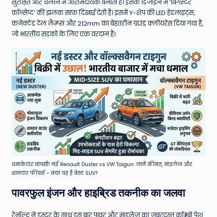
W
सुरक्षित और चलाने में आरामदायक बनाता है। इसके डिजाइन में ‘बिगस्टर
कॉन्सेप्ट’ की झलक साफ़ दिखाई देती है। इसमें Y-शेप की LED हेडलाइट्स,
o
कनेक्टेड टेल लैम्प्स और 212mm का बेहतरीन ग्राउंड क्लीयरेंस दिया गया है,
rl
जो भारतीय सड़कों के लिए एक वरदान है।
d
धमाकेदार वापसी! नई Renault Duster vs VW Taigun: जानें कीमत, माइलेज और
शानदार फीचर्स – क्या यह है बेस्ट SUV?
पावरफुल इंजन और हाइब्रिड तकनीक का जलवा
रेनॉल्ट ने डस्टर के साथ इस बार पावर और माइलेज का जबरदस्त कॉम्बो पेश