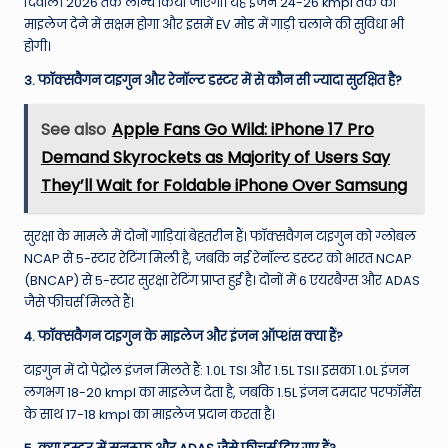
दिवाली 2026 तक लॉन्च किया जाएगा। यह इंजन 24-26 kmpl तक का
माइलेज देने में सक्षम होगा और इसमें EV मोड में गाड़ी चलाने की सुविधा भी
होगी।
3. फॉक्सवैगन टाइगुन और रेनॉल्ट डस्टर में से कौन सी ज्यादा सुरक्षित है?
See also
Apple Fans Go Wild: iPhone 17 Pro
Demand Skyrockets as Majority of Users Say
They’ll Wait for Foldable iPhone Over Samsung
सुरक्षा के मामले में दोनों गाड़ियां बेहतरीन हैं। फॉक्सवैगन टाइगुन को ग्लोबल
NCAP से 5-स्टार रेटिंग मिली है, जबकि नई रेनॉल्ट डस्टर को भारत NCAP
(BNCAP) से 5-स्टार सुरक्षा रेटिंग प्राप्त हुई है। दोनों में 6 एयरबैग्स और ADAS
जैसे फीचर्स मिलते हैं।
4. फॉक्सवैगन टाइगुन के माइलेज और इंजन ऑप्शंस क्या हैं?
टाइगुन में दो पेट्रोल इंजन मिलते हैं: 1.0L TSI और 1.5L TSI। इसका 1.0L इंजन
लगभग 18-20 kmpl का माइलेज देता है, जबकि 1.5L इंजन दमदार परफॉर्मेंस
के साथ 17-18 kmpl का माइलेज प्रदान करता है।