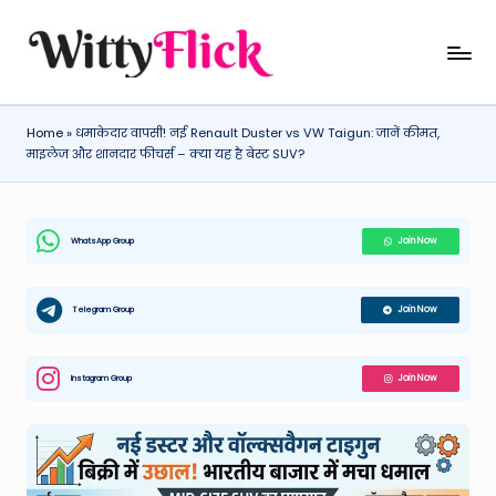
Skip
W
WittyFlick:
to
Latest
content
it
Weather,
Home
»
धमाकेदार वापसी! नई Renault Duster vs VW Taigun: जानें कीमत,
ty
Tech
माइलेज और शानदार फीचर्स – क्या यह है बेस्ट SUV?
&
Fl
Movie
ic
News
WhatsApp Group
Join Now
k:
Around
The
L
World
Telegram Group
Join Now
a
t
Instagram Group
Join Now
e
st
W