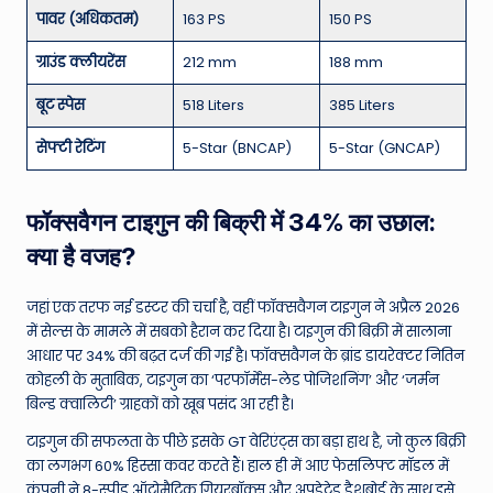
पावर (अधिकतम)
163 PS
150 PS
ग्राउंड क्लीयरेंस
212 mm
188 mm
बूट स्पेस
518 Liters
385 Liters
सेफ्टी रेटिंग
5-Star (BNCAP)
5-Star (GNCAP)
फॉक्सवैगन टाइगुन की बिक्री में 34% का उछाल:
क्या है वजह?
जहां एक तरफ नई डस्टर की चर्चा है, वहीं फॉक्सवैगन टाइगुन ने अप्रैल 2026
में सेल्स के मामले में सबको हैरान कर दिया है। टाइगुन की बिक्री में सालाना
आधार पर 34% की बढ़त दर्ज की गई है। फॉक्सवैगन के ब्रांड डायरेक्टर नितिन
कोहली के मुताबिक, टाइगुन का ‘परफॉर्मेंस-लेड पोजिशनिंग’ और ‘जर्मन
बिल्ड क्वालिटी’ ग्राहकों को खूब पसंद आ रही है।
टाइगुन की सफलता के पीछे इसके GT वेरिएंट्स का बड़ा हाथ है, जो कुल बिक्री
का लगभग 60% हिस्सा कवर करते हैं। हाल ही में आए फेसलिफ्ट मॉडल में
कंपनी ने 8-स्पीड ऑटोमैटिक गियरबॉक्स और अपडेटेड डैशबोर्ड के साथ इसे