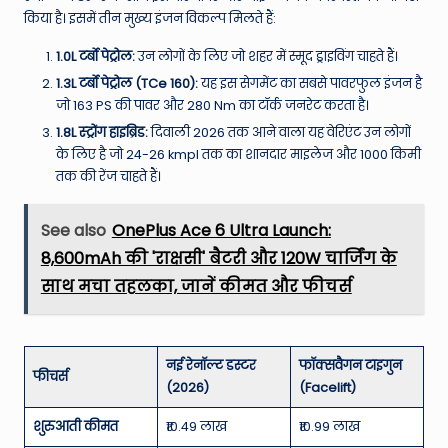
किया है। इसमें तीन मुख्य इंजन विकल्प मिलते हैं:
1.0L टर्बो पेट्रोल:
उन लोगों के लिए जो शहर में स्मूद ड्राइविंग चाहते हैं।
1.3L टर्बो पेट्रोल (TCe 160):
यह इस सेगमेंट का सबसे पावरफुल इंजन है
जो 163 PS की पावर और 280 Nm का टॉर्क जनरेट करता है।
1.8L स्ट्रोंग हाइब्रिड:
दिवाली 2026 तक आने वाला यह वेरिएंट उन लोगों
के लिए है जो 24-26 kmpl तक का शानदार माइलेज और 1000 किमी
तक की रेंज चाहते हैं।
See also
OnePlus Ace 6 Ultra Launch:
8,600mAh की 'राक्षसी' बैटरी और 120W चार्जिंग के
साथ मचा तहलका, जानें कीमत और फीचर्स
नई रेनॉल्ट डस्टर
फॉक्सवैगन टाइगुन
फीचर्स
(2026)
(Facelift)
शुरुआती कीमत
₹10.49 लाख
₹10.99 लाख