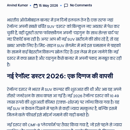
e
No Comments
Arvind Kumar
15 May 2026
Posted
by
N
भारतीय ऑटोमोबाइल बाजार में इन दिनों हलचल तेज है। एक तरफ जहां
e
रेनॉल्ट अपनी सबसे चर्चित SUV ‘डस्टर’ को बिल्कुल नए अवतार में पेश कर
चुकी है, वहीं दूसरी तरफ फॉक्सवैगन अपनी ‘टाइगुन’ के साथ सेल्स चार्ट पर
w
नए रिकॉर्ड बना रही है। अगर आप भी नई SUV खरीदने की सोच रहे हैं, तो यह
s
खबर आपके लिए है। मिड-साइज SUV सेगमेंट में मचे इस घमासान ने ग्राहकों
के सामने कई बेहतरीन विकल्प खोल दिए हैं। इस लेख में हम जानेंगे कि नई
A
डस्टर में क्या खास है और टाइगुन कैसे बाजार में अपनी पकड़ मजबूत कर रही
ro
है।
u
नई रेनॉल्ट डस्टर 2026: एक दिग्गज की वापसी
n
रेनॉल्ट डस्टर ने भारत में SUV कल्चर की शुरुआत की थी और अब यह अपने
d
तीसरे जनरेशन के साथ वापस आ गई है। नई 2026 रेनॉल्ट डस्टर को 10.49
T
लाख रुपये की शुरुआती कीमत (एक्स-शोरूम) पर लॉन्च किया गया है। यह
नई SUV न केवल दिखने में पहले से कहीं ज्यादा मस्कुलर है, बल्कि इसमें
h
मिलने वाले फीचर्स इसे मॉडर्न जमाने की गाड़ी बनाते हैं।
e
नई डस्टर को CMF-B प्लेटफॉर्म पर तैयार किया गया है, जो इसे पहले से ज्यादा