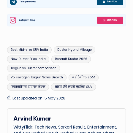
Telegram Group
Join Now
Instagram Group
Join Now
Tags:
Best Mid-size SUV India
Duster Hybrid Mileage
New Duster Price India
Renault Duster 2026
Taigun vs Duster comparison
Volkswagen Taigun Sales Growth
नई रेनॉल्ट डस्टर
फॉक्सवैगन टाइगुन सेल्स
भारत की सबसे सुरक्षित SUV
Last updated on 15 May 2026
Arvind Kumar
WittyFlick: Tech News, Sarkari Result, Entertainment,