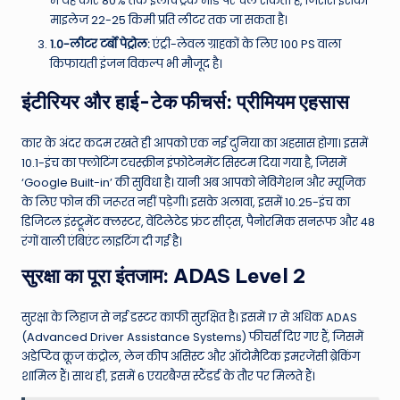
में यह कार 80% तक इलेक्ट्रिक मोड पर चल सकती है, जिससे इसका
माइलेज 22-25 किमी प्रति लीटर तक जा सकता है।
1.0-लीटर टर्बो पेट्रोल:
एंट्री-लेवल ग्राहकों के लिए 100 PS वाला
किफायती इंजन विकल्प भी मौजूद है।
इंटीरियर और हाई-टेक फीचर्स: प्रीमियम एहसास
कार के अंदर कदम रखते ही आपको एक नई दुनिया का अहसास होगा। इसमें
10.1-इंच का फ्लोटिंग टचस्क्रीन इंफोटेनमेंट सिस्टम दिया गया है, जिसमें
‘Google Built-in’ की सुविधा है। यानी अब आपको नेविगेशन और म्यूजिक
के लिए फोन की जरूरत नहीं पड़ेगी। इसके अलावा, इसमें 10.25-इंच का
डिजिटल इंस्ट्रूमेंट क्लस्टर, वेंटिलेटेड फ्रंट सीट्स, पैनोरमिक सनरूफ और 48
रंगों वाली एंबिएंट लाइटिंग दी गई है।
सुरक्षा का पूरा इंतजाम: ADAS Level 2
सुरक्षा के लिहाज से नई डस्टर काफी सुरक्षित है। इसमें 17 से अधिक ADAS
(Advanced Driver Assistance Systems) फीचर्स दिए गए हैं, जिसमें
अडेप्टिव क्रूज कंट्रोल, लेन कीप असिस्ट और ऑटोमैटिक इमरजेंसी ब्रेकिंग
शामिल हैं। साथ ही, इसमें 6 एयरबैग्स स्टैंडर्ड के तौर पर मिलते हैं।