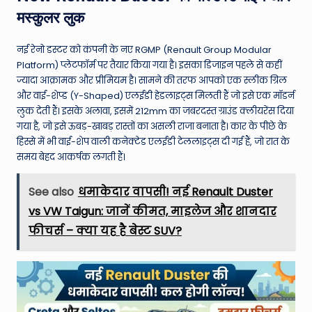
W
मस्कुलर लुक
o
rl
नई रेनो डस्टर को कंपनी के नए RGMP (Renault Group Modular
Platform) प्लेटफॉर्म पर तैयार किया गया है। इसका डिजाइन पहले से कहीं
d
ज्यादा आक्रामक और प्रीमियम है। सामने की तरफ आपको एक स्लीक ग्रिल
और वाई-शेप्ड (Y-Shaped) एलईडी हेडलाइट्स मिलती हैं जो इसे एक मॉडर्न
लुक देती हैं। इसके अलावा, इसमें 212mm का जबरदस्त ग्राउंड क्लीयरेंस दिया
गया है, जो इसे ऊबड़-खाबड़ रास्तों का असली राजा बनाता है। कार के पीछे के
हिस्से में भी वाई-शेप वाली कनेक्टेड एलईडी टेललाइट्स दी गई हैं, जो रात के
समय बेहद आकर्षक लगती हैं।
See also
धमाकेदार वापसी! नई Renault Duster
vs VW Taigun: जानें कीमत, माइलेज और शानदार
फीचर्स – क्या यह है बेस्ट SUV?