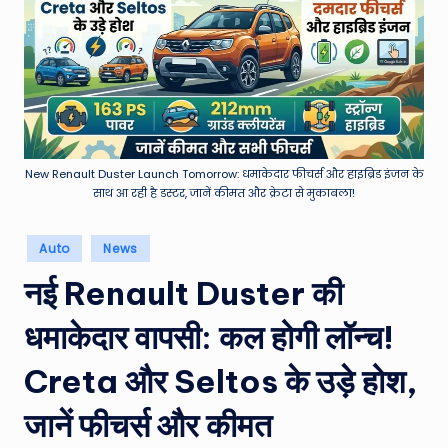
e
a
t
h
er
,
New Renault Duster Launch Tomorrow: धमाकेदार फीचर्स और हाइब्रिड इंजन के
साथ आ रही है डस्टर, जानें कीमत और क्रेटा से मुकाबला!
T
e
Posted
Auto
News
in
c
नई Renault Duster की
h
धमाकेदार वापसी: कल होगी लॉन्च!
&
M
Creta और Seltos के उड़े होश,
o
जानें फीचर्स और कीमत
vi