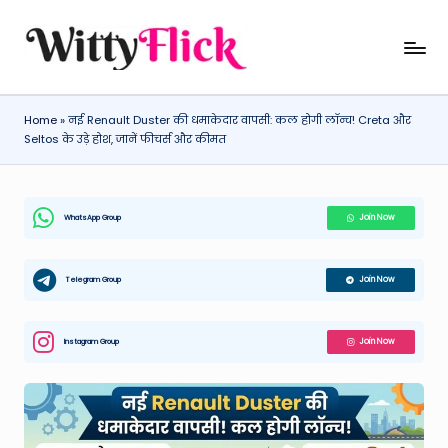
Skip
W
WittyFlick:
to
Latest
content
it
Weather,
Home
»
नई Renault Duster की धमाकेदार वापसी: कल होगी लॉन्च! Creta और
ty
Tech
Seltos के उड़े होश, जानें फीचर्स और कीमत
&
Fl
Movie
ic
News
WhatsApp Group
Join Now
k:
Around
The
L
World
Telegram Group
Join Now
a
t
Instagram Group
Join Now
e
st
W