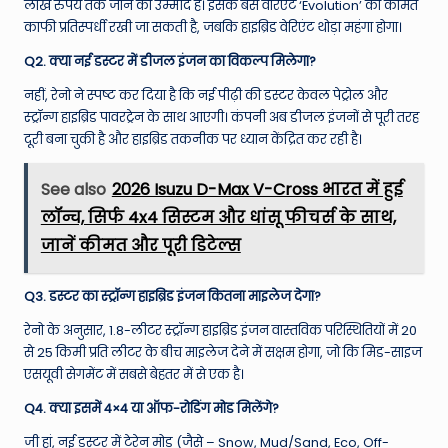
लाख रुपये तक जाने की उम्मीद है। इसके बेस वेरिएंट ‘Evolution’ की कीमत
काफी प्रतिस्पर्धी रखी जा सकती है, जबकि हाइब्रिड वेरिएंट थोड़ा महंगा होगा।
Q2. क्या नई डस्टर में डीजल इंजन का विकल्प मिलेगा?
नहीं, रेनो ने स्पष्ट कर दिया है कि नई पीढ़ी की डस्टर केवल पेट्रोल और
स्ट्रॉन्ग हाइब्रिड पावरट्रेन के साथ आएगी। कंपनी अब डीजल इंजनों से पूरी तरह
दूरी बना चुकी है और हाइब्रिड तकनीक पर ध्यान केंद्रित कर रही है।
See also
2026 Isuzu D-Max V-Cross भारत में हुई
लॉन्च, सिर्फ 4x4 सिस्टम और धांसू फीचर्स के साथ,
जानें कीमत और पूरी डिटेल्स
Q3. डस्टर का स्ट्रॉन्ग हाइब्रिड इंजन कितना माइलेज देगा?
रेनो के अनुसार, 1.8-लीटर स्ट्रॉन्ग हाइब्रिड इंजन वास्तविक परिस्थितियों में 20
से 25 किमी प्रति लीटर के बीच माइलेज देने में सक्षम होगा, जो कि मिड-साइज
एसयूवी सेगमेंट में सबसे बेहतर में से एक है।
Q4. क्या इसमें 4×4 या ऑफ-रोडिंग मोड मिलेंगे?
जी हां, नई डस्टर में टेरेन मोड (जैसे – Snow, Mud/Sand, Eco, Off-