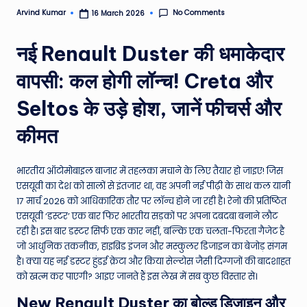
e
No Comments
Arvind Kumar
16 March 2026
Posted
by
N
नई Renault Duster की धमाकेदार
e
वापसी: कल होगी लॉन्च! Creta और
w
Seltos के उड़े होश, जानें फीचर्स और
s
A
कीमत
ro
u
भारतीय ऑटोमोबाइल बाजार में तहलका मचाने के लिए तैयार हो जाइए! जिस
एसयूवी का देश को सालों से इंतजार था, वह अपनी नई पीढ़ी के साथ कल यानी
n
17 मार्च 2026 को आधिकारिक तौर पर लॉन्च होने जा रही है। रेनो की प्रतिष्ठित
d
एसयूवी ‘डस्टर’ एक बार फिर भारतीय सड़कों पर अपना दबदबा बनाने लौट
रही है। इस बार डस्टर सिर्फ एक कार नहीं, बल्कि एक चलता-फिरता गैजेट है
T
जो आधुनिक तकनीक, हाइब्रिड इंजन और मस्कुलर डिजाइन का बेजोड़ संगम
h
है। क्या यह नई डस्टर हुंडई क्रेटा और किया सेल्टोस जैसी दिग्गजों की बादशाहत
को खत्म कर पाएगी? आइए जानते हैं इस लेख में सब कुछ विस्तार से।
e
New Renault Duster का बोल्ड डिजाइन और