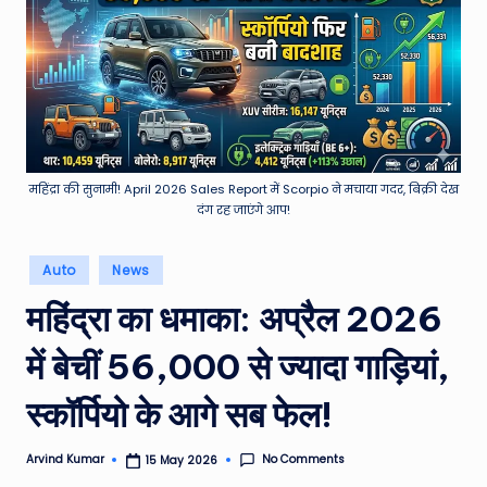
e
a
t
h
er
,
महिंद्रा की सुनामी! April 2026 Sales Report में Scorpio ने मचाया गदर, बिक्री देख
दंग रह जाएंगे आप!
T
e
Posted
Auto
News
in
c
महिंद्रा का धमाका: अप्रैल 2026
h
में बेचीं 56,000 से ज्यादा गाड़ियां,
&
M
स्कॉर्पियो के आगे सब फेल!
o
No Comments
Arvind Kumar
15 May 2026
Posted
vi
by