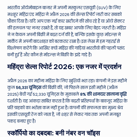
e
भारतीय ऑटोमोबाइल बाजार में अपनी मस्कुलर एसयूवी (SUV) के लिए
मशहूर महिंद्रा एंड महिंद्रा ने अप्रैल 2026 की सेल्स रिपोर्ट जारी कर सबको
N
चौंका दिया है। यदि आप एक नई कार खरीदने की सोच रहे हैं या ऑटो सेक्टर
e
की हलचल पर नजर रखते हैं, तो यह खबर आपके लिए बेहद जरूरी है। महिंद्रा
ने न केवल अपनी बिक्री में बढ़त दर्ज की है, बल्कि इसके कुछ मॉडल्स ने
w
मार्केट में अपनी बादशाहत को बरकरार रखा है। इस लेख में हम गहराई से
s
विश्लेषण करेंगे कि आखिर क्यों महिंद्रा की गाड़ियां भारतीयों की पहली पसंद
बनी हुई हैं और कौन से मॉडल्स ने बिक्री के झंडे गाड़े हैं।
A
महिंद्रा सेल्स रिपोर्ट 2026: एक नजर में प्रदर्शन
ro
u
अप्रैल 2026 का महीना महिंद्रा के लिए खुशियों भरा रहा। कंपनी ने इस महीने
n
कुल
56,331 यूनिट्स
की बिक्री की, जो पिछले साल इसी महीने (अप्रैल
2025) बेची गई 52,330 यूनिट्स के मुकाबले
8% की शानदार सालाना वृद्धि
d
दर्शाती है। यह आंकड़ा साबित करता है कि बढ़ती प्रतिस्पर्धा के बावजूद महिंद्रा के
T
प्रति ग्राहकों का भरोसा कम नहीं हुआ है। कंपनी की सफलता का मुख्य श्रेय
इसकी एसयूवी रेंज को जाता है, जो शहर से लेकर गांव तक अपनी मजबूत
h
पकड़ बनाए हुए है।
e
स्कॉर्पियो का दबदबा: बनी नंबर वन चॉइस