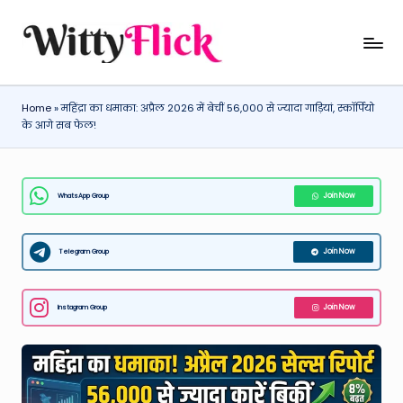
Skip
W
WittyFlick:
to
Latest
content
it
Weather,
Home
»
महिंद्रा का धमाका: अप्रैल 2026 में बेचीं 56,000 से ज्यादा गाड़ियां, स्कॉर्पियो
ty
Tech
के आगे सब फेल!
&
Fl
Movie
ic
News
WhatsApp Group
Join Now
k:
Around
The
L
World
Telegram Group
Join Now
a
t
Instagram Group
Join Now
e
st
W