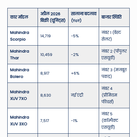
अप्रैल 2026
सालाना बदलाव
कार मॉडल
बाजार स्थिति
बिक्री (यूनिट्स)
(YoY)
Mahindra
नंबर 1 (बेस्ट
14,719
-5%
Scorpio
सेलर)
Mahindra
नंबर 2 (पॉपुलर
10,459
-2%
Thar
एसयूवी)
Mahindra
नंबर 3 (मजबूत
8,917
+6%
Bolero
पकड़)
नंबर 4
Mahindra
8,630
नई एंट्री
(प्रीमियम
XUV 7XO
फीचर्स)
नंबर 5
Mahindra
7,517
-1%
(कॉम्पैक्ट
XUV 3XO
एसयूवी)