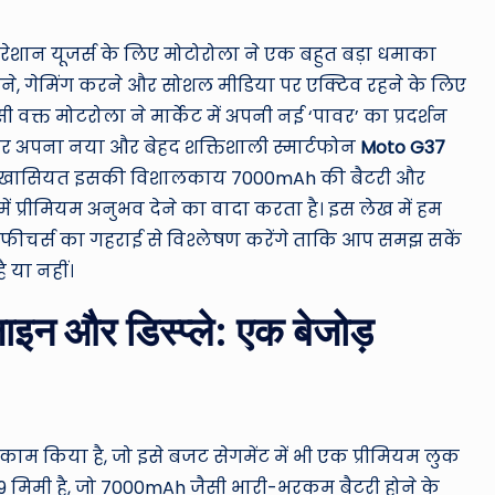
ro
u
 परेशान यूजर्स के लिए मोटोरोला ने एक बहुत बड़ा धमाका
ने, गेमिंग करने और सोशल मीडिया पर एक्टिव रहने के लिए
n
 वक्त मोटरोला ने मार्केट में अपनी नई ‘पावर’ का प्रदर्शन
d
पर अपना नया और बेहद शक्तिशाली स्मार्टफोन
Moto G37
बड़ी खासियत इसकी विशालकाय 7000mAh की बैटरी और
T
में प्रीमियम अनुभव देने का वादा करता है। इस लेख में हम
h
चर्स का गहराई से विश्लेषण करेंगे ताकि आप समझ सकें
 या नहीं।
e
 और डिस्प्ले: एक बेजोड़
W
o
rl
काम किया है, जो इसे बजट सेगमेंट में भी एक प्रीमियम लुक
d
9 मिमी है, जो 7000mAh जैसी भारी-भरकम बैटरी होने के