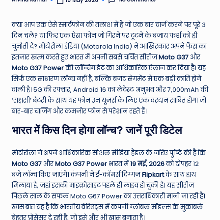
15 May 2026
Posted
by
e
क्या आप एक ऐसे स्मार्टफोन की तलाश में हैं जो एक बार चार्ज करने पर पूरे 3
N
दिन चले? या फिर एक ऐसा फोन जो गिरने पर टूटने के बजाय फर्श को ही
e
चुनौती दे? मोटोरोला इंडिया (Motorola India) ने आखिरकार अपने फैंस का
इंतजार खत्म करते हुए भारत में अपनी सबसे चर्चित सीरीज
Moto G37
और
w
Moto G37 Power
की लॉन्चिंग डेट का आधिकारिक ऐलान कर दिया है। यह
s
सिर्फ एक साधारण लॉन्च नहीं है, बल्कि बजट सेगमेंट में एक बड़ी क्रांति होने
वाली है। 5G की रफ्तार, Android 16 का लेटेस्ट अनुभव और 7,000mAh की
A
‘राक्षसी’ बैटरी के साथ यह फोन उन यूजर्स के लिए एक वरदान साबित होगा जो
ro
बार-बार चार्जिंग और कमजोर फोन से परेशान रहते हैं।
u
भारत में किस दिन होगा लॉन्च? जानें पूरी डिटेल
n
मोटोरोला ने अपने आधिकारिक सोशल मीडिया हैंडल के जरिए पुष्टि की है कि
d
Moto G37
और
Moto G37 Power
भारत में
19 मई, 2026
को दोपहर 12
T
बजे लॉन्च किए जाएंगे।
कंपनी ने ई-कॉमर्स दिग्गज
Flipkart
के साथ हाथ
मिलाया है, जहां इसकी माइक्रोसाइट पहले ही लाइव हो चुकी है।
यह सीरीज
h
पिछले साल के सफल Moto G67 Power का उत्तराधिकारी मानी जा रही है।
e
खास बात यह है कि भारतीय वेरिएंट्स में कंपनी ग्लोबल मॉडल्स के मुकाबले
बेहतर प्रोसेसर दे रही है, जो इसे और भी खास बनाता है।