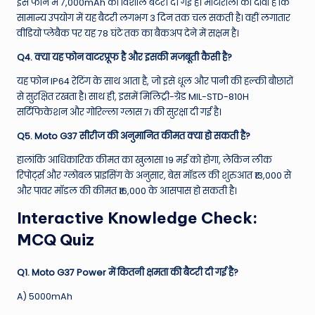
इस फोन में 7,000mAh की विशाल बैटरी दी गई है।
मोटोरोला का दावा है कि
सामान्य उपयोग में यह बैटरी लगभग 3 दिन तक चल सकती है। वहीं लगातार
वीडियो प्लेबैक पर यह 78 घंटे तक का बैकअप देने में सक्षम है।
Q4. क्या यह फोन वाटरप्रूफ है और इसकी मजबूती कैसी है?
यह फोन IP64 रेटिंग के साथ आता है, जो इसे धूल और पानी की हल्की बौछारों
से सुरक्षित रखता है।
साथ ही, इसमें मिलिट्री-ग्रेड MIL-STD-810H
सर्टिफिकेशन और गोरिल्ला ग्लास 7i की सुरक्षा दी गई है।
Q5. Moto G37 सीरीज की अनुमानित कीमत क्या हो सकती है?
हालांकि आधिकारिक कीमत का खुलासा 19 मई को होगा, लेकिन लीक
रिपोर्ट्स और ग्लोबल प्राइसिंग के अनुसार, बेस मॉडल की शुरुआत ₹13,000 से
और पावर मॉडल की कीमत ₹16,000 के आसपास हो सकती है।
Interactive Knowledge Check:
MCQ Quiz
Q1. Moto G37 Power में कितनी क्षमता की बैटरी दी गई है?
A) 5000mAh