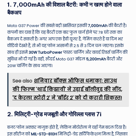
1. 7,000mAh की विशाल बैटरी: कभी न खत्म होने वाला
बैकअप
Moto G37 Power की सबसे बड़ी खासियत इसकी
7,000mAh
की बैटरी है।
कंपनी का दावा है कि यह बैटरी एक बार फुल चार्ज होने पर 78 घंटे तक का
बैकअप दे सकती है। अगर आप एक हैवी यूजर हैं, गेमिंग करते हैं या दिन भर
वीडियो देखते हैं, तो भी यह फोन आसानी से 2.5 से 3 दिन चल जाएगा। इसके
साथ ही इसमें
30W TurboPower
फास्ट चार्जिंग और वायर्ड रिवर्स चार्जिंग की
सुविधा भी दी गई है।
वहीं, स्टैंडर्ड Moto G37 मॉडल
5,200mAh
बैटरी और
20W चार्जिंग के साथ आएगा।
See also
शनिवार बॉक्स ऑफिस धमाका: साउथ
की फिल्म 'थाई किझावी' ने उड़ाई बॉलीवुड की नींद,
'द केरला स्टोरी 2' ने 'बॉर्डर 2' को दी करारी शिकस्त!
2. मिलिट्री-ग्रेड मजबूती और गोरिल्ला ग्लास 7i
बजट फोन अक्सर नाजुक होते हैं, लेकिन मोटोरोला ने यहाँ गेम बदल दिया है।
इस सीरीज को
MIL-STD-810H
मिलिट्री-ग्रेड सर्टिफिकेशन मिला है, जिसका