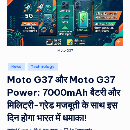
e
a
t
h
er
,
Moto G37
T
Posted
News
Technology
e
in
Moto G37 और Moto G37
c
h
Power: 7000mAh बैटरी और
&
मिलिट्री-ग्रेड मजबूती के साथ इस
M
दिन होगा भारत में धमाका!
o
vi
No Comments
Arvind Kumar