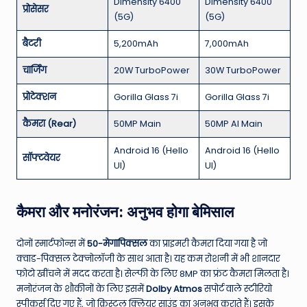
Dimensity 6400
Dimensity 6400
प्रोसेसर
(5G)
(5G)
बैटरी
5,200mAh
7,000mAh
चार्जिंग
20W TurboPower
30W TurboPower
प्रोटेक्शन
Gorilla Glass 7i
Gorilla Glass 7i
कैमरा (Rear)
50MP Main
50MP AI Main
Android 16 (Hello
Android 16 (Hello
सॉफ्टवेयर
UI)
UI)
कैमरा और मनोरंजन: अनुभव होगा बेमिसाल
दोनों स्मार्टफोन्स में
50-मेगापिक्सल
का प्राइमरी कैमरा दिया गया है जो
क्वाड-पिक्सल टेक्नोलॉजी के साथ आता है।
यह कम रोशनी में भी शानदार
फोटो खींचने में मदद करता है। सेल्फी के लिए 8MP का फ्रंट कैमरा मिलता है।
मनोरंजन के शौकीनों के लिए इसमें
Dolby Atmos
सपोर्ट वाले स्टीरियो
स्पीकर्स दिए गए हैं, जो क्रिस्टल क्लियर साउंड का अनुभव कराते हैं।
इसके