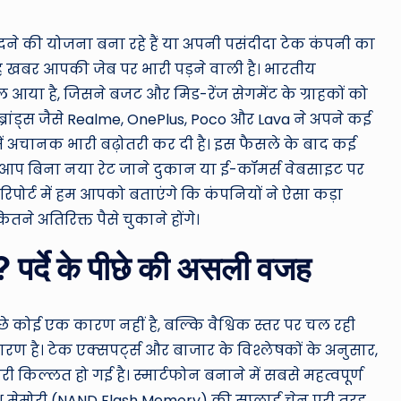
ro
u
 की योजना बना रहे हैं या अपनी पसंदीदा टेक कंपनी का
 यह खबर आपकी जेब पर भारी पड़ने वाली है। भारतीय
n
ल आया है, जिसने बजट और मिड-रेंज सेगमेंट के ग्राहकों को
d
ब्रांड्स जैसे Realme, OnePlus, Poco और Lava ने अपने कई
 में अचानक भारी बढ़ोतरी कर दी है। इस फैसले के बाद कई
T
 यदि आप बिना नया रेट जाने दुकान या ई-कॉमर्स वेबसाइट पर
h
रिपोर्ट में हम आपको बताएंगे कि कंपनियों ने ऐसा कड़ा
 अतिरिक्त पैसे चुकाने होंगे।
e
न? पर्दे के पीछे की असली वजह
W
o
कोई एक कारण नहीं है, बल्कि वैश्विक स्तर पर चल रही
rl
ै। टेक एक्सपर्ट्स और बाजार के विश्लेषकों के अनुसार,
d
री किल्लत हो गई है। स्मार्टफोन बनाने में सबसे महत्वपूर्ण
श मेमोरी (NAND Flash Memory) की सप्लाई चेन पूरी तरह