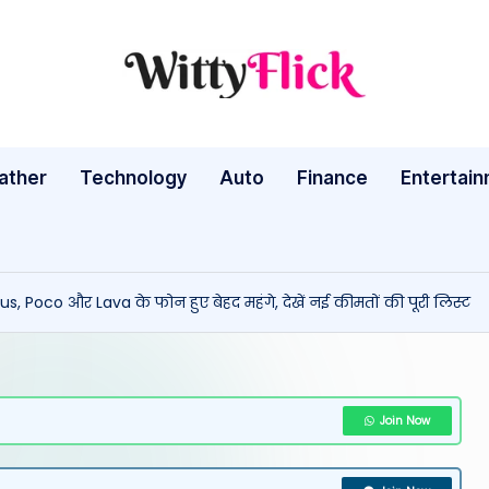
W
WittyFlick:
Latest
it
Weather,
ather
Technology
Auto
ty
Finance
Entertai
Tech
&
Fl
Movie
ic
News
s, Poco और Lava के फोन हुए बेहद महंगे, देखें नई कीमतों की पूरी लिस्ट
Around
k:
The
L
World
a
Join Now
te