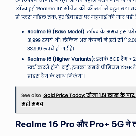
स्मार्टफोन बाजार में युवाओं की पहली पसंद माने जाने व
लॉन्च हुई ‘Realme 16’ सीरीज की कीमतों में बहुत बड़ा 
प्रो प्लस मॉडल तक, हर डिवाइस पर महंगाई की मार पड़ी ह
Realme 16 (Base Model):
लॉन्च के समय इस फोन 
31,999 रुपये थी। लेकिन अब कंपनी ने इसे सीधे 
33,999 रुपये हो गई है।
Realme 16 (Higher Variants):
इसके 8GB रैम + 25
खर्च करने होंगे। वहीं, इसका सबसे प्रीमियम 12GB 
प्राइस टैग के साथ मिलेगा।
See also
Gold Price Today: सोना ₹1.51 लाख के पार
सही समय
Realme 16 Pro और Pro+ 5G ने तोड़े 