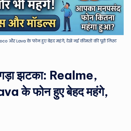
&
M
o
co और Lava के फोन हुए बेहद महंगे, देखें नई कीमतों की पूरी लिस्ट
vi
e
N
ा तगड़ा झटका: Realme,
e
के फोन हुए बेहद महंगे,
w
s
A