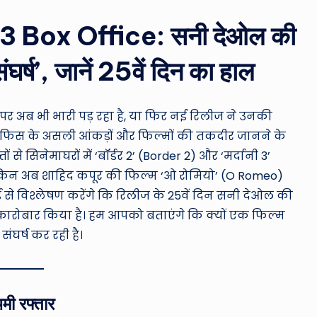
ro
u
 Box Office: सनी देओल की
n
ंघर्ष’, जानें 25वें दिन का हाल
d
T
 अब भी भारी पड़ रहा है, या फिर नई रिलीज ने उनकी
ऑफिस के असली आंकड़ों और फिल्मों की तकदीर जानने के
h
े सिनेमाघरों में ‘बॉर्डर 2’ (Border 2) और ‘मर्दानी 3’
e
ेकिन अब शाहिद कपूर की फिल्म ‘ओ रोमियो’ (O Romeo)
ई से विश्लेषण करेंगे कि रिलीज के 25वें दिन सनी देओल की
W
 कारोबार किया है। हम आपको बताएंगे कि क्यों एक फिल्म
o
ंघर्ष कर रही है।
rl
d
मी रफ्तार