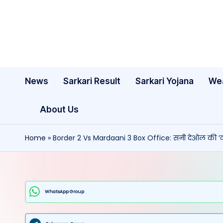
Skip
to
content
News
Sarkari Result
Sarkari Yojana
We
About Us
Home
»
Border 2 Vs Mardaani 3 Box Office: सनी देओल की ‘दहाड़’ 
WhatsApp Group