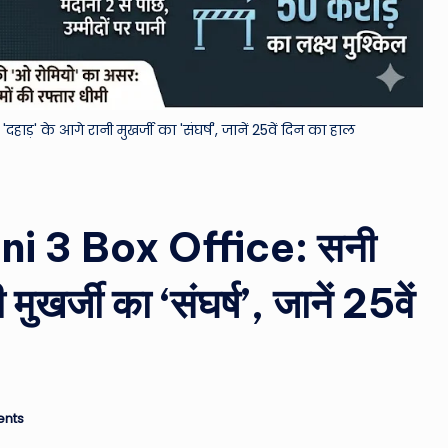
&
M
o
' के आगे रानी मुखर्जी का 'संघर्ष', जानें 25वें दिन का हाल
vi
e
i 3 Box Office: सनी
N
e
ुखर्जी का ‘संघर्ष’, जानें 25वें
w
s
A
nts