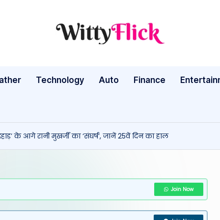
W
WittyFlick:
Latest
it
Weather,
ather
Technology
Auto
ty
Finance
Entertai
Tech
&
Fl
Movie
ic
News
के आगे रानी मुखर्जी का ‘संघर्ष’, जानें 25वें दिन का हाल
Around
k:
The
L
World
a
Join Now
te