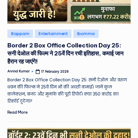
e
N
e
Posted
Bappam
Entertainment
Ibomma
w
in
Border 2 Box Office Collection Day 25:
s
सनी देओल की फिल्म ने 25वें दिन रची इतिहास, कमाई जान
A
हैरान रह जाएंगे!
ro
Arvind Kumar
17 February 2026
Posted
by
u
Border 2 Box Office Collection Day 25: सनी देओल और वरुण
धवन की फिल्म ने 25वें दिन भी की अच्छी कमाई। जानें कुल
n
कलेक्शन, बजट और मुनाफे की पूरी रिपोर्ट। क्या 350 करोड़ का
d
रिकॉर्ड टूटेगा?
T
Read More
h
e