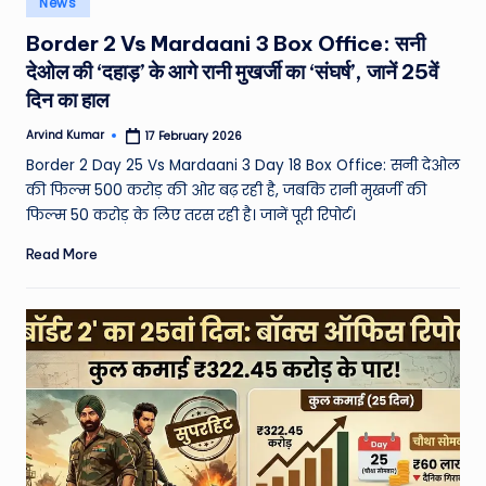
News
e
in
Border 2 Vs Mardaani 3 Box Office: सनी
a
देओल की ‘दहाड़’ के आगे रानी मुखर्जी का ‘संघर्ष’, जानें 25वें
t
दिन का हाल
h
Arvind Kumar
17 February 2026
Posted
er
by
Border 2 Day 25 Vs Mardaani 3 Day 18 Box Office: सनी देओल
,
की फिल्म 500 करोड़ की ओर बढ़ रही है, जबकि रानी मुखर्जी की
फिल्म 50 करोड़ के लिए तरस रही है। जानें पूरी रिपोर्ट।
T
Read More
e
c
h
&
M
o
vi