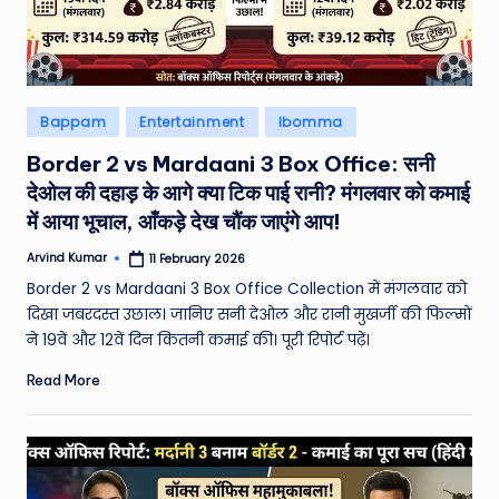
e
N
e
Posted
Bappam
Entertainment
Ibomma
w
in
Border 2 vs Mardaani 3 Box Office: सनी
s
देओल की दहाड़ के आगे क्या टिक पाई रानी? मंगलवार को कमाई
A
में आया भूचाल, आँकड़े देख चौंक जाएंगे आप!
ro
Arvind Kumar
11 February 2026
Posted
by
u
Border 2 vs Mardaani 3 Box Office Collection में मंगलवार को
दिखा जबरदस्त उछाल। जानिए सनी देओल और रानी मुखर्जी की फिल्मों
n
ने 19वें और 12वें दिन कितनी कमाई की। पूरी रिपोर्ट पढ़ें।
d
Read More
T
h
e