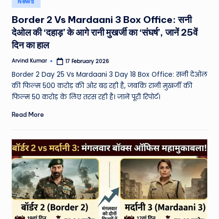
News
e
in
Border 2 Vs Mardaani 3 Box Office: सनी
a
देओल की ‘दहाड़’ के आगे रानी मुखर्जी का ‘संघर्ष’, जानें 25वें
t
दिन का हाल
h
Arvind Kumar
17 February 2026
Posted
er
by
Border 2 Day 25 Vs Mardaani 3 Day 18 Box Office: सनी देओल
,
की फिल्म 500 करोड़ की ओर बढ़ रही है, जबकि रानी मुखर्जी की
फिल्म 50 करोड़ के लिए तरस रही है। जानें पूरी रिपोर्ट।
T
Read More
e
c
h
&
M
o
vi