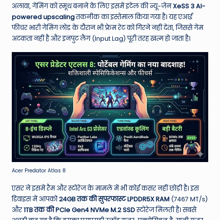
अलावा, गेमिंग को स्मूथ बनाने के लिए इसमें इंटेल की न्यू-जेन
XeSS 3 AI-
powered upscaling
तकनीक का इस्तेमाल किया गया है। यह एआई
फीचर भारी गेमिंग लोड के दौरान भी फ्रेम रेट को गिरने नहीं देता, जिससे गेम
अटकता नहीं है और इनपुट लैग (Input Lag) पूरी तरह खत्म हो जाता है।
Acer Predator Atlas 8
एसर ने इसमें रैम और स्टोरेज के मामले में भी कोई कसर नहीं छोड़ी है। इस
डिवाइस में आपको
24GB तक की सुपरफास्ट LPDDR5X RAM
(7467 MT/s)
और
1TB तक की PCIe Gen4 NVMe M.2 SSD
स्टोरेज मिलती है। सबसे