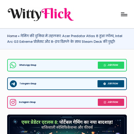
Skip
W
WittyFlick:
to
Latest
content
it
Weather,
Home
»
गेमिंग की दुनिया में तहलका: Acer Predator Atlas 8 हुआ लॉन्च, Intel
ty
Tech
Arc G3 Extreme प्रोसेसर और 8-इंच डिस्प्ले के साथ Steam Deck की छुट्टी!
&
Fl
Movie
ic
News
WhatsApp Group
Join Now
k:
Around
The
L
World
Telegram Group
Join Now
a
t
Instagram Group
Join Now
e
st
W