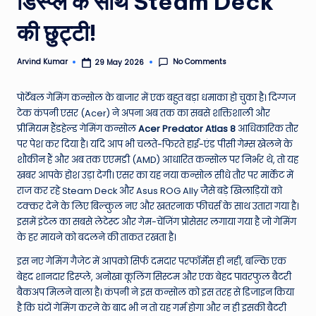
डिस्प्ले के साथ Steam Deck
e
की छुट्टी!
N
e
No Comments
Arvind Kumar
29 May 2026
Posted
by
w
पोर्टेबल गेमिंग कन्सोल के बाजार में एक बहुत बड़ा धमाका हो चुका है। दिग्गज
s
टेक कंपनी एसर (Acer) ने अपना अब तक का सबसे शक्तिशाली और
प्रीमियम हैंडहेल्ड गेमिंग कन्सोल
Acer Predator Atlas 8
आधिकारिक तौर
A
पर पेश कर दिया है। यदि आप भी चलते-फिरते हाई-एंड पीसी गेम्स खेलने के
ro
शौकीन हैं और अब तक एएमडी (AMD) आधारित कन्सोल पर निर्भर थे, तो यह
खबर आपके होश उड़ा देगी। एसर का यह नया कन्सोल सीधे तौर पर मार्केट में
u
राज कर रहे Steam Deck और Asus ROG Ally जैसे बड़े खिलाड़ियों को
n
टक्कर देने के लिए बिल्कुल नए और खतरनाक फीचर्स के साथ उतारा गया है।
इसमें इंटेल का सबसे लेटेस्ट और गेम-चेंजिंग प्रोसेसर लगाया गया है जो गेमिंग
d
के हर मायने को बदलने की ताकत रखता है।
T
इस नए गेमिंग गैजेट में आपको सिर्फ दमदार परफॉर्मेंस ही नहीं, बल्कि एक
h
बेहद शानदार डिस्प्ले, अनोखा कूलिंग सिस्टम और एक बेहद पावरफुल बैटरी
e
बैकअप मिलने वाला है। कंपनी ने इस कन्सोल को इस तरह से डिजाइन किया
है कि घंटों गेमिंग करने के बाद भी न तो यह गर्म होगा और न ही इसकी बैटरी