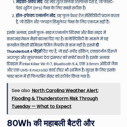
माइक्रो-स्विच मोड:
यह मोड तुरंत क्लिक रिस्पॉन्स देता है, जो फास्ट-
पेस्ड शूटिंग (FPS) गेम्स के लिए सबसे सटीक है।
हॉल-इफेक्ट एनालॉग मोड:
यह फुल प्रेशर रेंज सेंसिटिविटी प्रदान करता
है, जो रेसिंग और फ्लाइंग सिमुलेटर गेम्स के लिए एकदम सही है।
इसके अलावा, इसमें फुल-साइज एनालॉग स्टिक्स और बैक साइड में
कस्टमाइजेबल मैक्रो बटन्स दिए गए हैं। कनेक्टिविटी के मामले में यह
कन्सोल किसी प्रीमियम गेमिंग लैपटॉप से कम नहीं है। इसमें
दो
Thunderbolt 4 पोर्ट्स
दिए गए हैं, जो हाई-स्पीड डॉकिंग, एक्सटर्नल डिस्प्ले
आउटपुट और सुपरफास्ट डेटा ट्रांसफर को सपोर्ट करते हैं। इसके अलावा
डिवाइस में Intel Killer Wi-Fi 7, Bluetooth 5.4, एक 3.5mm ऑडियो जैक
और एक UHS-II microSD कार्ड रीडर भी शामिल है। सुरक्षा के लिए इसके
पावर बटन में ही फिंगरप्रिंट सेंसर को इंटीग्रेट किया गया है।
See also
North Carolina Weather Alert:
Flooding & Thunderstorm Risk Through
Tuesday — What to Expect
80Wh की महाबली बैटरी और