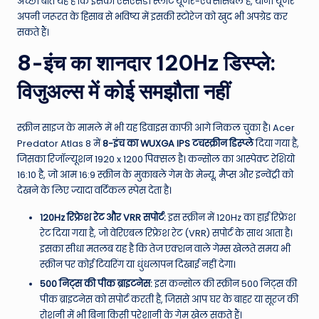
अच्छी बात यह है कि इसका एसएसडी स्लॉट यूजर-एक्सेसिबल है, यानी यूजर
अपनी जरूरत के हिसाब से भविष्य में इसकी स्टोरेज को खुद भी अपग्रेड कर
सकते हैं।
8-इंच का शानदार 120Hz डिस्प्ले:
विजुअल्स में कोई समझौता नहीं
स्क्रीन साइज के मामले में भी यह डिवाइस काफी आगे निकल चुका है। Acer
Predator Atlas 8 में
8-इंच का WUXGA IPS टचस्क्रीन डिस्प्ले
दिया गया है,
जिसका रिजॉल्यूशन 1920 x 1200 पिक्सल है। कन्सोल का आस्पेक्ट रेशियो
16:10 है, जो आम 16:9 स्क्रीन के मुकाबले गेम के मेन्यू, मैप्स और इन्वेंट्री को
देखने के लिए ज्यादा वर्टिकल स्पेस देता है।
120Hz रिफ्रेश रेट और VRR सपोर्ट:
इस स्क्रीन में 120Hz का हाई रिफ्रेश
रेट दिया गया है, जो वेरिएबल रिफ्रेश रेट (VRR) सपोर्ट के साथ आता है।
इसका सीधा मतलब यह है कि तेज एक्शन वाले गेम्स खेलते समय भी
स्क्रीन पर कोई टियरिंग या धुंधलापन दिखाई नहीं देगा।
500 निट्स की पीक ब्राइटनेस:
इस कन्सोल की स्क्रीन 500 निट्स की
पीक ब्राइटनेस को सपोर्ट करती है, जिससे आप घर के बाहर या सूरज की
रोशनी में भी बिना किसी परेशानी के गेम खेल सकते हैं।