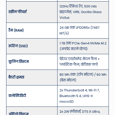
120Hz रिफ्रेश रेट, 500 nits
स्क्रीन फीचर्स
ब्राइटनेस, VRR, Gorilla Glass
Victus
24 GB तक LPDDR5x (7467
रैम (RAM)
MT/s)
1 TB तक PCIe Gen4 NVMe M.2
स्टोरेज (SSD)
(अपग्रेड करने योग्य)
प्रेडेटर एयरोब्लेड मेटल फैन +
कूलिंग सिस्टम
प्लास्टिक फैन, वोर्टेक्स फ्लो
80 Wh तक (टॉप मॉडल) / 60 Wh
बैटरी क्षमता
(बेस मॉडल)
2x Thunderbolt 4, Wi-Fi 7,
कनेक्टिविटी
Bluetooth 5.4, UHS-II
microSD
2x 2W स्पीकर्स, DTS:X Ultra,
ऑडियो सिस्टम