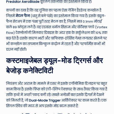
Predator AeroBlade
कूलिंग तकनीक का इस्तेमाल किया है।
कंपनी का दावा है कि यह दुनिया का पहला ऐसा गेमिंग हैंडहेल्ड कन्सोल है
जिसमें
मेटल फैन
(धातु से बने पंखे) का इस्तेमाल किया गया है। इसके ड्यूल-
फैन सेटअप में एक पंखा पूरी तरह मेटल का है, जिसमें मात्र 0.1mm मोटाई
वाले 89 ब्लेड्स लगे हैं। यह एडवांस थर्मल सिस्टम और वोर्टेक्स फ्लो (Vortex
Flow) टेक्नोलॉजी मिलकर डिवाइस के अंदर हवा के सर्कुलेशन को 10% तक
बढ़ा देते हैं। इसके कारण भारी और ग्राफिक्स-इंटेंसिव गेम्स लगातार खेलने पर
भी कन्सोल का तापमान बिल्कुल कंट्रोल में रहता है और परफॉर्मेंस कभी भी
डाउन नहीं होती।
कस्टमाइजेबल ड्यूल-मोड ट्रिगर्स और
बेजोड़ कनेक्टिविटी
नियंत्रण और आराम के मामले में एसर ने इसके एर्गोनोमिक डिजाइन पर बहुत
काम किया है। इसके ग्रिप्स को एंटी-स्लिप टेक्सचर के साथ तैयार किया गया है
ताकि हाथों में अच्छी पकड़ बनी रहे। सबसे अनोखी बात इसके ट्रिगर्स में देखने
को मिलती है, जो
Dual-Mode Trigger
आर्किटेक्चर पर काम करते हैं। एक
सिंगल स्विच की मदद से आप इसके मोड बदल सकते हैं: