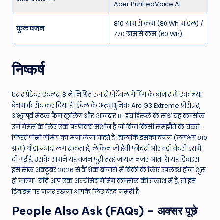
Acer PurifiedVoice AI
810 ग्राम से कम (80 Wh मॉडल) /
कुल वजन
770 ग्राम से कम (60 Wh)
निष्कर्ष
एसर प्रेडेटर एटलस 8 ने निश्चित रूप से पोर्टेबल गेमिंग के बाजार में एक नया
बेंचमार्क सेट कर दिया है। इंटेल के अत्याधुनिक Arc G3 Extreme प्रोसेसर,
अभूतपूर्व मेटल फैन कूलिंग और शानदार 8-इंच डिस्प्ले के साथ यह कन्सोल
उन गेमर्स के लिए एक परफेक्ट मशीन है जो बिना किसी समझौते के चलते-
फिरते पीसी गेमिंग का मजा लेना चाहते हैं। हालांकि इसका वजन (लगभग 810
ग्राम) थोड़ा ज्यादा लग सकता है, लेकिन जो हैवी फीचर्स और बड़ी बैटरी इसमें
दी गई है, उसके सामने यह वजन पूरी तरह जायज नजर आता है। यह डिवाइस
इस साल अक्टूबर 2026 से वैश्विक बाजारों में बिक्री के लिए उपलब्ध होना शुरू
हो जाएगा। यदि आप एक अल्टीमेट गेमिंग कन्सोल की तलाश में हैं, तो इस
डिवाइस पर नजर रखना आपके लिए बेहद जरूरी है।
People Also Ask (FAQs) – अक्सर पूछे