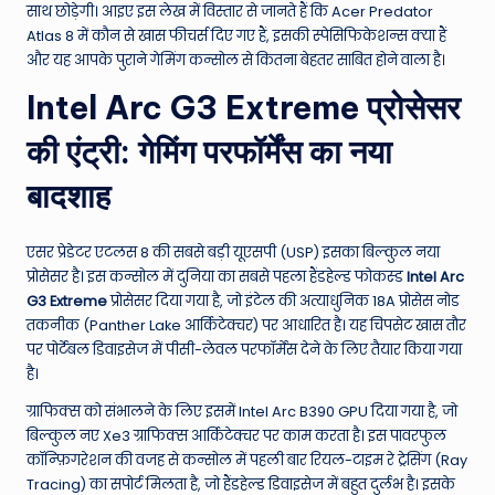
W
साथ छोड़ेगी। आइए इस लेख में विस्तार से जानते हैं कि Acer Predator
o
Atlas 8 में कौन से खास फीचर्स दिए गए हैं, इसकी स्पेसिफिकेशन्स क्या हैं
और यह आपके पुराने गेमिंग कन्सोल से कितना बेहतर साबित होने वाला है।
rl
Intel Arc G3 Extreme प्रोसेसर
d
की एंट्री: गेमिंग परफॉर्मेंस का नया
बादशाह
एसर प्रेडेटर एटलस 8 की सबसे बड़ी यूएसपी (USP) इसका बिल्कुल नया
प्रोसेसर है। इस कन्सोल में दुनिया का सबसे पहला हैंडहेल्ड फोकस्ड
Intel Arc
G3 Extreme
प्रोसेसर दिया गया है, जो इंटेल की अत्याधुनिक 18A प्रोसेस नोड
तकनीक (Panther Lake आर्किटेक्चर) पर आधारित है। यह चिपसेट खास तौर
पर पोर्टेबल डिवाइसेज में पीसी-लेवल परफॉर्मेंस देने के लिए तैयार किया गया
है।
ग्राफिक्स को संभालने के लिए इसमें Intel Arc B390 GPU दिया गया है, जो
बिल्कुल नए Xe3 ग्राफिक्स आर्किटेक्चर पर काम करता है। इस पावरफुल
कॉन्फ़िगरेशन की वजह से कन्सोल में पहली बार रियल-टाइम रे ट्रेसिंग (Ray
Tracing) का सपोर्ट मिलता है, जो हैंडहेल्ड डिवाइसेज में बहुत दुर्लभ है। इसके