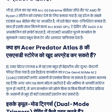
जी हां, इंटेल का यह नया Arc G3 Extreme प्रोसेसर सीधे तौर पर AMD के
Ryzen Z सीरीज को टक्कर देने के लिए बनाया गया है। यह इंटेल के सबसे
एडवांस 18A प्रोसेस नोड पर आधारित है, जो इसे बेहद पावर-एफिशिएंट बनाता है।
साथ ही इसके साथ मिलने वाला Arc B390 GPU, रे ट्रेसिंग और XeSS 3 AI
अपस्केलिंग को सपोर्ट करता है, जो एएमडी आधारित पुराने कन्सोल के
मुकाबले ज्यादा स्मूथ फ्रेम रेट और शानदार ग्राफिक्स देता है।
क्या हम Acer Predator Atlas 8 की
एसएसडी स्टोरेज को खुद अपग्रेड कर सकते हैं?
हां, एसर प्रेडेटर एटलस 8 में यह एक बहुत ही बेहतरीन और यूजर-फ्रेंडली
फीचर दिया गया है। इस हैंडहेल्ड कन्सोल का PCIe Gen4 NVMe M.2
(2280) एसएसडी स्लॉट आसानी से एक्सेस किया जा सकता है। इसका मतलब
यह है कि अगर आप 1TB वाला मॉडल खरीदते हैं और भविष्य में आपकी स्टोरेज
फुल हो जाती है, तो आप कन्सोल को खोले बिना या बिना किसी पेचीदा प्रक्रिया
के आसानी से खुद ही बड़ी एसएसडी इंस्टॉल कर सकते हैं।
इसके ड्यूल-मोड ट्रिगर्स (Dual-Mode
Triggers) गेमिंग में कैसे मदद करते हैं?