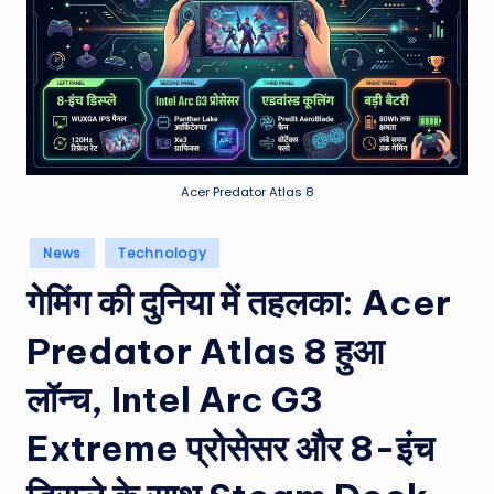
e
a
t
h
er
,
Acer Predator Atlas 8
T
Posted
News
Technology
e
in
गेमिंग की दुनिया में तहलका: Acer
c
h
Predator Atlas 8 हुआ
&
लॉन्च, Intel Arc G3
M
Extreme प्रोसेसर और 8-इंच
o
vi