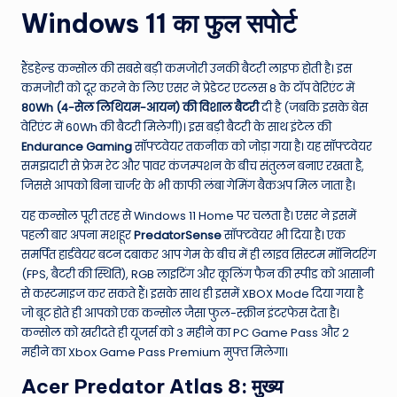
Windows 11 का फुल सपोर्ट
हैंडहेल्ड कन्सोल की सबसे बड़ी कमजोरी उनकी बैटरी लाइफ होती है। इस
कमजोरी को दूर करने के लिए एसर ने प्रेडेटर एटलस 8 के टॉप वेरिएंट में
80Wh (4-सेल लिथियम-आयन) की विशाल बैटरी
दी है (जबकि इसके बेस
वेरिएंट में 60Wh की बैटरी मिलेगी)। इस बड़ी बैटरी के साथ इंटेल की
Endurance Gaming
सॉफ्टवेयर तकनीक को जोड़ा गया है। यह सॉफ्टवेयर
समझदारी से फ्रेम रेट और पावर कंजम्पशन के बीच संतुलन बनाए रखता है,
जिससे आपको बिना चार्जर के भी काफी लंबा गेमिंग बैकअप मिल जाता है।
यह कन्सोल पूरी तरह से Windows 11 Home पर चलता है। एसर ने इसमें
पहली बार अपना मशहूर
PredatorSense
सॉफ्टवेयर भी दिया है। एक
समर्पित हार्डवेयर बटन दबाकर आप गेम के बीच में ही लाइव सिस्टम मॉनिटरिंग
(FPS, बैटरी की स्थिति), RGB लाइटिंग और कूलिंग फैन की स्पीड को आसानी
से कस्टमाइज कर सकते हैं। इसके साथ ही इसमें XBOX Mode दिया गया है
जो बूट होते ही आपको एक कन्सोल जैसा फुल-स्क्रीन इंटरफेस देता है।
कन्सोल को खरीदते ही यूजर्स को 3 महीने का PC Game Pass और 2
महीने का Xbox Game Pass Premium मुफ्त मिलेगा।
Acer Predator Atlas 8: मुख्य