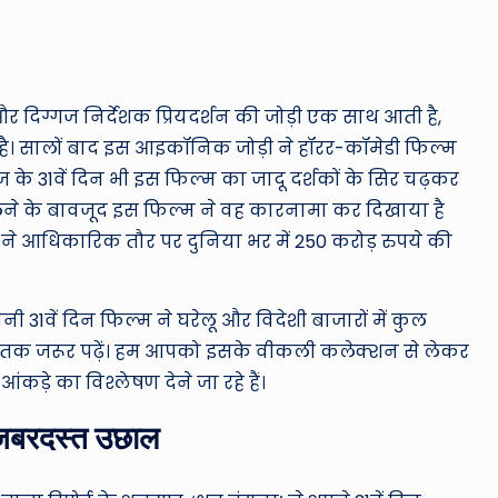
ro
u
n
र दिग्गज निर्देशक प्रियदर्शन की जोड़ी एक साथ आती है,
d
ै। सालों बाद इस आइकॉनिक जोड़ी ने हॉरर-कॉमेडी फिल्म
 के 31वें दिन भी इस फिल्म का जादू दर्शकों के सिर चढ़कर
T
ने के बावजूद इस फिल्म ने वह कारनामा कर दिखाया है
h
िल्म ने आधिकारिक तौर पर दुनिया भर में 250 करोड़ रुपये की
e
ी 31वें दिन फिल्म ने घरेलू और विदेशी बाजारों में कुल
W
ंत तक जरूर पढ़ें। हम आपको इसके वीकली कलेक्शन से लेकर
o
ंकड़े का विश्लेषण देने जा रहे हैं।
rl
ा जबरदस्त उछाल
d