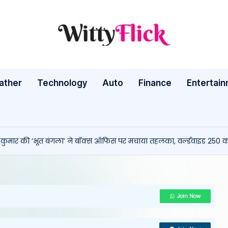
W
WittyFlick:
Latest
it
Weather,
ather
Technology
Auto
ty
Finance
Entertai
Tech
&
Fl
Movie
ic
News
कुमार की ‘भूत बंगला’ ने बॉक्स ऑफिस पर मचाया तहलका, वर्ल्डवाइड 250 क
Around
k:
The
L
World
a
Join Now
te