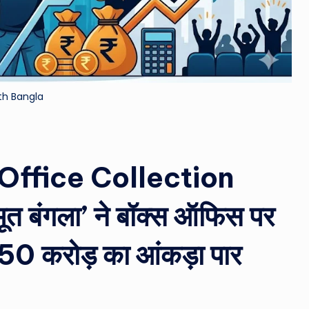
&
M
o
th Bangla
vi
e
N
Office Collection
e
ूत बंगला’ ने बॉक्स ऑफिस पर
w
50 करोड़ का आंकड़ा पार
s
A