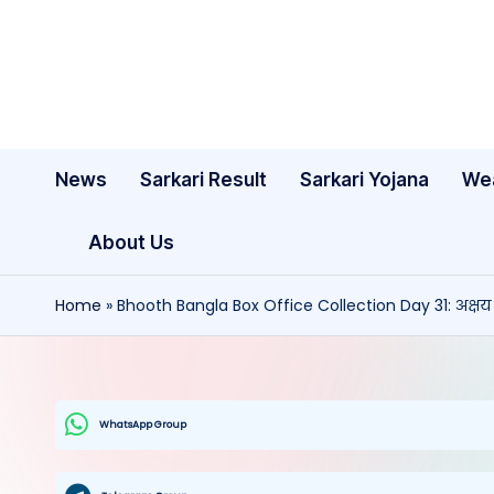
Skip
to
content
News
Sarkari Result
Sarkari Yojana
We
About Us
Home
»
Bhooth Bangla Box Office Collection Day 31: अक्षय 
WhatsApp Group