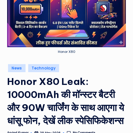
e
a
t
h
er
,
Honor X80
T
Posted
News
Technology
e
in
Honor X80 Leak:
c
h
10000mAh की मॉन्स्टर बैटरी
&
और 90W चार्जिंग के साथ आएगा ये
M
धांसू फोन, देखें लीक स्पेसिफिकेशन्स
o
vi
No Comments
Arvind Kumar