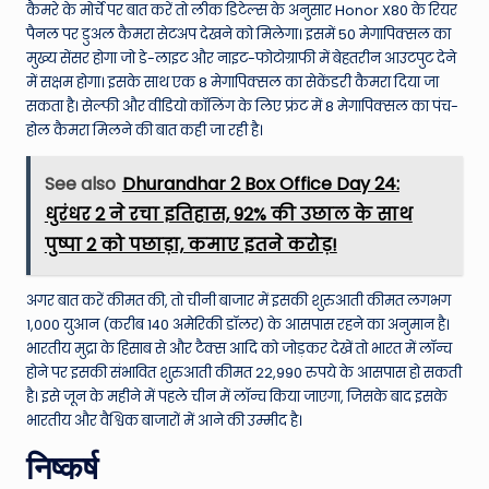
कैमरे के मोर्चे पर बात करें तो लीक डिटेल्स के अनुसार Honor X80 के रियर
पैनल पर डुअल कैमरा सेटअप देखने को मिलेगा। इसमें 50 मेगापिक्सल का
मुख्य सेंसर होगा जो डे-लाइट और नाइट-फोटोग्राफी में बेहतरीन आउटपुट देने
में सक्षम होगा। इसके साथ एक 8 मेगापिक्सल का सेकेंडरी कैमरा दिया जा
सकता है। सेल्फी और वीडियो कॉलिंग के लिए फ्रंट में 8 मेगापिक्सल का पंच-
होल कैमरा मिलने की बात कही जा रही है।
See also
Dhurandhar 2 Box Office Day 24:
धुरंधर 2 ने रचा इतिहास, 92% की उछाल के साथ
पुष्पा 2 को पछाड़ा, कमाए इतने करोड़!
अगर बात करें कीमत की, तो चीनी बाजार में इसकी शुरुआती कीमत लगभग
1,000 युआन (करीब 140 अमेरिकी डॉलर) के आसपास रहने का अनुमान है।
भारतीय मुद्रा के हिसाब से और टैक्स आदि को जोड़कर देखें तो भारत में लॉन्च
होने पर इसकी संभावित शुरुआती कीमत 22,990 रुपये के आसपास हो सकती
है। इसे जून के महीने में पहले चीन में लॉन्च किया जाएगा, जिसके बाद इसके
भारतीय और वैश्विक बाजारों में आने की उम्मीद है।
निष्कर्ष