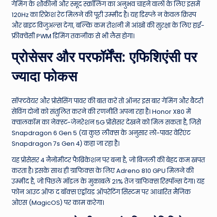
गेमिंग के शौकीनों और स्मूद स्क्रॉलिंग का अनुभव चाहने वालों के लिए इसमें
120Hz का रिफ्रेश रेट मिलने की पूरी उम्मीद है। यह डिस्प्ले न केवल क्रिस्प
और ब्राइट विजुअल्स देगा, बल्कि कम रोशनी में आंखों की सुरक्षा के लिए हाई-
फ्रीक्वेंसी PWM डिमिंग तकनीक से भी लैस होगा।
प्रोसेसर और परफॉर्मेंस: एफिशिएंसी पर
ज्यादा फोकस
सॉफ्टवेयर और प्रोसेसिंग पावर की बात करें तो ऑनर इस बार गेमिंग और बैटरी
सेविंग दोनों को संतुलित करने की रणनीति अपना रहा है। Honor X80 में
क्वालकॉम का नेक्स्ट-जेनरेशन 5G प्रोसेसर देखने को मिल सकता है, जिसे
Snapdragon 6 Gen 5 (या कुछ लीक्स के अनुसार लो-पावर वेरिएंट
Snapdragon 7s Gen 4) कहा जा रहा है।
यह प्रोसेसर 4 नैनोमीटर फैब्रिकेशन पर बना है, जो बिजली की बेहद कम खपत
करता है। इसके साथ ही ग्राफिक्स के लिए Adreno 810 GPU मिलने की
उम्मीद है, जो पिछले मॉडल के मुकाबले 21% तेज ग्राफिक्स रिस्पॉन्स देगा। यह
फोन आउट ऑफ द बॉक्स एंड्रॉयड ऑपरेटिंग सिस्टम पर आधारित मैजिक
ओएस (MagicOS) पर काम करेगा।