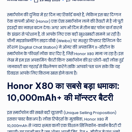
29 May 2026
Posted
by
e
स्मार्टफोन की दुनिया में हर दिन नए रिकॉर्ड बनते हैं, लेकिन इस बार दिग्गज
N
टेक कंपनी ऑनर (Honor) एक ऐसा स्मार्टफोन लाने की तैयारी में है जो पूरी
e
इंडस्ट्री का नक्शा बदल देगा। अगर आप भी दिन में तीन बार फोन चार्ज करने
के झंझट से परेशान हैं, तो आपके लिए एक बड़ी खुशखबरी सामने आ रही है।
w
चीनी माइक्रोब्लॉगिंग साइट वीबो (Weibo) पर मशहूर टिप्सटर डिजिटल चैट
s
स्टेशन (Digital Chat Station) ने ऑनर की अपकमिंग X-सीरीज के
स्मार्टफोन के फीचर्स लीक कर दिए हैं, जिसे Honor X80 माना जा रहा है। इस
A
लेख में हम इस अपकमिंग ‘बैटरी किंग’ स्मार्टफोन की हर छोटी-बड़ी लीक हुई
ro
जानकारी का गहराई से विश्लेषण करेंगे ताकि आपको पता चल सके कि यह
डिवाइस आपके लिए कितना खास होने वाला है।
u
Honor X80 का सबसे बड़ा धमाका:
n
d
10,000mAh+ की मॉन्स्टर बैटरी
T
h
इस स्मार्टफोन की सबसे बड़ी यूएसपी (Unique Selling Proposition)
इसका पावर बैकअप है। लीक रिपोर्ट्स के मुताबिक, Honor X80 में
e
10,000mAh से ज्यादा क्षमता वाली एक विशाल सिलिकॉन-कार्बन बैटरी दी