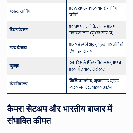
90W सुपर-फास्ट वायर्ड चार्जिंग
फास्ट चार्जिंग
सपोर्ट
50MP प्राइमरी कैमरा + 8MP
रियर कैमरा
सेकेंडरी लेंस (डुअल सेटअप)
8MP सेल्फी शूटर, फुल HD वीडियो
फ्रंट कैमरा
रिकॉर्डिंग सपोर्ट
इन-डिस्प्ले फिंगरप्रिंट सेंसर, IP64
सुरक्षा
डस्ट और वॉटर रेसिस्टेंस
मिस्टिक ब्लैक, मूनलाइट व्हाइट,
रंग विकल्प
लाइटनिंग रेड, वाइब्रेंट ऑरेंज
कैमरा सेटअप और भारतीय बाजार में
संभावित कीमत