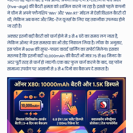
W
जाएगी। यह पहली बार है जब ऑनर अपनी मिड-रेंज X-सीरीज में पांच अंकों
(Five-digit) की बैटरी क्षमता को शामिल करने जा रहा है। इससे पहले कंपनी
o
ने चीन में अपने फ्लैगशिप ‘Win’ और ‘Win RT’ मॉडल में ऐसी विशाल बैटरी दी
rl
थी, लेकिन अब बजट और मिड-रेंज यूजर्स के लिए यह तकनीक उपलब्ध होने
जा रही है।
d
अक्सर इतनी बड़ी बैटरी को चार्ज होने में 3 से 4 घंटे का समय लग जाता है,
लेकिन ऑनर ने इस समस्या का भी तोड़ निकाल लिया है। लीक के अनुसार,
इस फोन में 90W की सुपर-फास्ट वायर्ड चार्जिंग का सपोर्ट मिलेगा। इसका
मतलब है कि इतनी बड़ी 10,000mAh की बैटरी भी मात्र 75 से 80 मिनट के
अंदर पूरी तरह से चार्ज हो जाएगी। एक बार फुल चार्ज करने के बाद, यह फोन
सामान्य उपयोग पर आसानी से 3 से 4 दिनों का बैकअप दे सकता है।