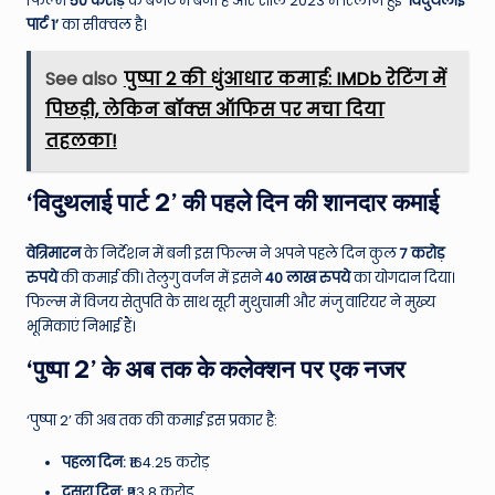
W
फिल्म
50 करोड़
के बजट में बनी है और साल 2023 में रिलीज हुई
‘विदुथलाई
पार्ट 1’
का सीक्वल है।
o
rl
See also
पुष्पा 2 की धुंआधार कमाई: IMDb रेटिंग में
पिछड़ी, लेकिन बॉक्स ऑफिस पर मचा दिया
d
तहलका!
‘विदुथलाई पार्ट 2’ की पहले दिन की शानदार कमाई
वेत्रिमारन
के निर्देशन में बनी इस फिल्म ने अपने पहले दिन कुल
7 करोड़
रुपये
की कमाई की। तेलुगु वर्जन में इसने
40 लाख रुपये
का योगदान दिया।
फिल्म में विजय सेतुपति के साथ सूरी मुथुचामी और मंजु वारियर ने मुख्य
भूमिकाएं निभाई हैं।
‘पुष्पा 2’ के अब तक के कलेक्शन पर एक नजर
‘पुष्पा 2’ की अब तक की कमाई इस प्रकार है:
पहला दिन:
₹164.25 करोड़
दूसरा दिन:
₹93.8 करोड़