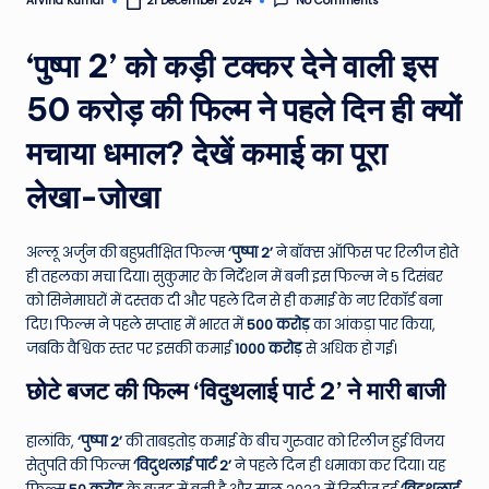
No Comments
Arvind Kumar
21 December 2024
Posted
by
e
‘पुष्पा 2’ को कड़ी टक्कर देने वाली इस
N
e
50 करोड़ की फिल्म ने पहले दिन ही क्यों
w
मचाया धमाल? देखें कमाई का पूरा
s
लेखा-जोखा
A
ro
अल्लू अर्जुन की बहुप्रतीक्षित फिल्म
‘पुष्पा 2’
ने बॉक्स ऑफिस पर रिलीज होते
u
ही तहलका मचा दिया। सुकुमार के निर्देशन में बनी इस फिल्म ने 5 दिसंबर
को सिनेमाघरों में दस्तक दी और पहले दिन से ही कमाई के नए रिकॉर्ड बना
n
दिए। फिल्म ने पहले सप्ताह में भारत में
500 करोड़
का आंकड़ा पार किया,
d
जबकि वैश्विक स्तर पर इसकी कमाई
1000 करोड़
से अधिक हो गई।
T
छोटे बजट की फिल्म ‘विदुथलाई पार्ट 2’ ने मारी बाजी
h
हालांकि,
‘पुष्पा 2’
की ताबड़तोड़ कमाई के बीच गुरुवार को रिलीज हुई विजय
e
सेतुपति की फिल्म
‘विदुथलाई पार्ट 2’
ने पहले दिन ही धमाका कर दिया। यह