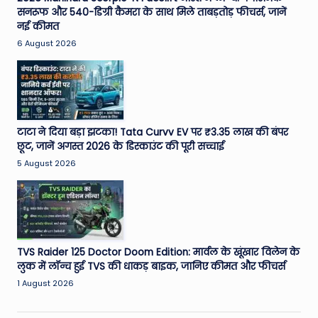
सनरूफ और 540-डिग्री कैमरा के साथ मिले ताबड़तोड़ फीचर्स, जानें
नई कीमत
6 August 2026
टाटा ने दिया बड़ा झटका! Tata Curvv EV पर ₹3.35 लाख की बंपर
छूट, जानें अगस्त 2026 के डिस्काउंट की पूरी सच्चाई
5 August 2026
TVS Raider 125 Doctor Doom Edition: मार्वल के खूंखार विलेन के
लुक में लॉन्च हुई TVS की धाकड़ बाइक, जानिए कीमत और फीचर्स
1 August 2026