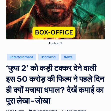
e
a
t
h
er
,
Pushpa 2
T
Posted
Entertainment
Ibomma
News
e
in
‘पुष्पा 2’ को कड़ी टक्कर देने वाली
c
h
इस 50 करोड़ की फिल्म ने पहले दिन
&
ही क्यों मचाया धमाल? देखें कमाई का
M
पूरा लेखा-जोखा
o
vi