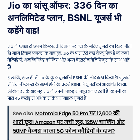
Jio का धांसू ऑफर: 336 दिन का
e
अनलिमिटेड प्लान, BSNL यूजर्स भी
N
e
कहेंगे वाह!
w
Jio ने हमेशा से अपने किफायती रिचार्ज प्लान्स के जरिए यूजर्स का दिल जीता
s
है। महंगे रिचार्ज प्लान्स के बावजूद, Jio के पास ऐसे कई वैल्यू पैक हैं जो लंबी
A
वैलिडिटी, अनलिमिटेड कॉलिंग और अन्य बेहतरीन बेनिफिट्स के साथ आते
हैं।
ro
हालांकि, हाल ही में Jio के कुछ यूजर्स ने BSNL की ओर रुख किया है। जुलाई
u
में रिचार्ज प्लान्स के महंगे होने के चलते BSNL ने यूजर्स को आकर्षित किया,
n
लेकिन इसके बावजूद Jio ने अपनी पकड़ मजबूत बनाए रखी है। कंपनी के
पास 45 करोड़ से अधिक सक्रिय मोबाइल यूजर्स हैं।
d
T
See also
Motorola Edge 50 Pro पर ₹12,600 की
h
भारी छूट! Amazon पर मची लूट, 125W चार्जिंग और
e
50MP कैमरा वाला 5G फोन कौड़ियों के दाम?