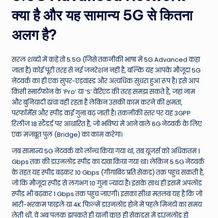
W
क्या है और यह सामान्य 5G से कितना
o
अलग है?
rl
d
सरल शब्दों में कहें तो 5.5G (जिसे तकनीकी भाषा में 5G Advanced कहा
जाता है) कोई पूरी तरह से नई जनरेशन नहीं है, बल्कि यह आपके मौजूदा 5G
नेटवर्क का ही एक सुपर-एडवांस्ड और अत्यधिक सुधरा हुआ रूप है। इसे आप
किसी स्मार्टफोन के ‘Pro’ या ‘S’ वेरिएंट की तरह समझ सकते हैं, जहां नाम
और बुनियादी ढांचा वही रहता है लेकिन उसकी काम करने की क्षमता,
परफॉर्मेंस और स्पीड कई गुना बढ़ जाती है। तकनीकी स्तर पर यह 3GPP
रिलीज 18 स्टैंडर्ड पर आधारित है, जो भविष्य में आने वाले 6G नेटवर्क के लिए
एक मजबूत पुल (Bridge) का काम करेगा।
जब सामान्य 5G नेटवर्क को लॉन्च किया गया था, तब यूजर्स को अधिकतम 1
Gbps तक की डाउनलोड स्पीड का दावा किया गया था। लेकिन 5.5G नेटवर्क
के तहत यह स्पीड बढ़कर 10 Gbps (गीगाबिट प्रति सेकंड) तक पहुंच सकती है,
जो कि मौजूदा स्पीड से लगभग 10 गुना ज्यादा है। इसके साथ ही इसमें अपलोड
स्पीड भी बढ़कर 1 Gbps तक पहुंच जाएगी। इसका सीधा मतलब यह है कि जो
भारी-भरकम फाइलें या 4K फिल्में डाउनलोड होने में पहले मिनटों का समय
लेती थीं, वे अब पलक झपकते ही यानी कुछ ही सेकंड्स में डाउनलोड हो