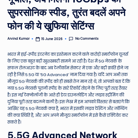
e
सुपरसोनिक स्पीड, तुरंत बदलें अपने
N
फोन की ये खुफिया सेटिंग्स
e
w
No Comments
Arvind Kumar
15 June 2026
Posted
by
s
भारत में हाई-स्पीड इंटरनेट का इस्तेमाल करने वाले करोड़ों स्मार्टफोन यूजर्स
A
के लिए एक बहुत बड़ी खुशखबरी सामने आ रही है। देश में 5G नेटवर्क के
ro
सफल रोलआउट के बाद अब टेलीकॉम सेक्टर में एक और बड़ी क्रांति होने जा
रही है जिसे 5.5G या ‘5G Advanced’ नाम दिया गया है। यदि आप अभी तक
u
मौजूदा 5G नेटवर्क की स्पीड को ही सबसे तेज मान रहे थे, तो आपको बता दें कि
n
नया 5.5G नेटवर्क पुरानी स्पीड के सारे रिकॉर्ड तोड़ने के लिए पूरी तरह तैयार
है। इस नई टेक्नोलॉजी के आते ही डेटा डाउनलोडिंग और लाइव स्ट्रीमिंग की
d
दुनिया पूरी तरह बदलने वाली है। इस लेख में हम आपको विस्तार से बताएंगे कि
T
आखिर यह 5.5G नेटवर्क क्या है, भारत में इसकी लाइव टेस्टिंग और लॉन्चिंग
की क्या स्थिति है, और आप अपने मौजूदा स्मार्टफोन में इसे कैसे एक्टिवेट कर
h
सकते हैं।
e
5.5G Advanced Network