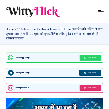
Skip
W
WittyFlick:
to
Latest
content
it
Weather,
Home
»
5.5G Advanced Network Launch In India: इंटरनेट की दुनिया में आया
ty
Tech
भूचाल, अब मिलेगी 10Gbps की सुपरसोनिक स्पीड, तुरंत बदलें अपने फोन की ये
&
Fl
खुफिया सेटिंग्स
Movie
ic
News
k:
Around
WhatsApp Group
Join Now
The
L
World
a
Telegram Group
Join Now
t
e
Instagram Group
Join Now
st
W