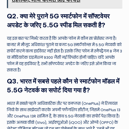
तहलका, जानें कीमत और फीचर्स
Q2. क्या मेरे पुराने 5G स्मार्टफोन में सॉफ्टवेयर
अपडेट के जरिए 5.5G स्पीड मिल सकती है?
यह इस बात पर निर्भर करता है कि आपके फोन में कौन सा प्रोसेसर लगा है।
बाजार में मौजूद अधिकांश पुराने या बजट 5G स्मार्टफोन्स में 5.5G नेटवर्क को
सपोर्ट करने वाला हार्डवेयर नहीं होता है। इसके लिए फोन में स्नैपड्रैगन 8 जेन 3
या मीडियाटेक डाइमेंशन 9300 जैसी नई चिपसेट होनी चाहिए। यदि आपके
फोन में यह हार्डवेयर है, तभी सॉफ्टवेयर अपडेट के जरिए इसे ऑन किया जा
सकता है।
Q3. भारत में सबसे पहले कौन से स्मार्टफोन मॉडल में
5.5G नेटवर्क का सपोर्ट दिया गया है?
भारत में सबसे पहले आधिकारिक तौर पर वनप्लस (OnePlus) ने रिलायंस
जियो के साथ साझेदारी करके अपनी फ्लैगशिप सीरीज, जिसमें OnePlus 13
और OnePlus 13R शामिल हैं, के साथ 5.5G नेटवर्क का सपोर्ट पेश किया है।
इसके अलावा वीवो (Vivo), आईक्यूओओ (iQOO) और ओप्पो (OPPO) के
लेटेस्ट प्रीमियम मॉडल्स जो इन नए प्रोसेसर्स के साथ आते हैं, उनमें भी यह