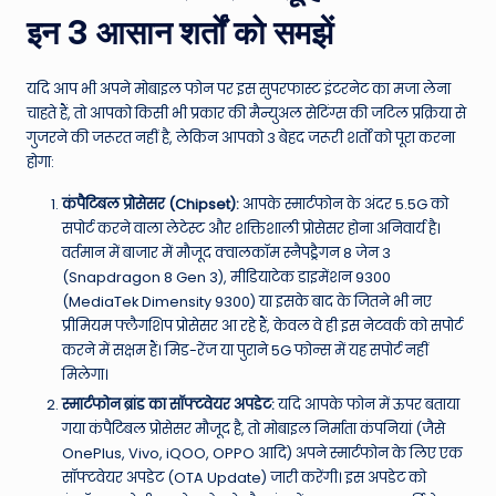
इन 3 आसान शर्तों को समझें
यदि आप भी अपने मोबाइल फोन पर इस सुपरफास्ट इंटरनेट का मजा लेना
चाहते हैं, तो आपको किसी भी प्रकार की मैन्युअल सेटिंग्स की जटिल प्रक्रिया से
गुजरने की जरूरत नहीं है, लेकिन आपको 3 बेहद जरूरी शर्तों को पूरा करना
होगा:
कंपैटिबल प्रोसेसर (Chipset):
आपके स्मार्टफोन के अंदर 5.5G को
सपोर्ट करने वाला लेटेस्ट और शक्तिशाली प्रोसेसर होना अनिवार्य है।
वर्तमान में बाजार में मौजूद क्वालकॉम स्नैपड्रैगन 8 जेन 3
(Snapdragon 8 Gen 3), मीडियाटेक डाइमेंशन 9300
(MediaTek Dimensity 9300) या इसके बाद के जितने भी नए
प्रीमियम फ्लैगशिप प्रोसेसर आ रहे हैं, केवल वे ही इस नेटवर्क को सपोर्ट
करने में सक्षम हैं। मिड-रेंज या पुराने 5G फोन्स में यह सपोर्ट नहीं
मिलेगा।
स्मार्टफोन ब्रांड का सॉफ्टवेयर अपडेट:
यदि आपके फोन में ऊपर बताया
गया कंपैटिबल प्रोसेसर मौजूद है, तो मोबाइल निर्माता कंपनियां (जैसे
OnePlus, Vivo, iQOO, OPPO आदि) अपने स्मार्टफोन के लिए एक
सॉफ्टवेयर अपडेट (OTA Update) जारी करेंगी। इस अपडेट को