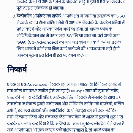
इंस्टॉल करते ही आपके फोन के बैकएंड में छुपा हुआ 5.5G आर्किटेक्चर
पूरी तरह से एक्टिवेट हो जाएगा।
टेलीकॉम ऑपरेटर का सपोर्ट:
आपके क्षेत्र में जियो या एयरटेल का 5.5G
नेटवर्क लाइव होना चाहिए। जैसे ही आप इस नेटवर्क के कवरेज एरिया में
प्रवेश करेंगे और आपका फोन अपडेटेड होगा, तो आपके फोन के
नोटिफिकेशन बार में ऊपर जहां ‘5G’ लिखा आता था, वहां अपने आप
‘5GA’
(5G-Advanced) का नया आइकॉन चमकने लगेगा। इसके
लिए आपको कोई नया सिम कार्ड खरीदने की आवश्यकता नहीं होगी,
आपका पुराना 5G सिम ही इस पर काम करेगा।
निष्कर्ष
5.5G या 5G Advanced नेटवर्क का आगमन भारत के डिजिटल सफर में
एक मील का पत्थर साबित होने जा रहा है। 10Gbps तक की तूफानी स्पीड,
1ms की नगण्य लेटेंसी और एआई-संचालित नेटवर्क मैनेजमेंट के साथ यह
तकनीक न केवल हमारे मनोरंजन और गेमिंग के तरीके को बदलेगी, बल्कि
उद्योगों, स्वास्थ्य सेवाओं और स्मार्ट सिटी के प्रोजेक्ट्स को भी एक नई दिशा
देगी। रिलायंस जियो और वनप्लस जैसी कंपनियों ने भारत में इसकी शुरुआत
करके यह साफ कर दिया है कि भविष्य का भारत सुपर-कनेक्टेड होने वाला है।
यदि आपके पास भी एक लेटेस्ट फ्लैगशिप डिवाइस है, तो अपने फोन के