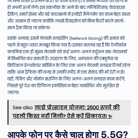
जो बिना किसी इंटरनल बैटरी के काम करते हैं। ये सेंसर्स नेटवर्क की तरंगों से
ही अपनी ऊर्जा लेंगे। इस तकनीक के आने के बाद लॉजिस्टिक्स, वेयरहाउस
ट्रैकिंग, स्मार्ट होम्स और बड़े कारखानों में इन्वेंट्री मैनेजमेंट का काम बेहद सस्ता
और आसान हो जाएगा क्योंकि लाखों डिवाइसेज को बिना बैटरी बदले सालों-
साल ट्रैक किया जा सकेगा।
इसके अलावा, इसमें नेटवर्क स्लाइसिंग (Network Slicing) की क्षमता को
पहले से बहुत ज्यादा मजबूत किया गया है। इसका मतलब यह है कि टेलीकॉम
कंपनियां एक ही मुख्य नेटवर्क को कई अलग-अलग वर्चुअल सब-नेटवर्क्स
में विभाजित कर सकती हैं। उदाहरण के लिए, अस्पताल की एम्बुलेंस या
क्रिटिकल हेल्थकेयर सर्विसेज के लिए एक अलग नेटवर्क स्लाइस रिजर्व रहेगा
ताकि आम ट्रैफिक की वजह से उनकी स्पीड में एक सेकंड की भी देरी न हो।
वहीं, गेमिंग और नॉर्मल ब्राउजिंग के लिए अलग-अलग स्लाइस काम करेंगे,
जिससे पूरे देश का डिजिटल इकोसिस्टम बेहद व्यवस्थित और सुरक्षित हो
जाएगा।
See also
लाडो प्रोत्साहन योजना: 2500 रुपये की
पहली किस्त नहीं मिली? ऐसे करें शिकायत! ✨
आपके फोन पर कैसे चालू होगा 5.5G?