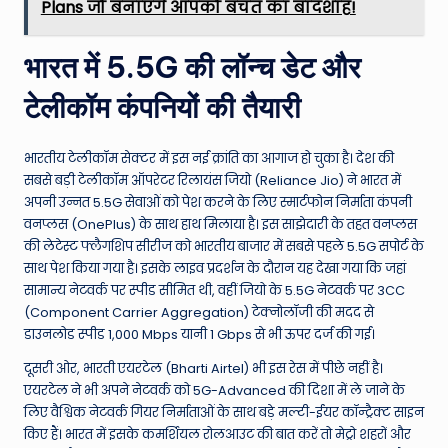
Plans जो बनाएंगे आपको बचत का बादशाह!
भारत में 5.5G की लॉन्च डेट और
टेलीकॉम कंपनियों की तैयारी
भारतीय टेलीकॉम सेक्टर में इस नई क्रांति का आगाज हो चुका है। देश की
सबसे बड़ी टेलीकॉम ऑपरेटर रिलायंस जियो (Reliance Jio) ने भारत में
अपनी उन्नत 5.5G सेवाओं को पेश करने के लिए स्मार्टफोन निर्माता कंपनी
वनप्लस (OnePlus) के साथ हाथ मिलाया है। इस साझेदारी के तहत वनप्लस
की लेटेस्ट फ्लैगशिप सीरीज को भारतीय बाजार में सबसे पहले 5.5G सपोर्ट के
साथ पेश किया गया है। इसके लाइव प्रदर्शन के दौरान यह देखा गया कि जहां
सामान्य नेटवर्क पर स्पीड सीमित थी, वहीं जियो के 5.5G नेटवर्क पर 3CC
(Component Carrier Aggregation) टेक्नोलॉजी की मदद से
डाउनलोड स्पीड 1,000 Mbps यानी 1 Gbps से भी ऊपर दर्ज की गई।
दूसरी ओर, भारती एयरटेल (Bharti Airtel) भी इस रेस में पीछे नहीं है।
एयरटेल ने भी अपने नेटवर्क को 5G-Advanced की दिशा में ले जाने के
लिए वैश्विक नेटवर्क गियर निर्माताओं के साथ बड़े मल्टी-ईयर कॉन्ट्रैक्ट साइन
किए हैं। भारत में इसके कमर्शियल रोलआउट की बात करें तो मेट्रो शहरों और