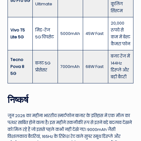
50 Pro 5G
Ultimate
कूलिंग
सिस्टम
20,000
Vivo T5
मिड-रेंज
रुपये से
5000mAh
45W Fast
Lite 5G
5G चिपसेट
कम में बेस्ट
कैमरा फोन
बजट रेंज में
Tecno
बजट 5G
144Hz
Pova 8
7000mAh
68W Fast
प्रोसेसर
डिस्प्ले और
5G
बड़ी बैटरी
निष्कर्ष
जून 2026 का महीना भारतीय स्मार्टफोन बाजार के इतिहास में एक मील का
पत्थर साबित होने वाला है। इस महीने तकनीकी रूप से इतने बड़े बदलाव देखने
को मिल रहे हैं जो इससे पहले कभी नहीं देखे गए। 9000mAh जैसी
विशालकाय बैटरियां, 165Hz के रिफ्रेश रेट वाले सुपर स्मूथ डिस्प्ले और