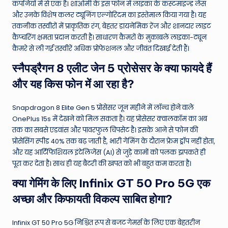
कंपनियों में से एक है। शाओमी के इस फोन में लाइका के कस्टमाइज्ड लेंस
और उनके विशेष कलर ट्यूनिंग एल्गोरिदम का इस्तेमाल किया गया है। यह
तकनीक तस्वीरों में प्राकृतिक रंग, बेहतर डायनेमिक रेंज और शानदार लाइट
कैप्चरिंग क्षमता प्रदान करती है। साधारण कैमरों के मुकाबले लाइका-ट्यून
कैमरे से ली गई तस्वीरें अधिक प्रोफेशनल और जीवंत दिखाई देती हैं।
स्नैपड्रैगन 8 एलीट जेन 5 प्रोसेसर के क्या फायदे हैं
और यह किस फोन में आ रहा है?
Snapdragon 8 Elite Gen 5 प्रोसेसर जून महीने में लॉन्च होने वाले
OnePlus 15s में देखने को मिल सकता है। यह प्रोसेसर क्वालकॉम का अब
तक का सबसे एडवांस और पावरफुल चिपसेट है। इसके आने से फोन की
प्रोसेसिंग स्पीड 40% तक बढ़ जाती है, भारी गेमिंग के दौरान फ्रेम ड्रॉप नहीं होता,
और यह आर्टिफिशियल इंटेलिजेंस (AI) से जुड़े कामों को पलक झपकते ही
पूरा कर देता है। साथ ही यह बैटरी की खपत को भी बहुत कम करता है।
क्या गेमिंग के लिए Infinix GT 50 Pro 5G एक
अच्छा और किफायती विकल्प साबित होगा?
Infinix GT 50 Pro 5G निश्चित रूप से बजट गेमर्स के लिए एक बेहतरीन