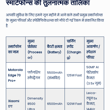
स्मार्टफोन्स की तुलनात्मक तालिका
आपकी सुविधा के लिए हमने जून महीने में आने वाले सभी प्रमुख स्मार्टफोन्स
के मुख्य फीचर्स और स्पेसिफिकेशन्स को नीचे दी गई टेबल में संकलित किया
है:
मुख्य
चार्जिंग
मुख्य
स्मार्टफोन
प्रोसेसर
बैटरी क्षमता
स्पीड
आकर्षण /
का नाम
(Process
(Battery)
(Chargin
स्पेशल
or)
g)
फीचर
50MP AI
Motorola
फ्लैगशिप
5500mAh
पेरिस्कोप
Edge 70
125W Fast
स्नैपड्रैगन
(संभावित)
कैमरा
Pro+
(3.5x जूम)
Leica-
Dimensity
ट्यून 5x
Xiaomi
8500
6500mAh
120W Fast
कैमरा,
17T
Ultra
144Hz