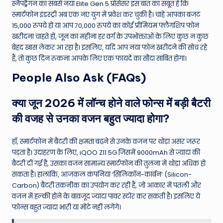
स्नैपड्रैगन का सबसे नया Elite Gen 5 प्रोसेसर इस बात का सबूत हैं कि
स्मार्टफोन इंडस्ट्री अब एक नए युग में प्रवेश कर चुकी है। चाहे आपका बजट
15,000 रुपये हो या आप 70,000 रुपये का कोई प्रीमियम फ्लैगशिप फोन
खरीदना चाहते हों, जून का महीना हर वर्ग के उपभोक्ताओं के लिए कुछ न कुछ
बेहद खास लेकर आ रहा है। इसलिए, यदि आप नया फोन खरीदने की सोच रहे
हैं, तो कुछ दिन रुकना आपके लिए एक फायदे का सौदा साबित होगा।
People Also Ask (FAQs)
क्या जून 2026 में लॉन्च होने वाले फोन्स में बड़ी बैटरी
की वजह से उनका वजन बहुत ज्यादा होगा?
हाँ, स्मार्टफोन में बैटरी की क्षमता बढ़ने से उनके वजन पर थोड़ा असर जरूर
पड़ता है। उदाहरण के लिए, iQOO Z11 5G जिसमें 9000mAh से ज्यादा की
बैटरी दी गई है, उसका वजन सामान्य स्मार्टफोन की तुलना में थोड़ा अधिक हो
सकता है। हालांकि, आजकल कंपनियां ‘सिलिकॉन-कार्बन’ (Silicon-
Carbon) बैटरी तकनीक का उपयोग कर रही हैं, जो आकार में पतली और
वजन में हल्की होने के बावजूद ज्यादा पावर स्टोर कर सकती हैं। इसलिए ये
फोन्स बहुत ज्यादा भारी या मोटे नहीं लगेंगे।