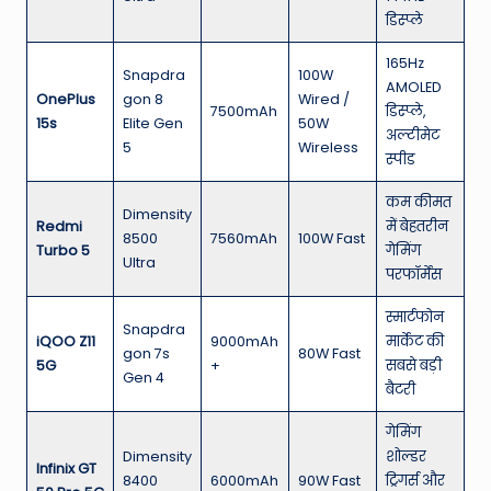
डिस्प्ले
165Hz
Snapdra
100W
AMOLED
OnePlus
gon 8
Wired /
7500mAh
डिस्प्ले,
15s
Elite Gen
50W
अल्टीमेट
5
Wireless
स्पीड
कम कीमत
Dimensity
Redmi
में बेहतरीन
8500
7560mAh
100W Fast
Turbo 5
गेमिंग
Ultra
परफॉर्मेंस
स्मार्टफोन
Snapdra
iQOO Z11
9000mAh
मार्केट की
gon 7s
80W Fast
5G
+
सबसे बड़ी
Gen 4
बैटरी
गेमिंग
Dimensity
शोल्डर
Infinix GT
8400
6000mAh
90W Fast
ट्रिगर्स और