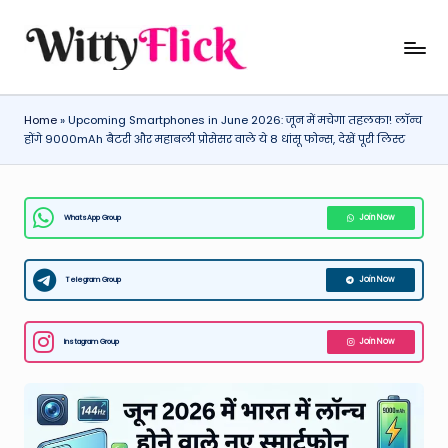
Skip
W
WittyFlick:
to
Latest
content
it
Weather,
Home
»
Upcoming Smartphones in June 2026: जून में मचेगा तहलका! लॉन्च
ty
Tech
होंगे 9000mAh बैटरी और महाबली प्रोसेसर वाले ये 8 धांसू फोन्स, देखें पूरी लिस्ट
&
Fl
Movie
ic
News
WhatsApp Group
Join Now
k:
Around
The
L
World
Telegram Group
Join Now
a
t
Instagram Group
Join Now
e
st
W