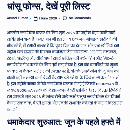
धांसू फोन्स, देखें पूरी लिस्ट
e
N
No Comments
Arvind Kumar
1 June 2026
Posted
by
e
भारतीय स्मार्टफोन बाजार के लिए जून 2026 का महीना बेहद क्रांतिकारी
w
साबित होने वाला है। अगर आप भी इस समय एक नया मोबाइल खरीदने की
s
सोच रहे हैं, तो हमारी सलाह है कि कुछ दिन का इंतजार और कर लीजिए। इस
महीने टेक इंडस्ट्री की दिग्गज कंपनियां जैसे मोटोरोला, शाओमी, वनप्लस,
A
रेडमी, आईक्यू और वीवो अपने सबसे शक्तिशाली फ्लैगशिप और मिड-रेंज
ro
स्मार्टफोन पेश करने के लिए पूरी तरह तैयार हैं। इस बार कंपनियों का मुख्य
फोकस न केवल प्रोसेसर की रफ्तार पर है, बल्कि स्मार्टफोन की दुनिया की
u
सबसे बड़ी समस्या यानी बैटरी बैकअप को हमेशा के लिए खत्म करने पर भी
n
है। इस महीने बाजार में ऐसे स्मार्टफोन दस्तक दे रहे हैं जिनमें 6500mAh से
लेकर 9000mAh तक की विशालकाय बैटरी शामिल है। इस विस्तृत रिपोर्ट में
d
हम आपको जून 2026 में लॉन्च होने वाले सभी प्रमुख स्मार्टफोन्स के फीचर्स,
T
कैमरा तकनीक, बैटरी क्षमता और उनकी संभावित कीमतों के बारे में विस्तार से
बताएंगे।
h
धमाकेदार शुरुआत: जून के पहले हफ्ते में
e