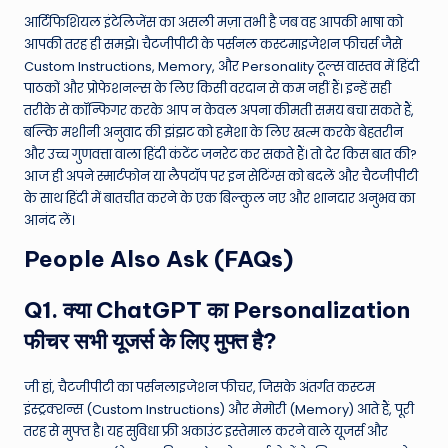
आर्टिफिशियल इंटेलिजेंस का असली मज़ा तभी है जब वह आपकी भाषा को
आपकी तरह ही समझे। चैटजीपीटी के पर्सनल कस्टमाइजेशन फीचर्स जैसे
Custom Instructions, Memory, और Personality टूल्स वास्तव में हिंदी
पाठकों और प्रोफेशनल्स के लिए किसी वरदान से कम नहीं हैं। इन्हें सही
तरीके से कॉन्फिगर करके आप न केवल अपना कीमती समय बचा सकते हैं,
बल्कि मशीनी अनुवाद की झंझट को हमेशा के लिए खत्म करके बेहतरीन
और उच्च गुणवत्ता वाला हिंदी कंटेंट जनरेट कर सकते हैं। तो देर किस बात की?
आज ही अपने स्मार्टफोन या लैपटॉप पर इन सेटिंग्स को बदलें और चैटजीपीटी
के साथ हिंदी में बातचीत करने के एक बिल्कुल नए और शानदार अनुभव का
आनंद लें।
People Also Ask (FAQs)
Q1. क्या ChatGPT का Personalization
फीचर सभी यूजर्स के लिए मुफ्त है?
जी हां, चैटजीपीटी का पर्सनलाइजेशन फीचर, जिसके अंतर्गत कस्टम
इंस्ट्रक्शन्स (Custom Instructions) और मेमोरी (Memory) आते हैं, पूरी
तरह से मुफ्त है। यह सुविधा फ्री अकाउंट इस्तेमाल करने वाले यूजर्स और