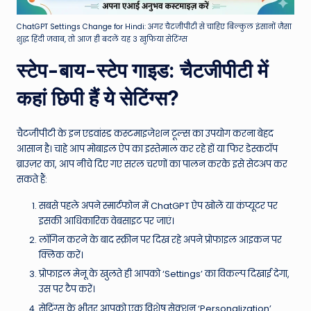
ChatGPT Settings Change for Hindi: अगर चैटजीपीटी से चाहिए बिल्कुल इंसानों जैसा
शुद्ध हिंदी जवाब, तो आज ही बदलें यह 3 खुफिया सेटिंग्स
स्टेप-बाय-स्टेप गाइड: चैटजीपीटी में
कहां छिपी हैं ये सेटिंग्स?
चैटजीपीटी के इन एडवांस्ड कस्टमाइजेशन टूल्स का उपयोग करना बेहद
आसान है। चाहे आप मोबाइल ऐप का इस्तेमाल कर रहे हों या फिर डेस्कटॉप
ब्राउज़र का, आप नीचे दिए गए सरल चरणों का पालन करके इसे सेटअप कर
सकते हैं:
सबसे पहले अपने स्मार्टफोन में ChatGPT ऐप खोलें या कंप्यूटर पर
इसकी आधिकारिक वेबसाइट पर जाएं।
लॉगिन करने के बाद स्क्रीन पर दिख रहे अपने प्रोफाइल आइकन पर
क्लिक करें।
प्रोफाइल मेनू के खुलते ही आपको ‘Settings’ का विकल्प दिखाई देगा,
उस पर टैप करें।
सेटिंग्स के भीतर आपको एक विशेष सेक्शन ‘Personalization’