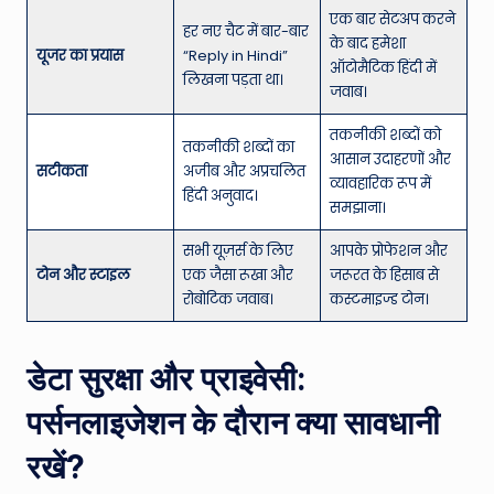
एक बार सेटअप करने
हर नए चैट में बार-बार
के बाद हमेशा
यूजर का प्रयास
“Reply in Hindi”
ऑटोमैटिक हिंदी में
लिखना पड़ता था।
जवाब।
तकनीकी शब्दों को
तकनीकी शब्दों का
आसान उदाहरणों और
सटीकता
अजीब और अप्रचलित
व्यावहारिक रूप में
हिंदी अनुवाद।
समझाना।
सभी यूज़र्स के लिए
आपके प्रोफेशन और
टोन और स्टाइल
एक जैसा रूखा और
जरूरत के हिसाब से
रोबोटिक जवाब।
कस्टमाइज्ड टोन।
डेटा सुरक्षा और प्राइवेसी:
पर्सनलाइजेशन के दौरान क्या सावधानी
रखें?