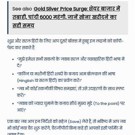
See also
Gold Silver Price Surge: शेयर बाजार में
तबाही, चांदी ₹6000 महंगी, जानें सोना खरीदने का
सही समय
शुद्ध और सरल हिंदी के लिए आप दूसरे बॉक्स में हूबहू इन लाइनों को कॉपी-
पेस्ट कर सकते हैं:
“मुझे हमेशा सभी सवालों के जवाब सरल और व्यावहारिक हिंदी भाषा में
दें।”
“कठिन या मशीनी हिंदी शब्दों के बजाय आम बोलचाल की भाषा
(Hinglish या सरल हिंदी) का प्रयोग करें।”
“जब भी कोई तकनीकी विषय समझाएं, तो उसे उदाहरणों के साथ स्पष्ट
करें।”
“जवाब को ज्यादा घुमाने के बजाय सीधे मुख्य मुद्दे (To the point) पर
आएं।”
एक बार जब आप इन निर्देशों को सहेज (Save) लेते हैं, तो भविष्य में आप जब
भी कोई नया चैट शुरू करेंगे, चैटजीपीटी बिना कहे ही आपको इसी फॉर्मेट में
जवाब देगा।