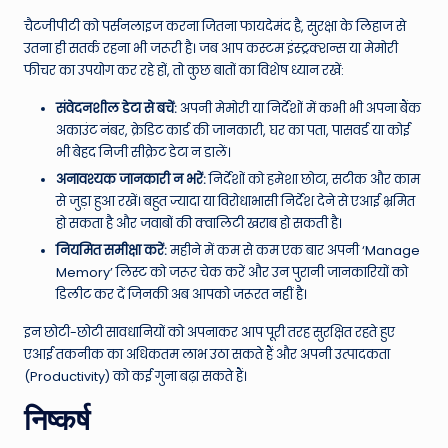
चैटजीपीटी को पर्सनलाइज करना जितना फायदेमंद है, सुरक्षा के लिहाज से
उतना ही सतर्क रहना भी जरूरी है। जब आप कस्टम इंस्ट्रक्शन्स या मेमोरी
फीचर का उपयोग कर रहे हों, तो कुछ बातों का विशेष ध्यान रखें:
संवेदनशील डेटा से बचें:
अपनी मेमोरी या निर्देशों में कभी भी अपना बैंक
अकाउंट नंबर, क्रेडिट कार्ड की जानकारी, घर का पता, पासवर्ड या कोई
भी बेहद निजी सीक्रेट डेटा न डालें।
अनावश्यक जानकारी न भरें:
निर्देशों को हमेशा छोटा, सटीक और काम
से जुड़ा हुआ रखें। बहुत ज्यादा या विरोधाभासी निर्देश देने से एआई भ्रमित
हो सकता है और जवाबों की क्वालिटी खराब हो सकती है।
नियमित समीक्षा करें:
महीने में कम से कम एक बार अपनी ‘Manage
Memory’ लिस्ट को जरूर चेक करें और उन पुरानी जानकारियों को
डिलीट कर दें जिनकी अब आपको जरूरत नहीं है।
इन छोटी-छोटी सावधानियों को अपनाकर आप पूरी तरह सुरक्षित रहते हुए
एआई तकनीक का अधिकतम लाभ उठा सकते हैं और अपनी उत्पादकता
(Productivity) को कई गुना बढ़ा सकते हैं।
निष्कर्ष