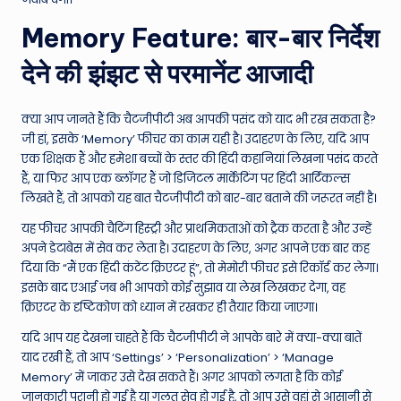
Memory Feature: बार-बार निर्देश
देने की झंझट से परमानेंट आजादी
क्या आप जानते हैं कि चैटजीपीटी अब आपकी पसंद को याद भी रख सकता है?
जी हां, इसके ‘Memory’ फीचर का काम यही है। उदाहरण के लिए, यदि आप
एक शिक्षक हैं और हमेशा बच्चों के स्तर की हिंदी कहानियां लिखना पसंद करते
हैं, या फिर आप एक ब्लॉगर हैं जो डिजिटल मार्केटिंग पर हिंदी आर्टिकल्स
लिखते हैं, तो आपको यह बात चैटजीपीटी को बार-बार बताने की जरूरत नहीं है।
यह फीचर आपकी चैटिंग हिस्ट्री और प्राथमिकताओं को ट्रैक करता है और उन्हें
अपने डेटाबेस में सेव कर लेता है। उदाहरण के लिए, अगर आपने एक बार कह
दिया कि “मैं एक हिंदी कंटेंट क्रिएटर हूं”, तो मेमोरी फीचर इसे रिकॉर्ड कर लेगा।
इसके बाद एआई जब भी आपको कोई सुझाव या लेख लिखकर देगा, वह
क्रिएटर के दृष्टिकोण को ध्यान में रखकर ही तैयार किया जाएगा।
यदि आप यह देखना चाहते हैं कि चैटजीपीटी ने आपके बारे में क्या-क्या बातें
याद रखी हैं, तो आप ‘Settings’ > ‘Personalization’ > ‘Manage
Memory’ में जाकर उसे देख सकते हैं। अगर आपको लगता है कि कोई
जानकारी पुरानी हो गई है या गलत सेव हो गई है, तो आप उसे वहां से आसानी से