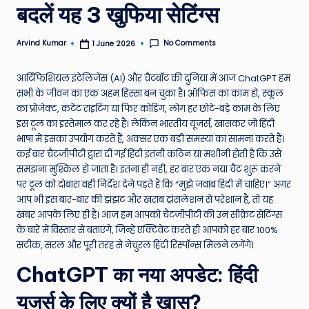
बदलें यह 3 खुफिया सेटिंग्स
e
N
No Comments
Arvind Kumar
1 June 2026
Posted
by
e
आर्टिफिशियल इंटेलिजेंस (AI) और चैटबॉट की दुनिया में आज ChatGPT हम
w
सभी के जीवन का एक अहम हिस्सा बन चुका है। ऑफिस का काम हो, स्कूल
s
का प्रोजेक्ट, कंटेंट राइटिंग या फिर कोडिंग, लोग हर छोटे-बड़े काम के लिए
इस टूल का इस्तेमाल कर रहे हैं। लेकिन भारतीय यूजर्स, खासकर जो हिंदी
A
भाषा में इसका उपयोग करते हैं, अक्सर एक बड़ी समस्या का सामना करते हैं।
ro
कई बार चैटजीपीटी द्वारा दी गई हिंदी इतनी कठिन या मशीनी होती है कि उसे
समझना मुश्किल हो जाता है। इतना ही नहीं, हर बार एक नया चैट शुरू करने
u
पर टूल को दोबारा वही निर्देश देने पड़ते हैं कि “मुझे जवाब हिंदी में चाहिए।” अगर
n
आप भी इस बार-बार की झंझट और खराब ट्रांसलेशन से परेशान हैं, तो यह
खबर आपके लिए ही है। आज हम आपको चैटजीपीटी की उन सीक्रेट सेटिंग्स
d
के बारे में विस्तार से बताएंगे, जिन्हें एक्टिवेट करते ही आपको हर बार 100%
T
सटीक, सरल और पूरी तरह से नेचुरल हिंदी रिस्पॉन्स मिलने लगेंगे।
h
ChatGPT का नया अपडेट: हिंदी
e
यूजर्स के लिए क्यों है खास?