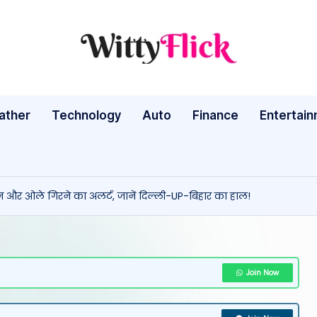
W
WittyFlick:
Latest
it
Weather,
ather
Technology
Auto
ty
Finance
Entertai
Tech
&
Fl
Movie
ic
News
ान और ओले गिरने का अलर्ट, जानें दिल्ली-UP-बिहार का हाल!
Around
k:
The
L
World
a
Join Now
te