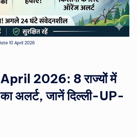
&
M
o
te 10 April 2026
vi
e
N
il 2026: 8 राज्यों में
e
का अलर्ट, जानें दिल्ली-UP-
w
s
A