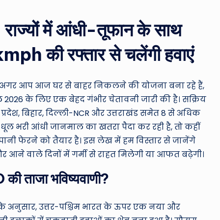
ro
u
ाज्यों में आंधी-तूफान के साथ
n
mph की रफ्तार से चलेंगी हवाएं
d
T
 अगर आप आज घर से बाहर निकलने की योजना बना रहे हैं,
ैल 2026 के लिए एक बेहद गंभीर चेतावनी जारी की है।
सक्रिय
h
 प्रदेश, बिहार, दिल्ली-NCR और उत्तराखंड समेत 8 से अधिक
e
ं धूल भरी आंधी जानमाल का खतरा पैदा कर रही है, तो कहीं
फेरने को तैयार है। इस लेख में हम विस्तार से जानेंगे
W
 आने वाले दिनों में गर्मी से राहत मिलेगी या आफत बढ़ेगी।
o
MD की ताजा भविष्यवाणी?
rl
d
के अनुसार, उत्तर-पश्चिम भारत के ऊपर एक नया और