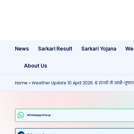
Skip
to
content
News
Sarkari Result
Sarkari Yojana
We
About Us
Home
»
Weather Update 10 April 2026: 8 राज्यों में आंधी-तूफ
WhatsApp Group