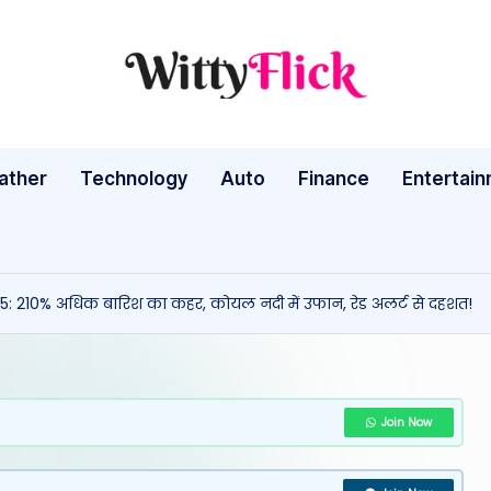
W
WittyFlick:
Latest
it
Weather,
ather
Technology
Auto
ty
Finance
Entertai
Tech
&
Fl
Movie
ic
News
25: 210% अधिक बारिश का कहर, कोयल नदी में उफान, रेड अलर्ट से दहशत!
Around
k:
The
L
World
a
Join Now
te