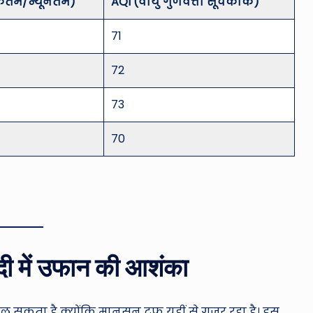
कतम/न्यूनतम)
AQI (वायु गुणवत्ता सूचकांक)
71
72
73
70
नदी में उफान की आशंका
 सकता है क्योंकि मानसून ट्रफ यहीं से गुजर रहा है। इस