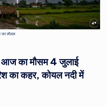
&
M
o
ड का मौसम
vi
e
N
में आज का मौसम 4 जुलाई
e
का कहर, कोयल नदी में
w
s
A