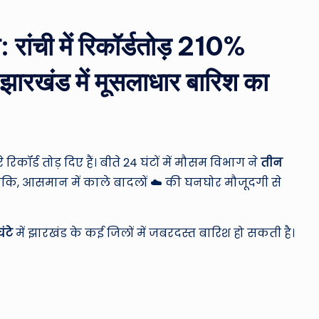
ro
u
ंची में रिकॉर्डतोड़ 210%
n
, झारखंड में मूसलाधार बारिश का
d
T
h
रिकॉर्ड तोड़ दिए हैं। बीते 24 घंटों में मौसम विभाग ने
तीन
e
ांकि, आसमान में काले बादलों ☁️ की घनघोर मौजूदगी से
W
ंटे
में झारखंड के कई जिलों में जबरदस्त बारिश हो सकती है।
o
rl
d