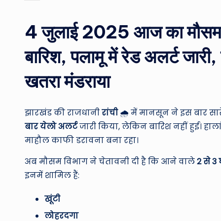
by
4 जुलाई 2025 आज का मौसम: रा
बारिश, पलामू में रेड अलर्ट जारी
खतरा मंडराया
झारखंड की राजधानी
रांची
🌧️ में मानसून ने इस बार सारे 
बार येलो अलर्ट
जारी किया, लेकिन बारिश नहीं हुई। हाल
माहौल काफी डरावना बना रहा।
अब मौसम विभाग ने चेतावनी दी है कि आने वाले
2 से 3 घ
इनमें शामिल हैं:
खूंटी
लोहरदगा