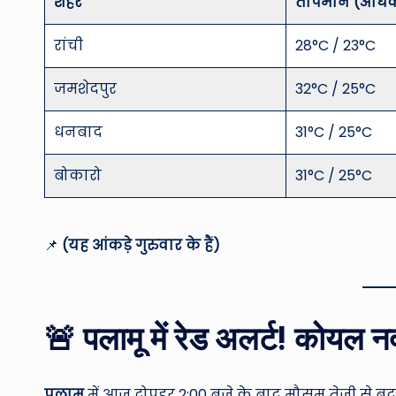
शहर
तापमान (अधि
रांची
28°C / 23°C
जमशेदपुर
32°C / 25°C
धनबाद
31°C / 25°C
बोकारो
31°C / 25°C
📌
(यह आंकड़े गुरुवार के हैं)
🚨 पलामू में रेड अलर्ट! कोयल 
पलामू
में आज दोपहर 2:00 बजे के बाद मौसम तेजी से बदल