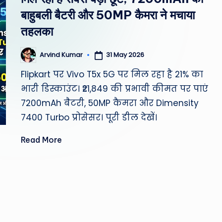
st
बाहुबली बैटरी और 50MP कैमरा ने मचाया
W
तहलका
e
31 May 2026
Arvind Kumar
Posted
by
a
Flipkart पर Vivo T5x 5G पर मिल रहा है 21% का
भारी डिस्काउंट। ₹21,849 की प्रभावी कीमत पर पाएं
th
7200mAh बैटरी, 50MP कैमरा और Dimensity
er
7400 Turbo प्रोसेसर। पूरी डील देखें।
,
Read More
T
e
c
h