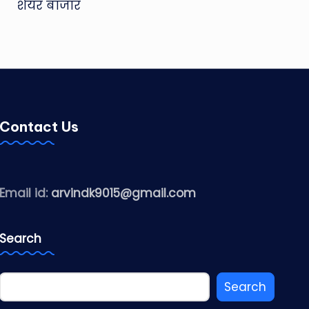
शेयर बाजार
Contact Us
Email id:
arvindk9015@gmail.com
Search
Search