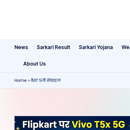
Skip
to
content
News
Sarkari Result
Sarkari Yojana
We
About Us
Home
»
बेस्ट 5जी मोबाइल