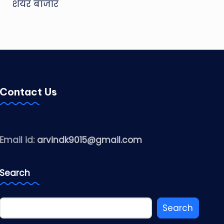
शेयर बाजार
Contact Us
Email id:
arvindk9015@gmail.com
Search
Search