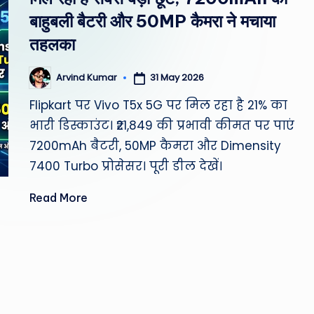
st
बाहुबली बैटरी और 50MP कैमरा ने मचाया
W
तहलका
e
31 May 2026
Arvind Kumar
Posted
by
a
Flipkart पर Vivo T5x 5G पर मिल रहा है 21% का
भारी डिस्काउंट। ₹21,849 की प्रभावी कीमत पर पाएं
th
7200mAh बैटरी, 50MP कैमरा और Dimensity
er
7400 Turbo प्रोसेसर। पूरी डील देखें।
,
Read More
T
e
c
h