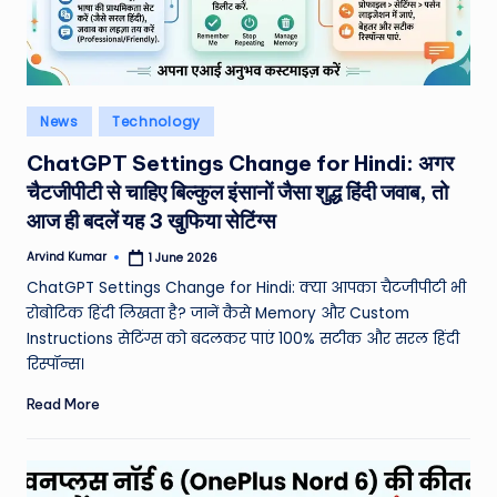
e
N
e
Posted
News
Technology
w
in
ChatGPT Settings Change for Hindi: अगर
s
चैटजीपीटी से चाहिए बिल्कुल इंसानों जैसा शुद्ध हिंदी जवाब, तो
A
आज ही बदलें यह 3 खुफिया सेटिंग्स
ro
Arvind Kumar
1 June 2026
Posted
by
u
ChatGPT Settings Change for Hindi: क्या आपका चैटजीपीटी भी
रोबोटिक हिंदी लिखता है? जानें कैसे Memory और Custom
n
Instructions सेटिंग्स को बदलकर पाएं 100% सटीक और सरल हिंदी
d
रिस्पॉन्स।
T
Read More
h
e