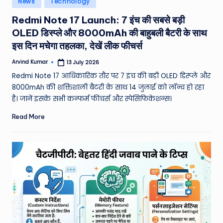
News
Technology
e
in
Redmi Note 17 Launch: 7 इंच की सबसे बड़ी
a
OLED डिस्प्ले और 8000mAh की बाहुबली बैटरी के साथ
t
इस दिन मचेगा तहलका, देखें लीक फीचर्स
h
Arvind Kumar
13 July 2026
Posted
er
by
Redmi Note 17 आधिकारिक तौर पर 7 इंच की बड़ी OLED डिस्प्ले और
,
8000mAh की शक्तिशाली बैटरी के साथ 14 जुलाई को लॉन्च हो रहा
है। जानें इसके सभी कन्फर्म फीचर्स और स्पेसिफिकेशन्स।
T
Read More
e
c
h
&
M
o
vi