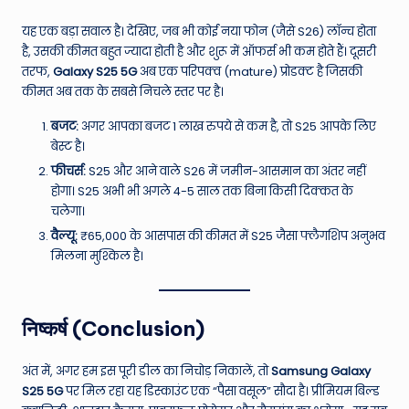
यह एक बड़ा सवाल है। देखिए, जब भी कोई नया फोन (जैसे S26) लॉन्च होता
है, उसकी कीमत बहुत ज्यादा होती है और शुरू में ऑफर्स भी कम होते हैं। दूसरी
तरफ,
Galaxy S25 5G
अब एक परिपक्व (mature) प्रोडक्ट है जिसकी
कीमत अब तक के सबसे निचले स्तर पर है।
बजट:
अगर आपका बजट 1 लाख रुपये से कम है, तो S25 आपके लिए
बेस्ट है।
फीचर्स:
S25 और आने वाले S26 में जमीन-आसमान का अंतर नहीं
होगा। S25 अभी भी अगले 4-5 साल तक बिना किसी दिक्कत के
चलेगा।
वैल्यू:
₹65,000 के आसपास की कीमत में S25 जैसा फ्लैगशिप अनुभव
मिलना मुश्किल है।
निष्कर्ष (Conclusion)
अंत में, अगर हम इस पूरी डील का निचोड़ निकालें, तो
Samsung Galaxy
S25 5G
पर मिल रहा यह डिस्काउंट एक “पैसा वसूल” सौदा है। प्रीमियम बिल्ड