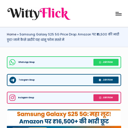
Skip
W
WittyFlick:
to
Latest
content
it
Weather,
Home
»
Samsung Galaxy S25 5G Price Drop: Amazon पर ₹16,500 की भारी
ty
Tech
छूट! जानें कैसे खरीदें यह धांसू फोन सस्ते में
&
Fl
Movie
ic
News
WhatsApp Group
Join Now
k:
Around
The
L
World
Telegram Group
Join Now
a
t
Instagram Group
Join Now
e
st
W