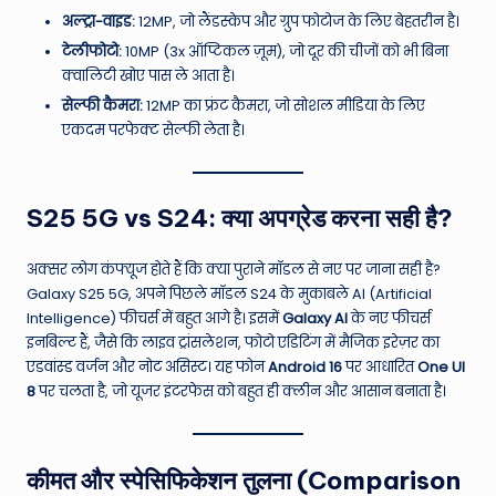
अल्ट्रा-वाइड:
12MP, जो लैंडस्केप और ग्रुप फोटोज के लिए बेहतरीन है।
टेलीफोटो:
10MP (3x ऑप्टिकल ज़ूम), जो दूर की चीजों को भी बिना
क्वालिटी खोए पास ले आता है।
सेल्फी कैमरा:
12MP का फ्रंट कैमरा, जो सोशल मीडिया के लिए
एकदम परफेक्ट सेल्फी लेता है।
S25 5G vs S24: क्या अपग्रेड करना सही है?
अक्सर लोग कंफ्यूज होते हैं कि क्या पुराने मॉडल से नए पर जाना सही है?
Galaxy S25 5G, अपने पिछले मॉडल S24 के मुकाबले AI (Artificial
Intelligence) फीचर्स में बहुत आगे है। इसमें
Galaxy AI
के नए फीचर्स
इनबिल्ट हैं, जैसे कि लाइव ट्रांसलेशन, फोटो एडिटिंग में मैजिक इरेज़र का
एडवांस्ड वर्जन और नोट असिस्ट। यह फोन
Android 16
पर आधारित
One UI
8
पर चलता है, जो यूजर इंटरफेस को बहुत ही क्लीन और आसान बनाता है।
कीमत और स्पेसिफिकेशन तुलना (Comparison