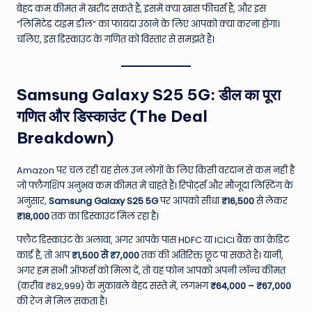
W
बेहद कम कीमत में खरीद सकते हैं, इसमें क्या खास फीचर्स हैं, और इस
o
“लिमिटेड टाइम डील” का फायदा उठाने के लिए आपको क्या करना होगा।
चलिए, इस डिस्काउंट के गणित को विस्तार से समझते हैं।
rl
d
Samsung Galaxy S25 5G: डील का पूरा
गणित और डिस्काउंट (The Deal
Breakdown)
Amazon पर चल रही यह सेल उन लोगों के लिए किसी वरदान से कम नहीं है
जो फ्लैगशिप अनुभव कम कीमत में चाहते हैं। रिपोर्ट्स और मौजूदा लिस्टिंग के
अनुसार,
Samsung Galaxy S25 5G
पर आपको सीधा
₹16,500
से लेकर
₹18,000
तक का डिस्काउंट मिल रहा है।
फ्लैट डिस्काउंट के अलावा, अगर आपके पास HDFC या ICICI बैंक का क्रेडिट
कार्ड है, तो आप
₹1,500 से ₹7,000
तक की अतिरिक्त छूट पा सकते हैं। यानी,
अगर हम सभी ऑफर्स को मिला दें, तो यह फोन आपको अपनी लॉन्च कीमत
(करीब ₹82,999) के मुकाबले बेहद सस्ते में, लगभग
₹64,000 – ₹67,000
की रेंज में मिल सकता है।