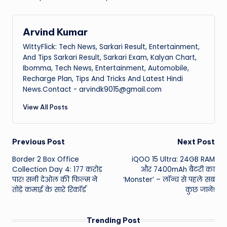
Arvind Kumar
WittyFlick: Tech News, Sarkari Result, Entertainment,
And Tips Sarkari Result, Sarkari Exam, Kalyan Chart,
Ibomma, Tech News, Entertainment, Automobile,
Recharge Plan, Tips And Tricks And Latest Hindi
News.Contact - arvindk9015@gmail.com
View All Posts
Post
Previous Post
Next Post
Border 2 Box Office
iQOO 15 Ultra: 24GB RAM
navigation
Collection Day 4: 177 करोड़
और 7400mAh बैटरी का
पार! सनी देओल की फिल्म ने
‘Monster’ – लॉन्च से पहले सब
तोड़े कमाई के सारे रिकॉर्ड
कुछ जानें!
Trending Post