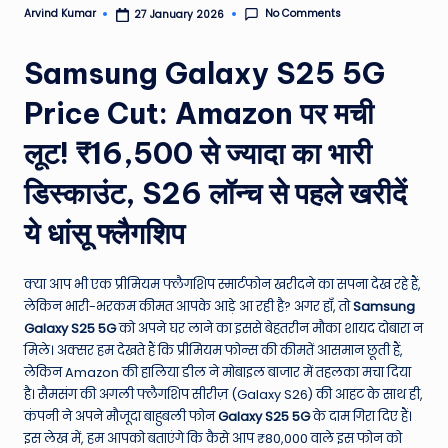
No Comments
Arvind Kumar
27 January 2026
e
Posted
by
N
Samsung Galaxy S25 5G
e
Price Cut: Amazon पर मची
w
लूट! ₹16,500 से ज्यादा का भारी
s
A
डिस्काउंट, S26 लॉन्च से पहले खरीदें
ro
ये धांसू फ्लैगशिप
u
n
क्या आप भी एक प्रीमियम फ्लैगशिप स्मार्टफोन खरीदने का सपना देख रहे हैं,
लेकिन भारी-भरकम कीमत आपके आड़े आ रही है? अगर हाँ, तो
Samsung
d
Galaxy S25 5G
को अपने घर लाने का इससे बेहतरीन मौका शायद दोबारा न
T
मिले। अक्सर हम देखते हैं कि प्रीमियम फोन्स की कीमतें आसमान छूती हैं,
लेकिन Amazon की हालिया डील ने मोबाइल बाजार में तहलका मचा दिया
h
है। सैमसंग की अगली फ्लैगशिप सीरीज़ (Galaxy S26) की आहट के साथ ही,
e
कंपनी ने अपने मौजूदा बाहुबली फोन
Galaxy S25 5G
के दाम गिरा दिए हैं।
इस लेख में, हम आपको बताएंगे कि कैसे आप ₹80,000 वाले इस फोन को