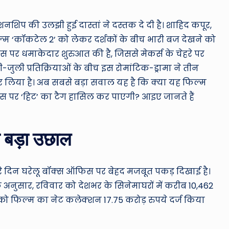
ro
u
शनशिप की उलझी हुई दास्तां ने दस्तक दे दी है। शाहिद कपूर,
म ‘कॉकटेल 2’ को लेकर दर्शकों के बीच भारी बज देखने को
n
स पर धमाकेदार शुरुआत की है, जिससे मेकर्स के चेहरे पर
d
जुली प्रतिक्रियाओं के बीच इस रोमांटिक-ड्रामा ने तीन
कर लिया है। अब सबसे बड़ा सवाल यह है कि क्या यह फिल्म
T
र ‘हिट’ का टैग हासिल कर पाएगी? आइए जानते हैं
h
e
 बड़ा उछाल
W
o
े दिन घरेलू बॉक्स ऑफिस पर बेहद मजबूत पकड़ दिखाई है।
 के अनुसार, रविवार को देशभर के सिनेमाघरों में करीब 10,462
rl
को फिल्म का नेट कलेक्शन 17.75 करोड़ रुपये दर्ज किया
d