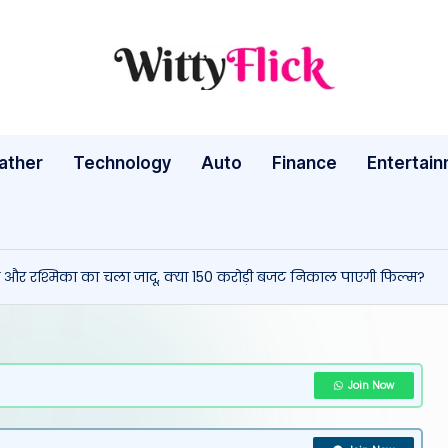
W
WittyFlick:
Latest
it
Weather,
ather
Technology
Auto
ty
Finance
Entertai
Tech
&
Fl
Movie
ic
News
 और रश्मिका का चला जादू, क्या 150 करोड़ी बजट निकाल पाएगी फिल्म?
Around
k:
The
L
World
a
Join Now
te