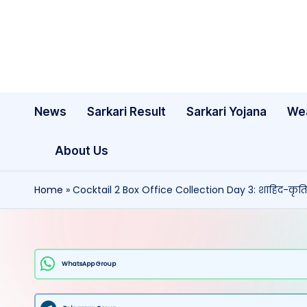
Skip
to
content
News
Sarkari Result
Sarkari Yojana
We
About Us
Home
»
Cocktail 2 Box Office Collection Day 3: शाहिद-कृति
WhatsApp Group