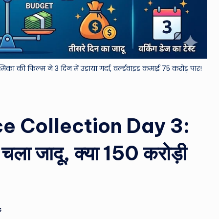
&
M
o
 की फिल्म ने 3 दिन में उड़ाया गर्दा, वर्ल्डवाइड कमाई 75 करोड़ पार!
vi
e
N
ce Collection Day 3:
e
चला जादू, क्या 150 करोड़ी
w
s
A
s