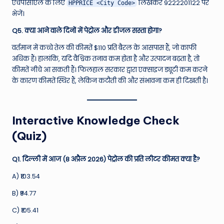
एचपीसीएल के लिए
लिखकर 9222201122 पर
HPPRICE <City Code>
भेजें।
Q5. क्या आने वाले दिनों में पेट्रोल और डीजल सस्ता होगा?
वर्तमान में कच्चे तेल की कीमतें $110 प्रति बैरल के आसपास हैं, जो काफी
अधिक हैं। हालांकि, यदि वैश्विक तनाव कम होता है और उत्पादन बढ़ता है, तो
कीमतें नीचे आ सकती हैं। फिलहाल सरकार द्वारा एक्साइज ड्यूटी कम करने
के कारण कीमतें स्थिर हैं, लेकिन कटौती की और संभावना कम ही दिखती है।
Interactive Knowledge Check
(Quiz)
Q1. दिल्ली में आज (8 अप्रैल 2026) पेट्रोल की प्रति लीटर कीमत क्या है?
A) ₹103.54
B) ₹94.77
C) ₹105.41