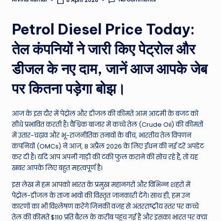
8 April 2026
Posted
by
e
Petrol Diesel Price Today:
N
e
तेल कंपनियों ने जारी किए पेट्रोल और
w
डीजल के नए दाम, जानें आज आपके जेब
s
पर कितना पड़ेगा बोझ।
A
ro
आज के इस दौर में पेट्रोल और डीजल की कीमतें आम आदमी के बजट को
u
सीधे प्रभावित करती हैं। वैश्विक बाजार में कच्चे तेल (Crude Oil) की कीमतों
में उतार-चढ़ाव और भू-राजनीतिक तनावों के बीच, भारतीय तेल विपणन
n
कंपनियों (OMCs) ने आज, 8 अप्रैल 2026 के लिए ईंधन की नई दरें अपडेट
d
कर दी हैं। यदि आप अपनी गाड़ी की टंकी फुल कराने की सोच रहे हैं, तो यह
खबर आपके लिए बहुत महत्वपूर्ण है।
T
इस लेख में हम आपको भारत के प्रमुख महानगरों और विभिन्न शहरों में
h
पेट्रोल-डीजल के ताजा भावों की विस्तृत जानकारी देंगे। साथ ही, हम उन
e
कारणों का भी विश्लेषण करेंगे जिनकी वजह से अंतरराष्ट्रीय स्तर पर कच्चे
तेल की कीमतें $110 प्रति बैरल के करीब पहुंच गई हैं और इसका भारत पर क्या