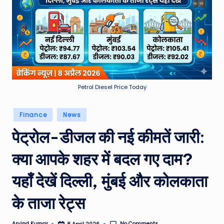
e
a
t
h
er
,
Petrol Diesel Price Today
T
Posted
Finance
News
e
in
पेट्रोल-डीजल की नई कीमतें जारी:
c
h
क्या आपके शहर में बदल गए दाम?
&
यहाँ देखें दिल्ली, मुंबई और कोलकाता
M
के ताजा रेट्स
o
vi
No Comments
Arvind Kumar