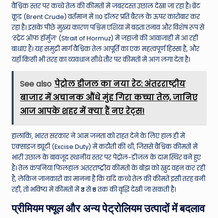
वैश्विक स्तर पर कच्चे तेल की कीमतों में जबरदस्त उछाल देखा जा रहा है। ब्रेंट
क्रूड (Brent Crude) वर्तमान में 110 डॉलर प्रति बैरल के ऊपर कारोबार कर
रहा है। इसके पीछे मुख्य कारण पश्चिम एशिया में बढ़ता तनाव और विशेष रूप से
‘स्ट्रेट ऑफ हॉर्मुज’ (Strait of Hormuz) में जहाजों की आवाजाही में आ रही
बाधाएं हैं। यह समुद्री मार्ग वैश्विक तेल आपूर्ति का एक महत्वपूर्ण हिस्सा है, और
यहाँ किसी भी तरह का व्यवधान सीधे तौर पर कीमतों में आग लगा देता है।
See also
पेट्रोल डीजल का नया रेट: अंतरराष्ट्रीय
बाजार में अचानक औंधे मुंह गिरा कच्चा तेल, जानिए
आज आपके शहर में क्या हैं नए रेट्स!
हालांकि, भारत सरकार ने आम जनता को राहत देने के लिए हाल ही में
एक्साइज ड्यूटी (Excise Duty) में कटौती की थी, जिससे वैश्विक कीमतों में
भारी उछाल के बावजूद स्थानीय स्तर पर पेट्रोल-डीजल के दाम स्थिर बने हुए
हैं। तेल कंपनियां फिलहाल अंतरराष्ट्रीय कीमतों के बोझ को खुद वहन कर रही
हैं, लेकिन जानकारों का मानना है कि यदि कच्चे तेल की कीमतें इसी तरह बनी
रहीं, तो भविष्य में कीमतों में ₹3 से ₹5 तक की वृद्धि देखी जा सकती है।
प्रीमियम फ्यूल और अन्य पेट्रोलियम उत्पादों में बदलाव