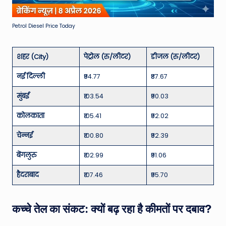
Petrol Diesel Price Today
शहर (City)
पेट्रोल (रु/लीटर)
डीजल (रु/लीटर)
नई दिल्ली
₹94.77
₹87.67
मुंबई
₹103.54
₹90.03
कोलकाता
₹105.41
₹92.02
चेन्नई
₹100.80
₹92.39
बेंगलुरु
₹102.99
₹91.06
हैदराबाद
₹107.46
₹95.70
कच्चे तेल का संकट: क्यों बढ़ रहा है कीमतों पर दबाव?