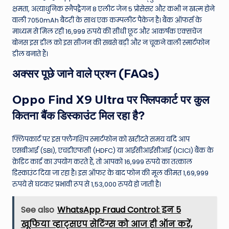
क्षमता, अत्याधुनिक स्नैपड्रैगन 8 एलीट जेन 5 प्रोसेसर और कभी न खत्म होने
वाली 7050mAh बैटरी के साथ एक कम्पलीट पैकेज है। बैंक ऑफर्स के
माध्यम से मिल रही 16,999 रुपये की सीधी छूट और आकर्षक एक्सचेंज
बोनस इस डील को इस सीजन की सबसे बड़ी और न चूकने वाली स्मार्टफोन
डील बनाते हैं।
अक्सर पूछे जाने वाले प्रश्न (FAQs)
Oppo Find X9 Ultra पर फ्लिपकार्ट पर कुल
कितना बैंक डिस्काउंट मिल रहा है?
फ्लिपकार्ट पर इस फ्लैगशिप स्मार्टफोन को खरीदते समय यदि आप
एसबीआई (SBI), एचडीएफसी (HDFC) या आईसीआईसीआई (ICICI) बैंक के
क्रेडिट कार्ड का उपयोग करते हैं, तो आपको 16,999 रुपये का तत्काल
डिस्काउंट दिया जा रहा है। इस ऑफर के बाद फोन की मूल कीमत 1,69,999
रुपये से घटकर प्रभावी रूप से 1,53,000 रुपये हो जाती है।
See also
WhatsApp Fraud Control: इन 5
खूफिया व्हाट्सएप सेटिंग्स को आज ही ऑन करें,