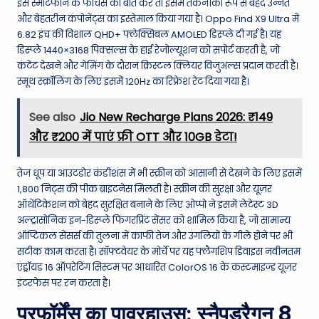
इस स्मार्टफोन के फीचर्स की बात करें तो इसमें तकनीकी रूप से बेहद उन्नत
और बेहतरीन कंपोनेंट्स का इस्तेमाल किया गया है। Oppo Find X9 Ultra में
6.82 इंच की विशाल QHD+ फ्लेक्सिबल AMOLED डिस्प्ले दी गई है। यह
डिस्प्ले 1440×3168 पिक्सल्स के हाई रेजोल्यूशन को सपोर्ट करती है, जो
कंटेंट देखने और गेमिंग के दौरान क्रिस्टल क्लियर विजुअल्स प्रदान करती है।
स्मूथ स्क्रॉलिंग के लिए इसमें 120Hz का रिफ्रेश रेट दिया गया है।
See also
Jio New Recharge Plans 2026: ₹149
और ₹200 में पाएं फ्री OTT और 10GB डेटा!
तेज धूप या आउटडोर कंडीशंस में भी स्क्रीन को आसानी से देखने के लिए इसमें
1,800 निट्स की पीक ब्राइटनेस मिलती है। स्क्रीन की सुरक्षा और यूज़र
ऑथेंटिकेशन को बेहद सुरक्षित बनाने के लिए ओप्पो ने इसमें लेटेस्ट 3D
अल्ट्रासोनिक इन-डिस्प्ले फिंगरप्रिंट सेंसर को शामिल किया है, जो सामान्य
ऑप्टिकल सेंसर्स की तुलना में काफी तेज और उंगलियों के गीले होने पर भी
सटीक काम करता है। सॉफ्टवेयर के मोर्चे पर यह फ्लैगशिप डिवाइस नवीनतम
एंड्रॉयड 16 ऑपरेटिंग सिस्टम पर आधारित ColorOS 16 के कस्टमाइज्ड यूज़र
इंटरफेस पर रन करता है।
परफॉर्मेंस का पावरहाउस: स्नैपड्रैगन 8