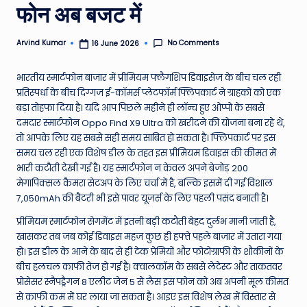
फोन अब बजट में
e
N
No Comments
Arvind Kumar
16 June 2026
Posted
by
e
भारतीय स्मार्टफोन बाजार में प्रीमियम फ्लैगशिप डिवाइसेज के बीच चल रही
w
प्रतिस्पर्धा के बीच दिग्गज ई-कॉमर्स प्लेटफॉर्म फ्लिपकार्ट ने ग्राहकों को एक
s
बड़ा तोहफा दिया है। यदि आप पिछले महीने ही लॉन्च हुए ओप्पो के सबसे
दमदार स्मार्टफोन Oppo Find X9 Ultra को खरीदने की योजना बना रहे थे,
A
तो आपके लिए यह सबसे सही समय साबित हो सकता है। फ्लिपकार्ट पर इस
ro
समय चल रही एक विशेष डील के तहत इस प्रीमियम डिवाइस की कीमत में
भारी कटौती देखी गई है। यह स्मार्टफोन न केवल अपने बेजोड़ 200
u
मेगापिक्सल कैमरा सेटअप के लिए चर्चा में है, बल्कि इसमें दी गई विशाल
n
7,050mAh की बैटरी भी इसे पावर यूज़र्स के लिए पहली पसंद बनाती है।
d
प्रीमियम स्मार्टफोन सेगमेंट में इतनी बड़ी कटौती बेहद दुर्लभ मानी जाती है,
खासकर तब जब कोई डिवाइस महज कुछ ही हफ्ते पहले बाजार में उतारा गया
T
हो। इस डील के आने के बाद से ही टेक प्रेमियों और फोटोग्राफी के शौकीनों के
h
बीच हलचल काफी तेज हो गई है। क्वालकॉम के सबसे लेटेस्ट और ताकतवर
प्रोसेसर स्नैपड्रैगन 8 एलीट जेन 5 से लैस इस फोन को अब अपनी मूल कीमत
e
से काफी कम में घर लाया जा सकता है। आइए इस विशेष लेख में विस्तार से