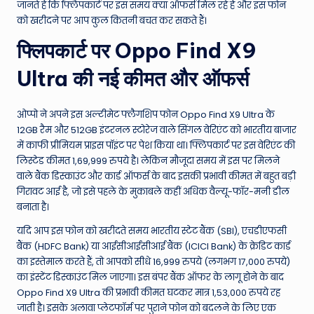
W
जानते हैं कि फ्लिपकार्ट पर इस समय क्या ऑफर्स मिल रहे हैं और इस फोन
को खरीदने पर आप कुल कितनी बचत कर सकते हैं।
o
फ्लिपकार्ट पर Oppo Find X9
rl
d
Ultra की नई कीमत और ऑफर्स
ओप्पो ने अपने इस अल्टीमेट फ्लैगशिप फोन Oppo Find X9 Ultra के
12GB रैम और 512GB इंटरनल स्टोरेज वाले सिंगल वेरिएंट को भारतीय बाजार
में काफी प्रीमियम प्राइस पॉइंट पर पेश किया था। फ्लिपकार्ट पर इस वेरिएंट की
लिस्टेड कीमत 1,69,999 रुपये है। लेकिन मौजूदा समय में इस पर मिलने
वाले बैंक डिस्काउंट और कार्ड ऑफर्स के बाद इसकी प्रभावी कीमत में बहुत बड़ी
गिरावट आई है, जो इसे पहले के मुकाबले कहीं अधिक वैल्यू-फॉर-मनी डील
बनाता है।
यदि आप इस फोन को खरीदते समय भारतीय स्टेट बैंक (SBI), एचडीएफसी
बैंक (HDFC Bank) या आईसीआईसीआई बैंक (ICICI Bank) के क्रेडिट कार्ड
का इस्तेमाल करते हैं, तो आपको सीधे 16,999 रुपये (लगभग 17,000 रुपये)
का इंस्टेंट डिस्काउंट मिल जाएगा। इस बंपर बैंक ऑफर के लागू होने के बाद
Oppo Find X9 Ultra की प्रभावी कीमत घटकर मात्र 1,53,000 रुपये रह
जाती है। इसके अलावा प्लेटफॉर्म पर पुराने फोन को बदलने के लिए एक