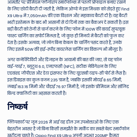
आमतौर पर प्रीमियम फ्लैगशिप स्मार्टफोन्स में पतली प्रोफाइल बनाए रखने
के लिए छोटी बैटरी दी जाती है, लेकिन ओप्पो ने इस मिथक को तोड़ते हुए Find
X9 Ultra में 7,050mAh की एक विशाल और महाकाय बैटरी दी है। यह बैटरी
भारी इस्तेमाल के बाद भी आसानी से दो दिनों तक का बैकअप दे सकती है। इस
बड़ी बैटरी को तेजी से चार्ज करने के लिए फोन में 100W की वायर्ड सुपरवूक
फास्ट चार्जिंग का सपोर्ट मिलता है, जो कुछ ही मिनटों में बैटरी को फुल कर
देता है। इसके अलावा, जो लोग बिना केबल के चार्जिंग पसंद करते हैं, उनके
लिए इसमें 50W की हाई-स्पीड वायरलेस चार्जिंग का विकल्प भी मौजूद है।
अगर कनेक्टिविटी और डिजाइन के आयामों की बात की जाए, तो यह फोन
वाई-फाई 7, ब्लूटूथ 6.0, एनएफसी (NFC), सटीक नेविगेशन के लिए
एडवांस्ड जीपीएस और डेटा ट्रांसफर के लिए यूएसबी टाइप-सी पोर्ट से लैस है।
इस डिवाइस का कुल वजन 235 ग्राम है, जबकि इसकी मोटाई 8.65 मिमी,
लंबाई 163.16 मिमी और चौड़ाई 76.97 मिमी है, जो इसके प्रीमियम और सॉलिड
बिल्ड क्वालिटी का अहसास कराती है।
निष्कर्ष
फ्लिपकार्ट पर जून 2026 में आई यह डील उन उपभोक्ताओं के लिए एक
बेहतरीन अवसर है जो बिना किसी समझौते के मार्केट का सबसे बेस्ट स्मार्टफोन
खरीदना चाहते हैं। Oppo Find X9 Ultra अपनी अद्भुत 200MP कैमरा