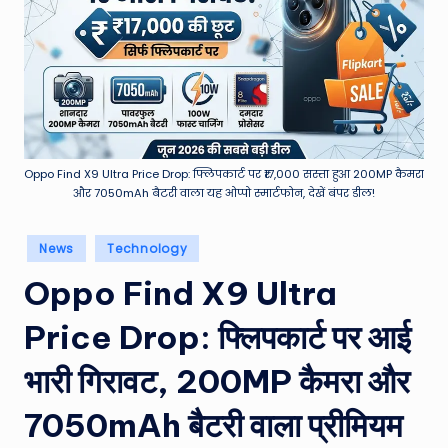
e
a
t
h
er
,
Oppo Find X9 Ultra Price Drop: फ्लिपकार्ट पर ₹17,000 सस्ता हुआ 200MP कैमरा
और 7050mAh बैटरी वाला यह ओप्पो स्मार्टफोन, देखें बंपर डील!
T
e
Posted
News
Technology
in
c
Oppo Find X9 Ultra
h
Price Drop: फ्लिपकार्ट पर आई
&
M
भारी गिरावट, 200MP कैमरा और
o
7050mAh बैटरी वाला प्रीमियम
vi