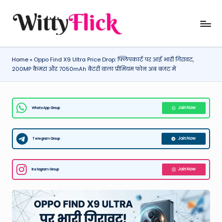
Skip
W
WittyFlick:
to
Latest
content
it
Weather,
Home
»
Oppo Find X9 Ultra Price Drop: फ्लिपकार्ट पर आई भारी गिरावट,
ty
Tech
200MP कैमरा और 7050mAh बैटरी वाला प्रीमियम फोन अब बजट में
&
Fl
Movie
ic
News
WhatsApp Group
Join Now
k:
Around
The
L
World
Telegram Group
Join Now
a
t
Instagram Group
Join Now
e
st
W