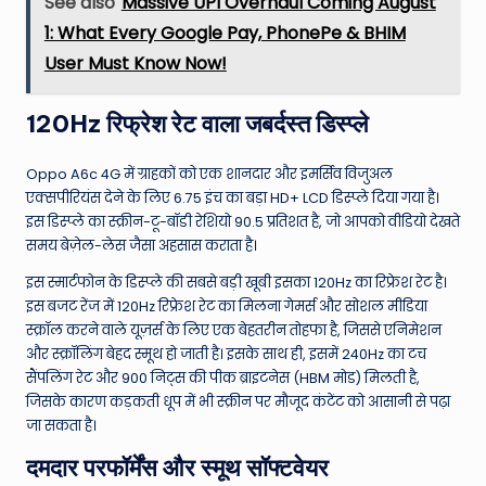
See also
Massive UPI Overhaul Coming August
1: What Every Google Pay, PhonePe & BHIM
User Must Know Now!
120Hz रिफ्रेश रेट वाला जबर्दस्त डिस्प्ले
Oppo A6c 4G में ग्राहकों को एक शानदार और इमर्सिव विजुअल
एक्सपीरियंस देने के लिए 6.75 इंच का बड़ा HD+ LCD डिस्प्ले दिया गया है।
इस डिस्प्ले का स्क्रीन-टू-बॉडी रेशियो 90.5 प्रतिशत है, जो आपको वीडियो देखते
समय बेज़ेल-लेस जैसा अहसास कराता है।
इस स्मार्टफोन के डिस्प्ले की सबसे बड़ी खूबी इसका 120Hz का रिफ्रेश रेट है।
इस बजट रेंज में 120Hz रिफ्रेश रेट का मिलना गेमर्स और सोशल मीडिया
स्क्रॉल करने वाले यूज़र्स के लिए एक बेहतरीन तोहफा है, जिससे एनिमेशन
और स्क्रॉलिंग बेहद स्मूथ हो जाती है। इसके साथ ही, इसमें 240Hz का टच
सैंपलिंग रेट और 900 निट्स की पीक ब्राइटनेस (HBM मोड) मिलती है,
जिसके कारण कड़कती धूप में भी स्क्रीन पर मौजूद कंटेंट को आसानी से पढ़ा
जा सकता है।
दमदार परफॉर्मेंस और स्मूथ सॉफ्टवेयर