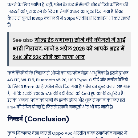
करने के लिए पर्याप्त है। वहीं, फोन के फ्रंट में सेल्फी और वीडियो कॉलिंग की
जरूरतों को पूरा करने के लिए 5 मेगापिक्सल का शूटर दिया गया है।
रियर
कैमरे से यूज़र्स 1080p क्वालिटी में 30fps पर वीडियो रिकॉर्डिंग भी कर सकते
हैं।
See also
गोल्ड रेट धमाका! सोने की कीमतों में आई
भारी गिरावट, जानें 8 अप्रैल 2026 को आपके शहर में
24K और 22K सोने का ताजा भाव
कनेक्टिविटी के लिहाज से ओप्पो का यह फोन बेहद आधुनिक है। इसमें डुअल
4G LTE, Wi-Fi 5, Bluetooth v5.20, USB Type-C पोर्ट और संगीत प्रेमियों
के लिए 3.5mm का हेडफोन जैक दिया गया है।
फोन का कुल वजन 215 ग्राम
है, जो कि इसकी 7000mAh की बड़ी बैटरी को देखते हुए काफी संतुलित है।
इसके अलावा, फोन को पानी के हल्के छींटों और धूल से बचाने के लिए इसे
IP64 की रेटिंग दी गई है, जिससे इसकी मजबूती और भी बढ़ जाती है।
निष्कर्ष (Conclusion)
कुल मिलाकर देखा जाए तो Oppo A6c भारतीय बजट स्मार्टफोन बाजार में