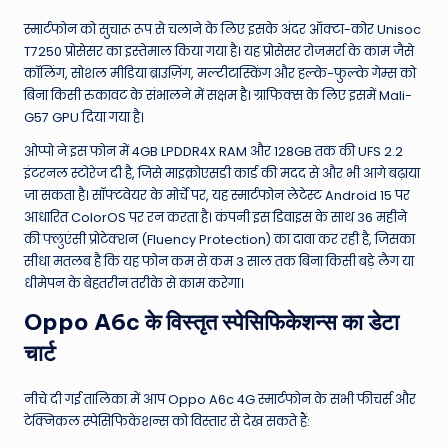
स्मार्टफोन को सुचारू रूप से चलाने के लिए इसके अंदर ऑक्टा-कोर Unisoc
T7250 प्रोसेसर का इस्तेमाल किया गया है।
यह प्रोसेसर रोजमर्रा के काम जैसे
कॉलिंग, सोशल मीडिया ब्राउज़िंग, मल्टीटास्किंग और हल्के-फुल्के गेम्स को
बिना किसी रुकावट के संभालने में सक्षम है। ग्राफिक्स के लिए इसमें Mali-
G57 GPU दिया गया है।
ओप्पो ने इस फोन में 4GB LPDDR4X RAM और 128GB तक की UFS 2.2
इंटरनल स्टोरेज दी है, जिसे माइक्रोएसडी कार्ड की मदद से और भी आगे बढ़ाया
जा सकता है।
सॉफ्टवेयर के मोर्चे पर, यह स्मार्टफोन लेटेस्ट Android 15 पर
आधारित ColorOS पर रन करता है।
कंपनी इस डिवाइस के साथ 36 महीने
की फ्लुएंसी प्रोटेक्शन (Fluency Protection) का दावा कर रही है, जिसका
सीधा मतलब है कि यह फोन कम से कम 3 साल तक बिना किसी बड़े लैग या
धीमेपन के बेहतरीन तरीके से काम करेगा।
Oppo A6c के विस्तृत स्पेसिफिकेशन्स का डेटा
चार्ट
नीचे दी गई तालिका में आप Oppo A6c 4G स्मार्टफोन के सभी फीचर्स और
टेक्निकल स्पेसिफिकेशन्स को विस्तार से देख सकते हैं: