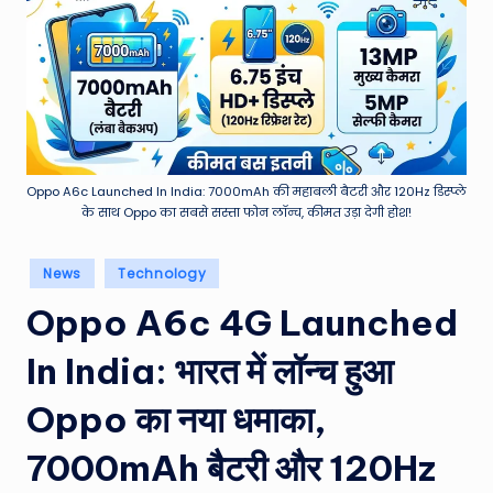
e
a
t
h
er
,
Oppo A6c Launched In India: 7000mAh की महाबली बैटरी और 120Hz डिस्प्ले
के साथ Oppo का सबसे सस्ता फोन लॉन्च, कीमत उड़ा देगी होश!
T
e
Posted
News
Technology
in
c
Oppo A6c 4G Launched
h
In India: भारत में लॉन्च हुआ
&
M
Oppo का नया धमाका,
o
7000mAh बैटरी और 120Hz
vi