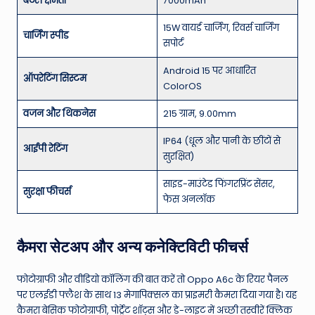
बैटरी क्षमता
7000mAh
15W वायर्ड चार्जिंग, रिवर्स चार्जिंग
चार्जिंग स्पीड
सपोर्ट
Android 15 पर आधारित
ऑपरेटिंग सिस्टम
ColorOS
वजन और थिकनेस
215 ग्राम, 9.00mm
IP64 (धूल और पानी के छींटों से
आईपी रेटिंग
सुरक्षित)
साइड-माउंटेड फिंगरप्रिंट सेंसर,
सुरक्षा फीचर्स
फेस अनलॉक
कैमरा सेटअप और अन्य कनेक्टिविटी फीचर्स
फोटोग्राफी और वीडियो कॉलिंग की बात करें तो Oppo A6c के रियर पैनल
पर एलईडी फ्लैश के साथ 13 मेगापिक्सल का प्राइमरी कैमरा दिया गया है।
यह
कैमरा बेसिक फोटोग्राफी, पोर्ट्रेट शॉट्स और डे-लाइट में अच्छी तस्वीरें क्लिक