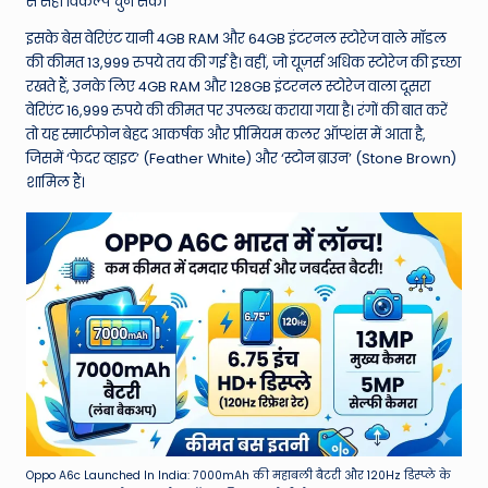
W
से सही विकल्प चुन सकें।
o
इसके बेस वेरिएंट यानी 4GB RAM और 64GB इंटरनल स्टोरेज वाले मॉडल
की कीमत 13,999 रुपये तय की गई है।
वहीं, जो यूज़र्स अधिक स्टोरेज की इच्छा
rl
रखते हैं, उनके लिए 4GB RAM और 128GB इंटरनल स्टोरेज वाला दूसरा
d
वेरिएंट 16,999 रुपये की कीमत पर उपलब्ध कराया गया है।
रंगों की बात करें
तो यह स्मार्टफोन बेहद आकर्षक और प्रीमियम कलर ऑप्शंस में आता है,
जिसमें ‘फेदर व्हाइट’ (Feather White) और ‘स्टोन ब्राउन’ (Stone Brown)
शामिल हैं।
Oppo A6c Launched In India: 7000mAh की महाबली बैटरी और 120Hz डिस्प्ले के