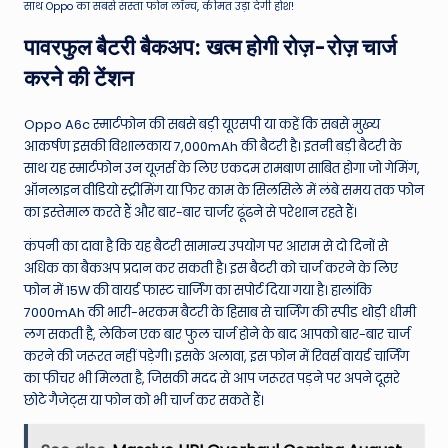
साथ Oppo का सबसे सस्ता फोन लॉन्च, कीमत उड़ा देगी होश!
पावरफुल बैटरी बैकअप: खत्म होगी रोज़-रोज़ चार्ज
करने की टेंशन
Oppo A6c स्मार्टफोन की सबसे बड़ी यूएसपी या कहें कि सबसे मुख्य
आकर्षण इसकी विशालकाय 7,000mAh की बैटरी है।
इतनी बड़ी बैटरी के
साथ यह स्मार्टफोन उन यूज़र्स के लिए एकदम रामबाण साबित होगा जो गेमिंग,
ऑनलाइन वीडियो स्ट्रीमिंग या फिर काम के सिलसिले में लंबे समय तक फोन
का इस्तेमाल करते हैं और बार-बार चार्जर ढूंढने से परेशान रहते हैं।
कंपनी का दावा है कि यह बैटरी सामान्य उपयोग पर आराम से दो दिनों से
अधिक का बैकअप प्रदान कर सकती है। इस बैटरी को चार्ज करने के लिए
फोन में 15W की वायर्ड फास्ट चार्जिंग का सपोर्ट दिया गया है।
हालांकि
7000mAh की भारी-भरकम बैटरी के हिसाब से चार्जिंग की स्पीड थोड़ी धीमी
लग सकती है, लेकिन एक बार फुल चार्ज होने के बाद आपको बार-बार चार्ज
करने की जरूरत नहीं पड़ेगी। इसके अलावा, इस फोन में रिवर्स वायर्ड चार्जिंग
का फीचर भी मिलता है, जिसकी मदद से आप जरूरत पड़ने पर अपने दूसरे
छोटे गैजेट्स या फोन को भी चार्ज कर सकते हैं।