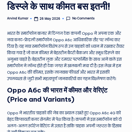
डिस्प्ले के साथ कीमत बस इतनी!
e
N
No Comments
Arvind Kumar
26 May 2026
Posted
by
e
भारत के स्मार्टफोन बाजार में दिग्गज टेक कंपनी Oppo ने अपना एक और
w
नया बजट-फ्रेंडली स्मार्टफोन Oppo A6c आधिकारिक तौर पर लॉन्च कर
s
दिया है।
यह नया स्मार्टफोन विशेष रूप से उन ग्राहकों को ध्यान में रखकर तैयार
किया गया है जो कम कीमत में बेहतरीन बैटरी बैकअप और स्मूथ डिस्प्ले का
A
अनुभव चाहते हैं। बेहतरीन लुक और दमदार परफॉर्मेंस के साथ आने वाले इस
ro
स्मार्टफोन ने लॉन्च होते ही टेक जगत में खलबली मचा दी है। इस लेख में हम
Oppo A6c की कीमत, इसके लाजवाब फीचर्स और भारत में इसकी
u
उपलब्धता से जुड़ी सभी महत्वपूर्ण जानकारियों का गहन विश्लेषण करेंगे।
n
Oppo A6c की भारत में कीमत और वेरिएंट
d
(Price and Variants)
T
h
Oppo ने भारतीय ग्राहकों की जेब का ख्याल रखते हुए Oppo A6c 4G को
बेहद किफायती बजट सेगमेंट में पेश किया है। कंपनी ने इस स्मार्टफोन को दो
e
अलग-अलग स्टोरेज वेरिएंट में उतारा है ताकि ग्राहक अपनी जरूरत के हिसाब