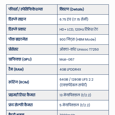
फीचर्स / स्पेसिफिकेशन्स
विवरण (Details)
डिस्प्ले साइज
6.75 इंच (17.15 सेमी)
डिस्प्ले प्रकार
HD+ LCD, 120Hz रिफ्रेश रेट
पीक ब्राइटनेस
900 निट्स (HBM Mode)
प्रोसेसर
ऑक्टा-कोर Unisoc T7250
ग्राफिक्स (GPU)
Mali-G57
रैम (RAM)
4GB LPDDR4X
64GB / 128GB UFS 2.2
स्टोरेज (ROM)
(एक्सपेंडेबल सपोर्ट)
प्राइमरी रियर कैमरा
13 मेगापिक्सल (f/2.2)
फ्रंट सेल्फी कैमरा
5 मेगापिक्सल (f/2.2)