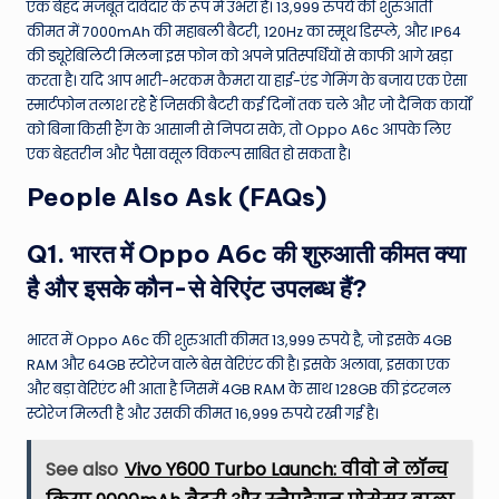
एक बेहद मजबूत दावेदार के रूप में उभरा है। 13,999 रुपये की शुरुआती
कीमत में 7000mAh की महाबली बैटरी, 120Hz का स्मूथ डिस्प्ले, और IP64
की ड्यूरेबिलिटी मिलना इस फोन को अपने प्रतिस्पर्धियों से काफी आगे खड़ा
करता है।
यदि आप भारी-भरकम कैमरा या हाई-एंड गेमिंग के बजाय एक ऐसा
स्मार्टफोन तलाश रहे हैं जिसकी बैटरी कई दिनों तक चले और जो दैनिक कार्यों
को बिना किसी हैंग के आसानी से निपटा सके, तो Oppo A6c आपके लिए
एक बेहतरीन और पैसा वसूल विकल्प साबित हो सकता है।
People Also Ask (FAQs)
Q1. भारत में Oppo A6c की शुरुआती कीमत क्या
है और इसके कौन-से वेरिएंट उपलब्ध हैं?
भारत में Oppo A6c की शुरुआती कीमत 13,999 रुपये है, जो इसके 4GB
RAM और 64GB स्टोरेज वाले बेस वेरिएंट की है।
इसके अलावा, इसका एक
और बड़ा वेरिएंट भी आता है जिसमें 4GB RAM के साथ 128GB की इंटरनल
स्टोरेज मिलती है और उसकी कीमत 16,999 रुपये रखी गई है।
See also
Vivo Y600 Turbo Launch: वीवो ने लॉन्च