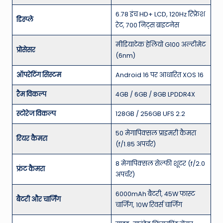
6.78 इंच HD+ LCD, 120Hz रिफ्रेश
डिस्प्ले
रेट, 700 निट्स ब्राइटनेस
मीडियाटेक हेलियो G100 अल्टीमेट
प्रोसेसर
(6nm)
ऑपरेटिंग सिस्टम
Android 16 पर आधारित XOS 16
रैम विकल्प
4GB / 6GB / 8GB LPDDR4X
स्टोरेज विकल्प
128GB / 256GB UFS 2.2
50 मेगापिक्सल प्राइमरी कैमरा
रियर कैमरा
(f/1.85 अपर्चर)
8 मेगापिक्सल सेल्फी शूटर (f/2.0
फ्रंट कैमरा
अपर्चर)
6000mAh बैटरी, 45W फास्ट
बैटरी और चार्जिंग
चार्जिंग, 10W रिवर्स चार्जिंग