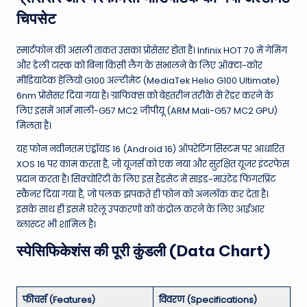
चिपसेट
स्मार्टफोन की असली ताकत उसका प्रोसेसर होता है। Infinix HOT 70 में गेमिंग
और डेली टास्क को बिना किसी लैग के संभालने के लिए ऑक्टा-कोर
मीडियाटेक हेलियो G100 अल्टीमेट (MediaTek Helio G100 Ultimate)
6nm प्रोसेसर दिया गया है। ग्राफिक्स को बेहतरीन तरीके से रेंडर करने के
लिए इसमें आर्म माली-G57 MC2 जीपीयू (ARM Mali-G57 MC2 GPU)
मिलता है।
यह फोन नवीनतम एंड्रॉयड 16 (Android 16) ऑपरेटिंग सिस्टम पर आधारित
XOS 16 पर काम करता है, जो यूजर्स को एक नया और सुरक्षित यूजर इंटरफेस
प्रदान करता है। सिक्योरिटी के लिए इस हैंडसेट में साइड-माउंटेड फिंगरप्रिंट
स्कैनर दिया गया है, जो पलक झपकते ही फोन को अनलॉक कर देता है।
इसके साथ ही इसमें घरेलू उपकरणों को कंट्रोल करने के लिए आईआर
ब्लास्टर भी शामिल है।
स्पेसिफिकेशंस की पूरी कुंडली (Data Chart)
फीचर्स (Features)
विवरण (Specifications)