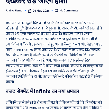
देखकर उड़ जाएंगे होश!
e
No Comments
Arvind Kumar
26 May 2026
Posted
N
by
e
क्या आप भी हर दूसरे दिन अपने स्मार्टफोन को चार्ज करने की झंझट से
परेशान हो चुके हैं? बार-बार चार्जर ढूंढना और सफर के दौरान बैटरी खत्म होने
w
का डर अब गुजरे जमाने की बात होने वाली है। मोबाइल निर्माता कंपनी
s
इन्फिनिक्स ने इस समस्या का परमानेंट इलाज ढूंढ निकाला है। कंपनी ने
स्मार्टफोन मार्केट में तहलका मचाते हुए अपना बिल्कुल नया और बेहद दमदार
A
फोन Infinix HOT 70 लॉन्च कर दिया है। यह फोन न सिर्फ एक विशालकाय
ro
बैटरी के साथ आता है, बल्कि इसमें फोटोग्राफी के शौकीनों के लिए एक
लाजवाब कैमरा भी दिया गया है। अगर आप बजट में एक ऑलराउंडर
u
स्मार्टफोन की तलाश कर रहे हैं, तो यह लेख आपके लिए बेहद महत्वपूर्ण साबित
n
होने वाला है। इस आर्टिकल में हम इस नए नवेले फोन की कीमत, इसके
लाजवाब स्पेसिफिकेशंस और हर एक छोटे-बड़े फीचर्स का गहराई से विश्लेषण
d
करेंगे।
T
बजट सेगमेंट में Infinix का नया धमाका
h
e
इन्फिनिक्स ने हमेशा से ही कम कीमत में प्रीमियम फीचर्स देने की परंपरा को
बनाए रखा है, और Infinix HOT 70 के साथ भी कंपनी ने कुछ ऐसा ही किया है।