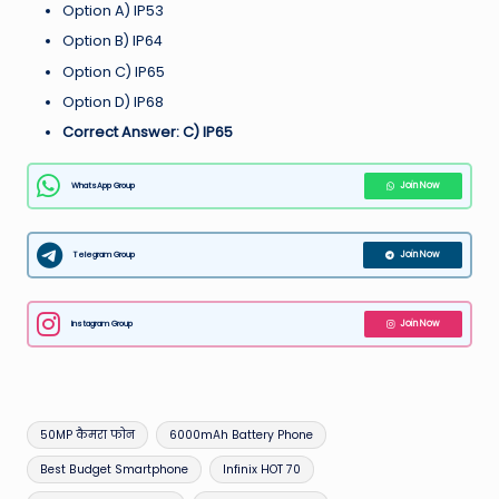
Option A) IP53
Option B) IP64
Option C) IP65
Option D) IP68
Correct Answer: C) IP65
WhatsApp Group
Join Now
Telegram Group
Join Now
Instagram Group
Join Now
Tags:
50MP कैमरा फोन
6000mAh Battery Phone
Best Budget Smartphone
Infinix HOT 70