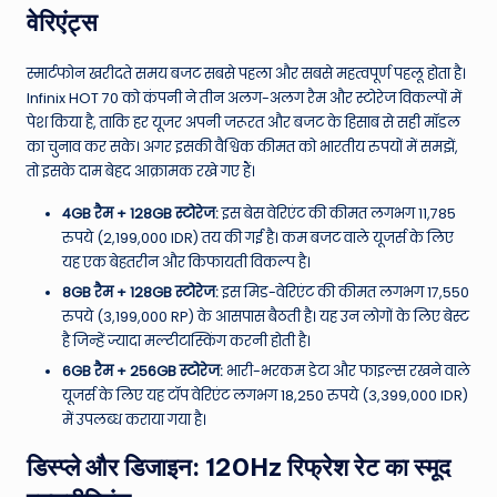
वेरिएंट्स
स्मार्टफोन खरीदते समय बजट सबसे पहला और सबसे महत्वपूर्ण पहलू होता है।
Infinix HOT 70 को कंपनी ने तीन अलग-अलग रैम और स्टोरेज विकल्पों में
पेश किया है, ताकि हर यूजर अपनी जरूरत और बजट के हिसाब से सही मॉडल
का चुनाव कर सके। अगर इसकी वैश्विक कीमत को भारतीय रुपयों में समझें,
तो इसके दाम बेहद आक्रामक रखे गए हैं।
4GB रैम + 128GB स्टोरेज:
इस बेस वेरिएंट की कीमत लगभग 11,785
रुपये (2,199,000 IDR) तय की गई है। कम बजट वाले यूजर्स के लिए
यह एक बेहतरीन और किफायती विकल्प है।
8GB रैम + 128GB स्टोरेज:
इस मिड-वेरिएंट की कीमत लगभग 17,550
रुपये (3,199,000 RP) के आसपास बैठती है। यह उन लोगों के लिए बेस्ट
है जिन्हें ज्यादा मल्टीटास्किंग करनी होती है।
6GB रैम + 256GB स्टोरेज:
भारी-भरकम डेटा और फाइल्स रखने वाले
यूजर्स के लिए यह टॉप वेरिएंट लगभग 18,250 रुपये (3,399,000 IDR)
में उपलब्ध कराया गया है।
डिस्प्ले और डिजाइन: 120Hz रिफ्रेश रेट का स्मूद