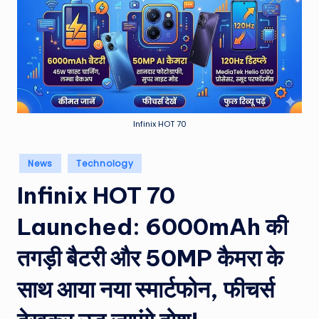
e
a
t
h
er
,
Infinix HOT 70
T
Posted
News
Technology
e
in
Infinix HOT 70
c
h
Launched: 6000mAh की
&
तगड़ी बैटरी और 50MP कैमरा के
M
साथ आया नया स्मार्टफोन, फीचर्स
o
vi