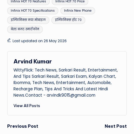
Infinix HOT 70 Features
Infinix HOT 70 Price
Infinix HOT 70 Specifications
Infinix New Phone
इन्फिनिक्स नया मोबाइल
इन्फिनिक्स हॉट 70
बेस्ट बजट स्मार्टफोन
Last updated on 26 May 2026
Arvind Kumar
WittyFlick: Tech News, Sarkari Result, Entertainment,
And Tips Sarkari Result, Sarkari Exam, Kalyan Chart,
Ibomma, Tech News, Entertainment, Automobile,
Recharge Plan, Tips And Tricks And Latest Hindi
News.Contact - arvindk9015@gmail.com
View All Posts
Post
Previous Post
Next Post