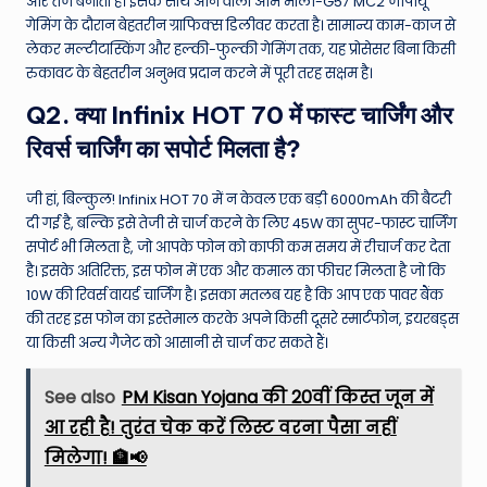
और तेज बनाता है। इसके साथ आने वाला आर्म माली-G57 MC2 जीपीयू
गेमिंग के दौरान बेहतरीन ग्राफिक्स डिलीवर करता है। सामान्य काम-काज से
लेकर मल्टीटास्किंग और हल्की-फुल्की गेमिंग तक, यह प्रोसेसर बिना किसी
रुकावट के बेहतरीन अनुभव प्रदान करने में पूरी तरह सक्षम है।
Q2. क्या Infinix HOT 70 में फास्ट चार्जिंग और
रिवर्स चार्जिंग का सपोर्ट मिलता है?
जी हां, बिल्कुल! Infinix HOT 70 में न केवल एक बड़ी 6000mAh की बैटरी
दी गई है, बल्कि इसे तेजी से चार्ज करने के लिए 45W का सुपर-फास्ट चार्जिंग
सपोर्ट भी मिलता है, जो आपके फोन को काफी कम समय में रीचार्ज कर देता
है। इसके अतिरिक्त, इस फोन में एक और कमाल का फीचर मिलता है जो कि
10W की रिवर्स वायर्ड चार्जिंग है। इसका मतलब यह है कि आप एक पावर बैंक
की तरह इस फोन का इस्तेमाल करके अपने किसी दूसरे स्मार्टफोन, इयरबड्स
या किसी अन्य गैजेट को आसानी से चार्ज कर सकते हैं।
See also
PM Kisan Yojana की 20वीं किस्त जून में
आ रही है! तुरंत चेक करें लिस्ट वरना पैसा नहीं
मिलेगा! 🏦📢