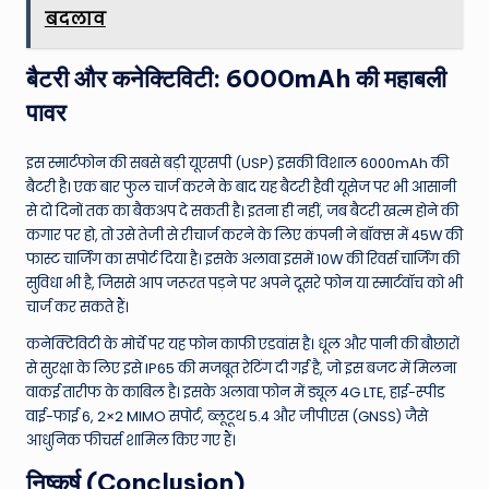
बदलाव
बैटरी और कनेक्टिविटी: 6000mAh की महाबली
पावर
इस स्मार्टफोन की सबसे बड़ी यूएसपी (USP) इसकी विशाल 6000mAh की
बैटरी है। एक बार फुल चार्ज करने के बाद यह बैटरी हैवी यूसेज पर भी आसानी
से दो दिनों तक का बैकअप दे सकती है। इतना ही नहीं, जब बैटरी खत्म होने की
कगार पर हो, तो उसे तेजी से रीचार्ज करने के लिए कंपनी ने बॉक्स में 45W की
फास्ट चार्जिंग का सपोर्ट दिया है। इसके अलावा इसमें 10W की रिवर्स चार्जिंग की
सुविधा भी है, जिससे आप जरूरत पड़ने पर अपने दूसरे फोन या स्मार्टवॉच को भी
चार्ज कर सकते हैं।
कनेक्टिविटी के मोर्चे पर यह फोन काफी एडवांस है। धूल और पानी की बौछारों
से सुरक्षा के लिए इसे IP65 की मजबूत रेटिंग दी गई है, जो इस बजट में मिलना
वाकई तारीफ के काबिल है। इसके अलावा फोन में ड्यूल 4G LTE, हाई-स्पीड
वाई-फाई 6, 2×2 MIMO सपोर्ट, ब्लूटूथ 5.4 और जीपीएस (GNSS) जैसे
आधुनिक फीचर्स शामिल किए गए हैं।
निष्कर्ष (Conclusion)