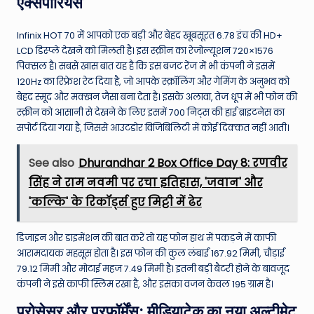
एक्सपीरियंस
Infinix HOT 70 में आपको एक बड़ी और बेहद खूबसूरत 6.78 इंच की HD+
LCD डिस्प्ले देखने को मिलती है। इस स्क्रीन का रेजोल्यूशन 720×1576
पिक्सल है। सबसे खास बात यह है कि इस बजट रेंज में भी कंपनी ने इसमें
120Hz का रिफ्रेश रेट दिया है, जो आपके स्क्रॉलिंग और गेमिंग के अनुभव को
बेहद स्मूद और मक्खन जैसा बना देता है। इसके अलावा, तेज धूप में भी फोन की
स्क्रीन को आसानी से देखने के लिए इसमें 700 निट्स की हाई ब्राइटनेस का
सपोर्ट दिया गया है, जिससे आउटडोर विजिबिलिटी में कोई दिक्कत नहीं आती।
See also
Dhurandhar 2 Box Office Day 8: रणवीर
सिंह ने राम नवमी पर रचा इतिहास, 'जवान' और
'कल्कि' के रिकॉर्ड्स हुए मिट्टी में ढेर
डिजाइन और डाइमेंशन की बात करें तो यह फोन हाथ में पकड़ने में काफी
आरामदायक महसूस होता है। इस फोन की कुल लंबाई 167.92 मिमी, चौड़ाई
79.12 मिमी और मोटाई महज 7.49 मिमी है। इतनी बड़ी बैटरी होने के बावजूद
कंपनी ने इसे काफी स्लिम रखा है, और इसका वजन केवल 195 ग्राम है।
प्रोसेसर और परफॉर्मेंस: मीडियाटेक का नया अल्टीमेट