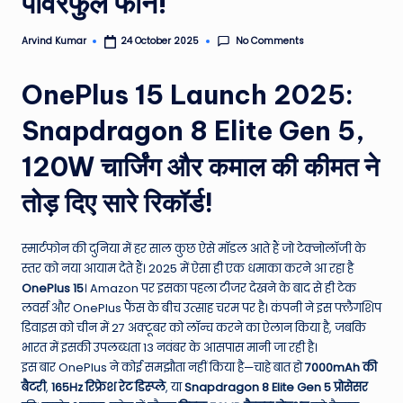
पावरफुल फोन!
e
No Comments
Arvind Kumar
24 October 2025
Posted
N
by
e
OnePlus 15 Launch 2025:
w
Snapdragon 8 Elite Gen 5,
s
120W चार्जिंग और कमाल की कीमत ने
A
तोड़ दिए सारे रिकॉर्ड!
ro
u
स्मार्टफोन की दुनिया में हर साल कुछ ऐसे मॉडल आते हैं जो टेक्नोलॉजी के
n
स्तर को नया आयाम देते हैं। 2025 में ऐसा ही एक धमाका करने आ रहा है
d
OnePlus 15
। Amazon पर इसका पहला टीजर देखने के बाद से ही टेक
लवर्स और OnePlus फैंस के बीच उत्साह चरम पर है। कंपनी ने इस फ्लैगशिप
T
डिवाइस को चीन में 27 अक्टूबर को लॉन्च करने का ऐलान किया है, जबकि
h
भारत में इसकी उपलब्धता 13 नवंबर के आसपास मानी जा रही है।
इस बार OnePlus ने कोई समझौता नहीं किया है—चाहे बात हो
7000mAh की
e
बैटरी
,
165Hz रिफ्रेश रेट डिस्प्ले
, या
Snapdragon 8 Elite Gen 5 प्रोसेसर