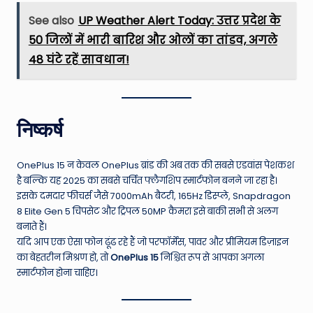
See also
UP Weather Alert Today: उत्तर प्रदेश के
50 जिलों में भारी बारिश और ओलों का तांडव, अगले
48 घंटे रहें सावधान!
निष्कर्ष
OnePlus 15 न केवल OnePlus ब्रांड की अब तक की सबसे एडवांस पेशकश
है बल्कि यह 2025 का सबसे चर्चित फ्लैगशिप स्मार्टफोन बनने जा रहा है।
इसके दमदार फीचर्स जैसे 7000mAh बैटरी, 165Hz डिस्प्ले, Snapdragon
8 Elite Gen 5 चिपसेट और ट्रिपल 50MP कैमरा इसे बाकी सभी से अलग
बनाते हैं।
यदि आप एक ऐसा फोन ढूंढ रहे हैं जो परफॉर्मेंस, पावर और प्रीमियम डिज़ाइन
का बेहतरीन मिश्रण हो, तो
OnePlus 15
निश्चित रूप से आपका अगला
स्मार्टफोन होना चाहिए।