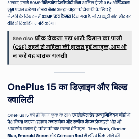
अलावा, इसमें
50MP पेरिस्कोप टेलीफोटो लेंस
शामिल है जो
3.5x ऑप्टिकल
ज़ूम
प्रदान करेगा। तीसरा सेंसर अल्ट्रा-वाइड फोटोग्राफी के लिए है।
सेल्फी के लिए इसमें
32MP फ्रंट कैमरा
दिया गया है, जो AI ब्यूटी मोड और 4K
वीडियो रिकॉर्डिंग सपोर्ट करेगा।
See also
छींक रोकना पड़ा भारी: दिमाग का पानी
(CSF) बहने से महिला की हालत हुई नाजुक, आप भी
न करें यह घातक गलती!
OnePlus 15 का डिज़ाइन और बिल्ड
क्वालिटी
OnePlus 15 को प्रीमियम लुक के साथ
एयरोस्पेस ग्रेड एल्युमिनियम बॉडी
में
पेश किया जाएगा। इसका
ग्लास बैक और स्लीक मेटल फ्रेम
इसे और भी
आकर्षक बनाता है। फोन को चार कलर वेरिएंट्स—
Titan Black, Glacier
Blue, Emerald Green
और
Crimson Red
में लॉन्च किए जाने की