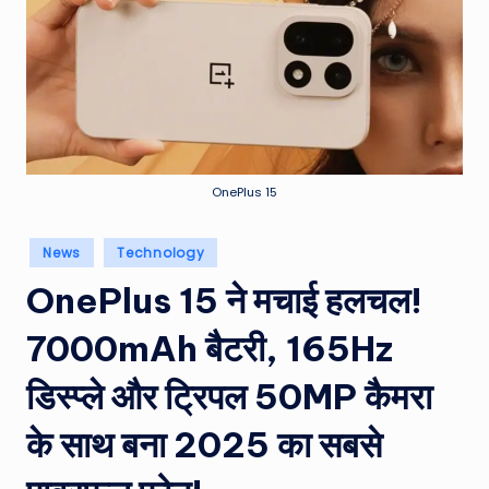
e
a
t
h
er
,
OnePlus 15
T
Posted
News
Technology
e
in
OnePlus 15 ने मचाई हलचल!
c
h
7000mAh बैटरी, 165Hz
&
डिस्प्ले और ट्रिपल 50MP कैमरा
M
के साथ बना 2025 का सबसे
o
vi