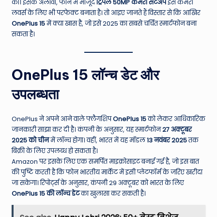
W
की। इसके अलावा, फोन में मौजूद
ट्रिपल 50MP कैमरा सेटअप
इसे कैमरा
लवर्स के लिए भी परफेक्ट बनाता है। तो आइए जानते हैं विस्तार से कि आखिर
o
OnePlus 15
में क्या खास है, जो इसे 2025 का सबसे चर्चित स्मार्टफोन बना
rl
सकता है।
d
OnePlus 15 लॉन्च डेट और
उपलब्धता
OnePlus ने अपने आने वाले फ्लैगशिप
OnePlus 15
को लेकर आधिकारिक
जानकारी साझा कर दी है। कंपनी के अनुसार, यह स्मार्टफोन
27 अक्टूबर
2025 को चीन
में लॉन्च होगा। वहीं, भारत में यह मॉडल
13 नवंबर 2025
तक
बिक्री के लिए उपलब्ध हो सकता है।
Amazon पर इसके लिए एक समर्पित माइक्रोसाइट बनाई गई है, जो इस बात
की पुष्टि करती है कि फोन भारतीय मार्केट में इसी प्लेटफॉर्म के जरिए खरीदा
जा सकेगा। रिपोर्ट्स के अनुसार, कंपनी 29 अक्टूबर को भारत के लिए
OnePlus 15 की लॉन्च डेट
का खुलासा कर सकती है।