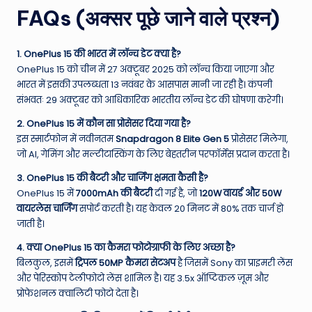
FAQs (अक्सर पूछे जाने वाले प्रश्न)
1. OnePlus 15 की भारत में लॉन्च डेट क्या है?
OnePlus 15 को चीन में 27 अक्टूबर 2025 को लॉन्च किया जाएगा और
भारत में इसकी उपलब्धता 13 नवंबर के आसपास मानी जा रही है। कंपनी
संभवतः 29 अक्टूबर को आधिकारिक भारतीय लॉन्च डेट की घोषणा करेगी।
2. OnePlus 15 में कौन सा प्रोसेसर दिया गया है?
इस स्मार्टफोन में नवीनतम
Snapdragon 8 Elite Gen 5
प्रोसेसर मिलेगा,
जो AI, गेमिंग और मल्टीटास्किंग के लिए बेहतरीन परफॉर्मेंस प्रदान करता है।
3. OnePlus 15 की बैटरी और चार्जिंग क्षमता कैसी है?
OnePlus 15 में
7000mAh की बैटरी
दी गई है, जो
120W वायर्ड और 50W
वायरलेस चार्जिंग
सपोर्ट करती है। यह केवल 20 मिनट में 80% तक चार्ज हो
जाती है।
4. क्या OnePlus 15 का कैमरा फोटोग्राफी के लिए अच्छा है?
बिलकुल, इसमें
ट्रिपल 50MP कैमरा सेटअप
है जिसमें Sony का प्राइमरी लेंस
और पेरिस्कोप टेलीफोटो लेंस शामिल है। यह 3.5x ऑप्टिकल ज़ूम और
प्रोफेशनल क्वालिटी फोटो देता है।