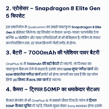
2. प्रोसेसर – Snapdragon 8 Elite Gen
5 चिपसेट
इस स्मार्टफोन में Qualcomm का सबसे पावरफुल
Snapdragon 8 Elite
Gen 5
प्रोसेसर मिलेगा। यह चिपसेट न केवल अल्ट्रा-फास्ट परफॉर्मेंस देगा
बल्कि AI प्रोसेसिंग और पावर एफिशिएंसी में भी बेमिसाल है। गेमिंग से लेकर
मल्टीटास्किंग तक, हर काम बिजली जैसी स्पीड से होगा।
3. बैटरी – 7000mAh की ग्लेशियर पावर बैटरी
OnePlus 15 में
7000mAh की बड़ी बैटरी
दी जाएगी, जो दिनभर का
पावरफुल बैकअप देने में सक्षम है। इसके साथ
120W सुपर फ्लैश चार्ज
और
50W वायरलेस फ्लैश चार्ज
सपोर्ट भी होगा। कंपनी का दावा है कि यह फोन
सिर्फ
20 मिनट में 80% तक चार्ज
हो जाएगा।
4. कैमरा – ट्रिपल 50MP का धमाकेदार सेटअप
कैमरा सेगमेंट में भी OnePlus 15 ने सबको चौंका दिया है। फोन में
ट्रिपल
50MP कैमरा यूनिट
दी गई है, जिसमें मुख्य सेंसर Sony IMX890 होगा। इसके