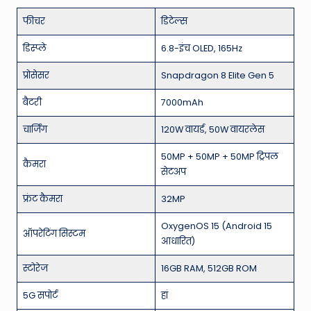
फीचर
डिटेल्स
डिस्प्ले
6.8-इंच OLED, 165Hz
प्रोसेसर
Snapdragon 8 Elite Gen 5
बैटरी
7000mAh
चार्जिंग
120W वायर्ड, 50W वायरलेस
50MP + 50MP + 50MP ट्रिपल
कैमरा
सेटअप
फ्रंट कैमरा
32MP
OxygenOS 15 (Android 15
ऑपरेटिंग सिस्टम
आधारित)
स्टोरेज
16GB RAM, 512GB ROM
5G सपोर्ट
हां