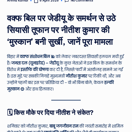
No Comments
Arvind Kumar
5 April 2025
Posted
e
by
वक्फ बिल पर जेडीयू के समर्थन से उठे
N
e
सियासी तूफान पर नीतीश कुमार की
w
‘मुस्कान’ बनी सुर्खी, जानें पूरा मामला
s
A
बिहार में
वक्फ संशोधन बिल 🕌
को लेकर जबरदस्त सियासी हलचल मची हुई
है।
जनता दल (यूनाइटेड) – जेडीयू
के कुछ नेताओं ने इस बिल के समर्थन के
ro
विरोध में
इस्तीफे की घोषणा
कर दी है, जिससे पार्टी में अंतर्कलह सामने आ गई
u
है। इस मुद्दे पर सबकी निगाहें मुख्यमंत्री
नीतीश कुमार
पर टिकी थीं, और अब
उन्होंने पहली बार इस पर प्रतिक्रिया दी – वो भी बिना बोले, केवल
हल्की
n
मुस्कान 😊
और हाथ हिलाकर।
d
T
🗓️ किस मौके पर दिया नीतीश ने संकेत?
h
e
शनिवार को नीतीश कुमार,
बाबू जगजीवन राम
की जयंती समारोह में शामिल