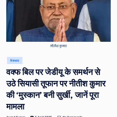
e
a
t
h
er
,
नीतीश कुमार
T
Posted
News
e
in
वक्फ बिल पर जेडीयू के समर्थन से
c
h
उठे सियासी तूफान पर नीतीश कुमार
&
की ‘मुस्कान’ बनी सुर्खी, जानें पूरा
M
मामला
o
vi