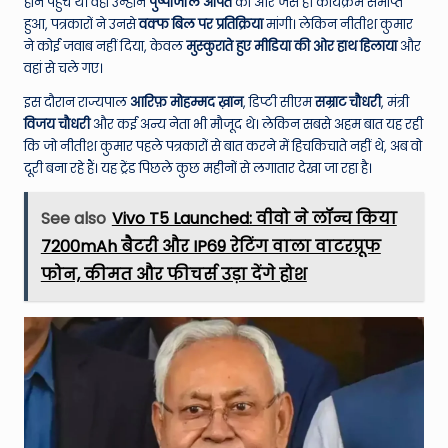
W
होने पहुंचे थे। वहां उन्होंने
पुष्पांजलि अर्पित
की और जैसे ही कार्यक्रम समाप्त
हुआ, पत्रकारों ने उनसे
वक्फ बिल पर प्रतिक्रिया
मांगी। लेकिन नीतीश कुमार
o
ने कोई जवाब नहीं दिया, केवल
मुस्कुराते हुए मीडिया की ओर हाथ हिलाया
और
rl
वहां से चले गए।
d
इस दौरान राज्यपाल
आरिफ़ मोहम्मद ख़ान
, डिप्टी सीएम
सम्राट चौधरी
, मंत्री
विजय चौधरी
और कई अन्य नेता भी मौजूद थे। लेकिन सबसे अहम बात यह रही
कि जो नीतीश कुमार पहले पत्रकारों से बात करने में हिचकिचाते नहीं थे, अब वो
दूरी बना रहे हैं। यह ट्रेंड पिछले कुछ महीनों से लगातार देखा जा रहा है।
See also
Vivo T5 Launched: वीवो ने लॉन्च किया
7200mAh बैटरी और IP69 रेटिंग वाला वाटरप्रूफ
फोन, कीमत और फीचर्स उड़ा देंगे होश