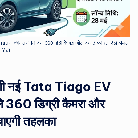
&
M
o
तनी कीमत में मिलेगा 360 डिग्री कैमरा और लग्जरी फीचर्स, देखें टीजर
vi
ीडियो
e
N
होगी नई Tata Tiago EV
e
w
ले 360 डिग्री कैमरा और
s
मचाएगी तहलका
A