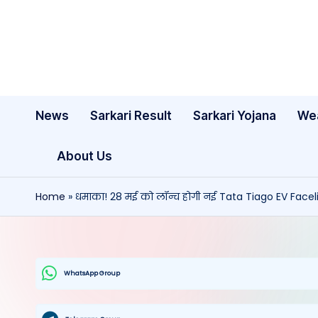
Skip
to
content
News
Sarkari Result
Sarkari Yojana
We
About Us
Home
»
धमाका! 28 मई को लॉन्च होगी नई Tata Tiago EV Facelift
WhatsApp Group