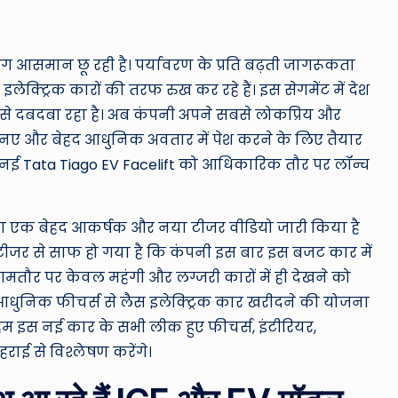
ro
u
ंग आसमान छू रही है। पर्यावरण के प्रति बढ़ती जागरूकता
n
ेक्ट्रिक कारों की तरफ रुख कर रहे हैं। इस सेगमेंट में देश
d
ा से दबदबा रहा है। अब कंपनी अपने सबसे लोकप्रिय और
ल नए और बेहद आधुनिक अवतार में पेश करने के लिए तैयार
T
ी नई Tata Tiago EV Facelift को आधिकारिक तौर पर लॉन्च
h
e
का एक बेहद आकर्षक और नया टीजर वीडियो जारी किया है
 टीजर से साफ हो गया है कि कंपनी इस बार इस बजट कार में
W
आमतौर पर केवल महंगी और लग्जरी कारों में ही देखने को
o
धुनिक फीचर्स से लैस इलेक्ट्रिक कार खरीदने की योजना
 हम इस नई कार के सभी लीक हुए फीचर्स, इंटीरियर,
rl
ई से विश्लेषण करेंगे।
d