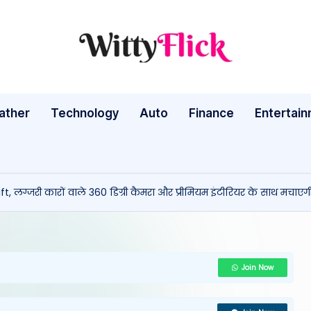
W
WittyFlick:
Latest
it
Weather,
ather
Technology
Auto
ty
Finance
Entertai
Tech
&
Fl
Movie
ic
News
, लग्जरी कारों वाले 360 डिग्री कैमरा और प्रीमियम इंटीरियर के साथ मचा
Around
k:
The
L
World
a
Join Now
te