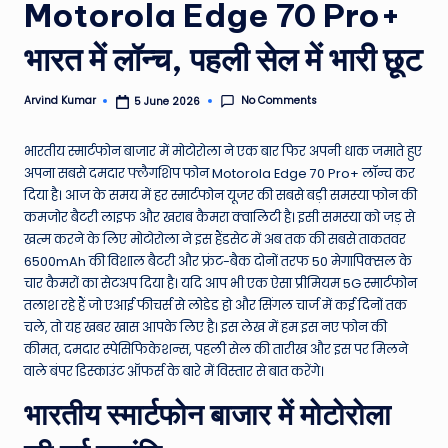
Motorola Edge 70 Pro+
e
भारत में लॉन्च, पहली सेल में भारी छूट
N
e
No Comments
Arvind Kumar
5 June 2026
Posted
w
by
s
भारतीय स्मार्टफोन बाजार में मोटोरोला ने एक बार फिर अपनी धाक जमाते हुए
अपना सबसे दमदार फ्लैगशिप फोन Motorola Edge 70 Pro+ लॉन्च कर
A
दिया है। आज के समय में हर स्मार्टफोन यूजर की सबसे बड़ी समस्या फोन की
ro
कमजोर बैटरी लाइफ और खराब कैमरा क्वालिटी है। इसी समस्या को जड़ से
खत्म करने के लिए मोटोरोला ने इस हैंडसेट में अब तक की सबसे ताकतवर
u
6500mAh की विशाल बैटरी और फ्रंट-बैक दोनों तरफ 50 मेगापिक्सल के
n
चार कैमरों का सेटअप दिया है। यदि आप भी एक ऐसा प्रीमियम 5G स्मार्टफोन
तलाश रहे हैं जो एआई फीचर्स से लोडेड हो और सिंगल चार्ज में कई दिनों तक
d
चले, तो यह खबर खास आपके लिए है। इस लेख में हम इस नए फोन की
T
कीमत, दमदार स्पेसिफिकेशन्स, पहली सेल की तारीख और इस पर मिलने
वाले बंपर डिस्काउंट ऑफर्स के बारे में विस्तार से बात करेंगे।
h
भारतीय स्मार्टफोन बाजार में मोटोरोला
e