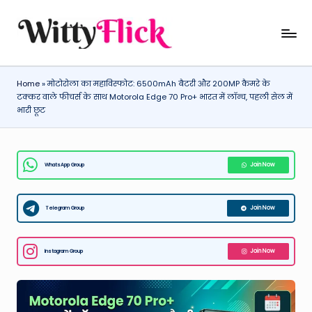
Skip
W
WittyFlick:
to
Latest
content
it
Weather,
Home
»
मोटोरोला का महाविस्फोट: 6500mAh बैटरी और 200MP कैमरे के
ty
Tech
टक्कर वाले फीचर्स के साथ Motorola Edge 70 Pro+ भारत में लॉन्च, पहली सेल में
&
Fl
भारी छूट
Movie
ic
News
k:
Around
WhatsApp Group
Join Now
The
L
World
a
Telegram Group
Join Now
t
e
Instagram Group
Join Now
st
W