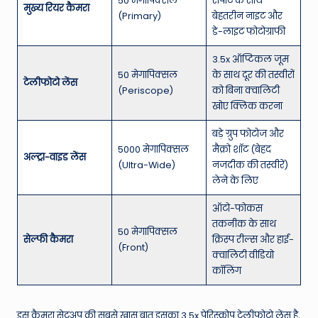
50 मेगापिक्सल
सपोर्ट के साथ
मुख्य रियर कैमरा
(Primary)
बेहतरीन नाइट और
डे-लाइट फोटोग्राफी
3.5x ऑप्टिकल जूम
50 मेगापिक्सल
के साथ दूर की तस्वीरों
टेलीफोटो लेंस
(Periscope)
को बिना क्वालिटी
खोए क्लिक करना
बड़े ग्रुप फोटोज और
5000 मेगापिक्सल
मैक्रो शॉट (बेहद
अल्ट्रा-वाइड लेंस
(Ultra-Wide)
नजदीक की तस्वीरें)
लेने के लिए
ऑटो-फोकस
तकनीक के साथ
50 मेगापिक्सल
सेल्फी कैमरा
क्रिस्प रील्स और हाई-
(Front)
क्वालिटी वीडियो
कॉलिंग
इस कैमरा सेटअप की सबसे खास बात इसका 3.5x पेरिस्कोप टेलीफोटो लेंस है,