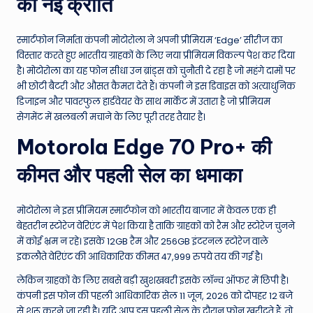
की नई क्रांति
W
o
स्मार्टफोन निर्माता कंपनी मोटोरोला ने अपनी प्रीमियम ‘Edge’ सीरीज का
rl
विस्तार करते हुए भारतीय ग्राहकों के लिए नया प्रीमियम विकल्प पेश कर दिया
d
है। मोटोरोला का यह फोन सीधा उन ब्रांड्स को चुनौती दे रहा है जो महंगे दामों पर
भी छोटी बैटरी और औसत कैमरा देते हैं। कंपनी ने इस डिवाइस को अत्याधुनिक
डिजाइन और पावरफुल हार्डवेयर के साथ मार्केट में उतारा है जो प्रीमियम
सेगमेंट में खलबली मचाने के लिए पूरी तरह तैयार है।
Motorola Edge 70 Pro+ की
कीमत और पहली सेल का धमाका
मोटोरोला ने इस प्रीमियम स्मार्टफोन को भारतीय बाजार में केवल एक ही
बेहतरीन स्टोरेज वेरिएंट में पेश किया है ताकि ग्राहकों को रैम और स्टोरेज चुनने
में कोई भ्रम न रहे। इसके 12GB रैम और 256GB इंटरनल स्टोरेज वाले
इकलौते वेरिएंट की आधिकारिक कीमत 47,999 रुपये तय की गई है।
लेकिन ग्राहकों के लिए सबसे बड़ी खुशखबरी इसके लॉन्च ऑफर में छिपी है।
कंपनी इस फोन की पहली आधिकारिक सेल 11 जून, 2026 को दोपहर 12 बजे
से शुरू करने जा रही है। यदि आप इस पहली सेल के दौरान फोन खरीदते हैं, तो