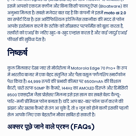
इसमें आपको एकदम क्लीन और बिना किसी फालतू ऐप्स (Bloatware) का
अनुभव मिलता है। सबसे मजेदार बात यह है कि कंपनी ने इसमें
moto ai 2.0
का सपोर्ट दिया है। इस आर्टिफिशियल इंटेलिजेंस तकनीक की मदद से फोन
आपके इस्तेमाल करने के तरीके को सीखकर परफॉर्मेंस को बूस्ट करता है,
तस्वीरों को एआई के जरिए खुद-ब-खुद एन्हांस करता है और कई जादुई एआई
फीचर्स की सुविधा देता है।
निष्कर्ष
कुल मिलाकर देखा जाए तो मोटोरोला ने Motorola Edge 70 Pro+ के रूप
में भारतीय बाजार में एक बेहद संतुलित और पैसा वसूल फ्लैगशिप स्मार्टफोन
पेश किया है। 44,999 रुपये की प्रभावी कीमत पर 6500mAh की विशाल
बैटरी, चारों तरफ 50MP के कैमरे, 144Hz का AMOLED डिस्प्ले और डिमेंसिटी
8500 एक्सट्रीम जैसा प्रोसेसर मिलना इसे इस साल का सबसे बेस्ट वैल्यू-
फॉर-मनी प्रीमियम फोन बनाता है। यदि आप बार-बार फोन चार्ज करने की
झंझट और खराब कैमरे से तंग आ चुके हैं, तो 11 जून को होने वाली इसकी पहली
सेल आपके लिए एक बेहतरीन मौका साबित हो सकती है।
अक्सर पूछे जाने वाले प्रश्न (FAQs)