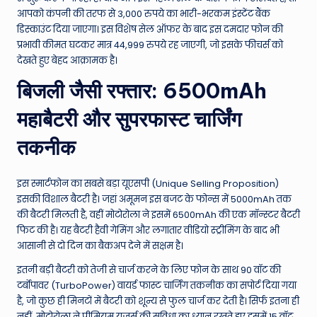
आपको कंपनी की तरफ से 3,000 रुपये का भारी-भरकम इंस्टेंट बैंक
डिस्काउंट दिया जाएगा। इस विशेष सेल ऑफर के बाद इस दमदार फोन की
प्रभावी कीमत घटकर मात्र 44,999 रुपये रह जाएगी, जो इसके फीचर्स को
देखते हुए बेहद आक्रामक है।
बिजली जैसी रफ्तार: 6500mAh
महाबैटरी और सुपरफास्ट चार्जिंग
तकनीक
इस स्मार्टफोन का सबसे बड़ा यूएसपी (Unique Selling Proposition)
इसकी विशाल बैटरी है। जहां अमूमन इस बजट के फोन्स में 5000mAh तक
की बैटरी मिलती है, वहीं मोटोरोला ने इसमें 6500mAh की एक मॉन्स्टर बैटरी
फिट की है। यह बैटरी हैवी गेमिंग और लगातार वीडियो स्ट्रीमिंग के बाद भी
आसानी से दो दिन का बैकअप देने में सक्षम है।
इतनी बड़ी बैटरी को तेजी से चार्ज करने के लिए फोन के साथ 90 वॉट की
टर्बोपावर (TurboPower) वायर्ड फास्ट चार्जिंग तकनीक का सपोर्ट दिया गया
है, जो कुछ ही मिनटों में बैटरी को शून्य से फुल चार्ज कर देती है। सिर्फ इतना ही
नहीं, मोटोरोला ने प्रीमियम यूजर्स की सुविधा का ध्यान रखते हुए इसमें 15 वॉट