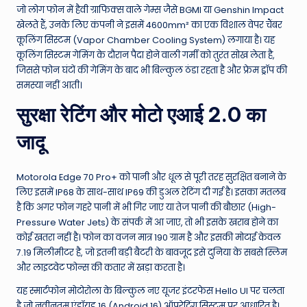
जो लोग फोन में हैवी ग्राफिक्स वाले गेम्स जैसे BGMI या Genshin Impact
खेलते हैं, उनके लिए कंपनी ने इसमें 4600mm² का एक विशाल वेपर चैंबर
कूलिंग सिस्टम (Vapor Chamber Cooling System) लगाया है। यह
कूलिंग सिस्टम गेमिंग के दौरान पैदा होने वाली गर्मी को तुरंत सोख लेता है,
जिससे फोन घंटों की गेमिंग के बाद भी बिल्कुल ठंडा रहता है और फ्रेम ड्रॉप की
समस्या नहीं आती।
सुरक्षा रेटिंग और मोटो एआई 2.0 का
जादू
Motorola Edge 70 Pro+ को पानी और धूल से पूरी तरह सुरक्षित बनाने के
लिए इसमें IP68 के साथ-साथ IP69 की डुअल रेटिंग दी गई है। इसका मतलब
है कि अगर फोन गहरे पानी में भी गिर जाए या तेज पानी की बौछार (High-
Pressure Water Jets) के संपर्क में आ जाए, तो भी इसके खराब होने का
कोई खतरा नहीं है। फोन का वजन मात्र 190 ग्राम है और इसकी मोटाई केवल
7.19 मिलीमीटर है, जो इतनी बड़ी बैटरी के बावजूद इसे दुनिया के सबसे स्लिम
और लाइटवेट फोन्स की कतार में खड़ा करता है।
यह स्मार्टफोन मोटोरोला के बिल्कुल नए यूजर इंटरफेस Hello UI पर चलता
है जो नवीनतम एंड्रॉयड 16 (Android 16) ऑपरेटिंग सिस्टम पर आधारित है।