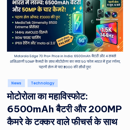
e
a
t
h
er
,
Motorola Edge 70 Pro+ Price in India: 6500mAh बैटरी और 4 सबसे
T
शक्तिशाली 50MP कैमरों के साथ मोटोरोला का नया 5G फोन भारत में हुआ लॉन्च,
पहली सेल में पाएं ₹3000 की सीधी छूट
e
c
Posted
News
Technology
in
h
मोटोरोला का महाविस्फोट:
&
6500mAh बैटरी और 200MP
M
o
कैमरे के टक्कर वाले फीचर्स के साथ
vi