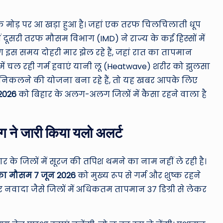
ro
u
मोड़ पर आ खड़ा हुआ है। जहां एक तरफ चिलचिलाती धूप
 दूसरी तरफ मौसम विभाग (IMD) ने राज्य के कई हिस्सों में
n
इस समय दोहरी मार झेल रहे हैं, जहां रात का तापमान
d
न में चल रही गर्म हवाएं यानी लू (Heatwave) शरीर को झुलसा
 निकलने की योजना बना रहे हैं, तो यह खबर आपके लिए
T
2026
को बिहार के अलग-अलग जिलों में कैसा रहने वाला है
h
e
ग ने जारी किया यलो अलर्ट
W
 के जिलों में सूरज की तपिश थमने का नाम नहीं ले रही है।
o
ा मौसम 7 जून 2026
को मुख्य रूप से गर्म और शुष्क रहने
rl
 नवादा जैसे जिलों में अधिकतम तापमान 37 डिग्री से लेकर
d