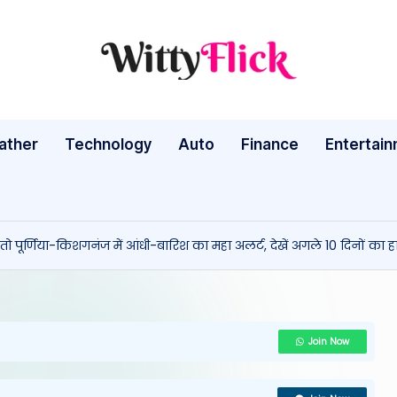
W
WittyFlick:
Latest
it
Weather,
ather
Technology
Auto
ty
Finance
Entertai
Tech
&
Fl
Movie
ic
News
ो पूर्णिया-किशगनंज में आंधी-बारिश का महा अलर्ट, देखें अगले 10 दिनों का 
Around
k:
The
L
World
a
Join Now
te