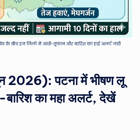
&
M
o
व के बीच इन जिलों में आंधी-तूफान और बारिश का हाई अलर्ट जारी
vi
e
N
ून 2026): पटना में भीषण लू
e
-बारिश का महा अलर्ट, देखें
w
s
A