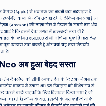
ro
u
ए ऐप्पल (Apple) ने अब तक का सबसे बड़ा सरप्राइज दे
रफॉर्मेंस वाला लैपटॉप तलाश रहे थे, लेकिन बजट आड़े आ
n
अमेज़न (Amazon) की ताज़ा सेल में ऐप्पल के सबसे नए और
d
 आई है कि इसने टेक जगत में खलबली मचा दी है।
डिवाइस की कीमत ₹60,000 से भी नीचे जा चुकी है। इस लेख
T
ा पूरा फायदा उठा सकते हैं और क्यों यह नया लैपटॉप
h
ा है।
e
 Neo अब हुआ बेहद सस्ता
W
o
िड-रेंज लैपटॉप्स को सीधी टक्कर देने के लिए अपने अब तक
तीय बाजार में उतारा था। इस डिवाइस को विशेष रूप से
rl
माल करने वाले ग्राहकों के लिए डिज़ाइन किया गया है जो
d
ेना चाहते हैं। लॉन्च के वक्त इसकी कीमत कई लोगों के
 अमेज़न पर इसकी कीमत में रिकॉर्ड तोड़ कटौती दर्ज की