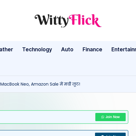
W
WittyFlick:
Latest
it
Weather,
ather
Technology
Auto
ty
Finance
Entertai
Tech
&
Fl
Movie
ic
News
दें MacBook Neo, Amazon Sale में मची लूट!
Around
k:
The
L
World
a
Join Now
te