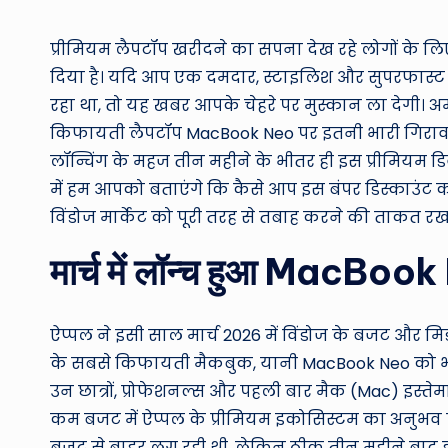
by
प्रीमियम लैपटॉप खरीदने का सपना देख रहे लोगों के लि
दिया है। यदि आप एक दमदार, स्टाइलिश और सुपरफास्ट प
रहा था, तो यह खबर आपके चेहरे पर मुस्कान ला देगी। 
किफायती लैपटॉप MacBook Neo पर इतनी भारी गिरावट
लॉन्चिंग के महज तीन महीने के भीतर ही इस प्रीमियम 
में हम आपको बताएंगे कि कैसे आप इस बंपर डिस्काउंट क
विंडोज मार्केट को पूरी तरह से तबाह करने की ताकत रखत
मार्च में लॉन्च हुआ MacBook
ऐप्पल ने इसी साल मार्च 2026 में विंडोज के बजट और म
के सबसे किफायती मैकबुक, यानी MacBook Neo को भार
उन छात्रों, प्रोफेशनल्स और पहली बार मैक (Mac) इस्ते
कम बजट में ऐप्पल के प्रीमियम इकोसिस्टम का अनुभव ल
बजट से बाहर लग रही थी, लेकिन ठीक तीन महीने बाद ही