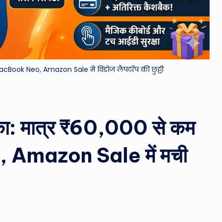
&
M
o
MacBook Neo, Amazon Sale में विंडोज लैपटॉप की छुट्टी
vi
e
N
का: मात्र ₹60,000 से कम
e
, Amazon Sale में मची
w
s
A