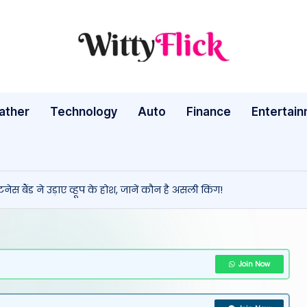
W
WittyFlick:
Latest
it
Weather,
ather
Technology
Auto
ty
Finance
Entertai
Tech
&
Fl
Movie
ic
News
स बैंड ने उड़ाए व्हूप के होश, जानें कौन है असली किंग!
Around
k:
The
L
World
a
Join Now
te