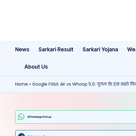
Skip
to
content
News
Sarkari Result
Sarkari Yojana
We
About Us
Home
»
Google Fitbit Air vs Whoop 5.0: गूगल के इस सस्ते फिटने
WhatsApp Group