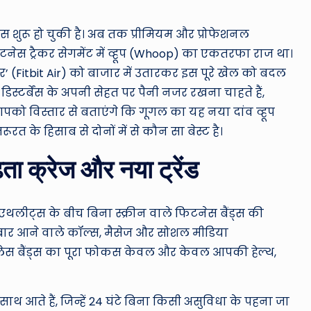
ro
u
 शुरू हो चुकी है। अब तक प्रीमियम और प्रोफेशनल
टनेस ट्रैकर सेगमेंट में व्हूप (Whoop) का एकतरफा राज था।
n
(Fitbit Air) को बाजार में उतारकर इस पूरे खेल को बदल
d
्टर्बेंस के अपनी सेहत पर पैनी नजर रखना चाहते हैं,
पको विस्तार से बताएंगे कि गूगल का यह नया दांव व्हूप
T
त के हिसाब से दोनों में से कौन सा बेस्ट है।
h
़ता क्रेज और नया ट्रेंड
e
W
थलीट्स के बीच बिना स्क्रीन वाले फिटनेस बैंड्स की
o
ार-बार आने वाले कॉल्स, मैसेज और सोशल मीडिया
ीनलेस बैंड्स का पूरा फोकस केवल और केवल आपकी हेल्थ,
rl
d
ाथ आते हैं, जिन्हें 24 घंटे बिना किसी असुविधा के पहना जा