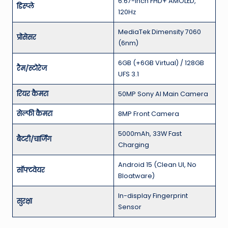
6.67-inch FHD+ AMOLED,
डिस्प्ले
120Hz
MediaTek Dimensity 7060
प्रोसेसर
(6nm)
6GB (+6GB Virtual) / 128GB
रैम/स्टोरेज
UFS 3.1
रियर कैमरा
50MP Sony AI Main Camera
सेल्फी कैमरा
8MP Front Camera
5000mAh, 33W Fast
बैटरी/चार्जिंग
Charging
Android 15 (Clean UI, No
सॉफ्टवेयर
Bloatware)
In-display Fingerprint
सुरक्षा
Sensor