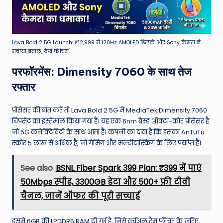
Lava Bold 2 5G Launch: ₹12,999 में 120Hz AMOLED डिस्प्ले और Sony कैमरा ने
मचाया बवाल, देखें फीचर्स
परफॉरमेंस: Dimensity 7060 के साथ तेज
रफ्तार
प्रोसेसर की बात करें तो Lava Bold 2 5G में MediaTek Dimensity 7060
चिपसेट का इस्तेमाल किया गया है।
यह एक 6nm बेस्ड ऑक्टा-कोर प्रोसेसर है
जो 5G कनेक्टिविटी के साथ आता है।
कंपनी का दावा है कि इसका AnTuTu
स्कोर 5 लाख से अधिक है, जो गेमिंग और मल्टीटास्किंग के लिए पर्याप्त है।
See also
BSNL Fiber Spark 399 Plan: ₹399 में पाएं
50Mbps स्पीड, 3300GB डेटा और 500+ फ्री टीवी
चैनल, जानें ऑफर की पूरी सच्चाई
इसमें 6GB की LPDDR5 RAM दी गई है, जिसे वर्चुअल रैम फीचर के जरिए