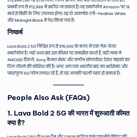
₹13,999 रखी गई है।
हालांकि, लॉन्च ऑफर और बैंक डिस्काउंट के साथ इसे
प्रभावी रूप से ₹12,999 में खरीदा जा सकता है।
यह स्मार्टफोन Amazon पर 19
मार्च से बिक्री के लिए उपलब्ध होगा।
यह दो आकर्षक रंगों—Feather White
और Midnight Black में पेश किया गया है।
निष्कर्ष
Lava Bold 2 5G निश्चित रूप से ₹15,000 के बजट में एक गेम-चेंजर
स्मार्टफोन है। जहाँ अन्य ब्रांड इस कीमत पर समझौता करते हैं, वहीं लावा ने
AMOLED डिस्प्ले, Sony कैमरा सेंसर और क्लीन सॉफ्टवेयर देकर ग्राहकों का
दिल जीतने की कोशिश की है।
अगर आप एक भारतीय ब्रांड का भरोसेमंद और
पावरफुल 5G फोन तलाश रहे हैं, तो यह आपकी पहली पसंद हो सकता है।
People Also Ask (FAQs)
1. Lava Bold 2 5G की भारत में शुरुआती कीमत
क्या है?
Lava Bold 2 5G के 6GB रैम और 128GB स्टोरेज वाले इकलौते वेरिएंट की