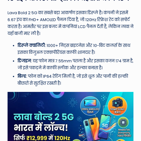
W
o
Lava Bold 2 5G का सबसे बड़ा आकर्षण इसका डिस्प्ले है। कंपनी ने इसमें
6.67 इंच का FHD+ AMOLED पैनल दिया है, जो 120Hz रिफ्रेश रेट को सपोर्ट
rl
करता है।
आमतौर पर इस बजट में कंपनियां LCD पैनल देती हैं, लेकिन लावा ने
d
यहाँ बाजी मार ली है।
डिस्प्ले क्वालिटी:
1000+ निट्स ब्राइटनेस और 10-बिट कलर्स के साथ
इसका विजुअल एक्सपीरियंस काफी शानदार है।
डिजाइन:
यह फोन मात्र 7.55mm पतला है और इसका वजन 174 ग्राम है,
जो इसे पकड़ने में काफी स्लीक और हल्का बनाता है।
बिल्ड:
फोन को IP64 रेटिंग मिली है, जो इसे धूल और पानी की हल्की
बौछारों से सुरक्षित रखती है।