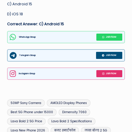
C) Android 15
D) iOS 18
Correct Answer: C) Android 15
WhatsApp Group
Join Now
Telegram Group
Join Now
Instagram Group
Join Now
Tags:
50MP Sony Camera
AMOLED Display Phones
Best 5G Phone under 15000
Dimensity 7060
Lava Bold 2 5G Price
Lava Bold 2 Specifications
Lava New Phone 2026
बजट स्मार्टफोन
लावा बोल्ड 2 5G