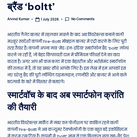
ब्रैंड ‘boltt’
e
N
No Comments
Arvind Kumar
1 July 2026
Posted
by
e
भारतीय गैजेट बाजार में तहलका मचाने के बाद अब वियरेबल्स बनाने वाली
w
मशहूर स्वदेशी कंपनी Fire-Boltt मोबाइल बाजार में एंट्री करने के लिए पूरी
s
तरह तैयार है। कंपनी अपना नया ‘मेड-इन-इंडिया’ स्मार्टफोन ब्रैंड ‘boltt’ लॉन्च
करने जा रही है, जो बेहद किफायती दाम में प्रीमियम फीचर्स देने का वादा
A
करता है। अगर आप भी कम बजट में एक बेहतरीन और भरोसेमंद स्मार्टफोन
ro
की तलाश में हैं, तो यह खबर सीधे आपके लिए है। इस लेख में हम आपको इस
नए घरेलू ब्रैंड की पूरी लॉन्चिंग टाइमलाइन, रणनीति और बाजार में आने वाले
u
बदलावों के बारे में विस्तार से बताएंगे।
n
स्मार्टवॉच के बाद अब स्मार्टफोन क्रांति
d
की तैयारी
T
h
भारतीय वियरेबल्स मार्केट में नंबर वन पोजीशन पर काबिज रहने वाली
e
कंपनी Fire-Boltt ने अब कंज्यूमर टेक्नोलॉजी के एक बहुत बड़े इकोसिस्टम
में कदम रख दिया है। कंपनी ने ‘boltt’ नाम से एक बिल्कुल नया सब-ब्रैंड पेश