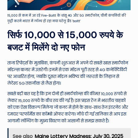
15,000 से कम में आ रहे Fire-Boltt के धांसू 4G और 5G स्मार्टफोन, चीनी कंपनियों की
छुट्टी करने भारत में लॉन्च हो रहा नया घरेलू ब्रैंड ‘boltt’
सिर्फ 10,000 से 15,000 रुपये के
बजट में मिलेंगे दो नए फोन
ताजा रिपोर्ट्स के मुताबिक, कंपनी शुरुआत में अपने दो सबसे खास स्मार्टफोन
मॉडल्स बाजार में उतारेगी। इनमें से एक मॉडल पूरी तरह से 4G कनेक्टिविटी
पर आधारित होगा, जबकि दूसरा मॉडल भविष्य की जरूरतों के लिहाज से
लेटेस्ट 5G तकनीक से लैस होगा।
सबसे बड़ी बात यह है कि इन दोनों ही स्मार्टफोन्स की कीमत 10,000 रुपये से
लेकर 15,000 रुपये के बीच तय की गई है। इस प्राइस रेंज में भारतीय ग्राहकों
को एक ऐसा विकल्प मिलेगा जो बजट में होने के साथ-साथ तेज इंटरनेट और
दमदार परफॉर्मेंस का कॉम्बो ऑफर करेगा। नीचे दी गई तालिका से आप इस
आगामी लॉन्चिंग के मुख्य विवरण को आसानी से समझ सकते हैं।
See also
Maine Lottery Madness: July 30, 2025