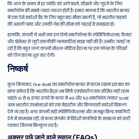
कि आज के समय में हर व्यक्ति को आगे बढ़ने, सीखने और जुड़ने के लिए
स्मार्टफोन की सबसे ज्यादा जरूरत होती है। हमारा मानना है कि भारतीय बाजार
में एक ऐसे स्वदेशी ब्रैंड के लिए बहुत बड़ा मौका खाली है, जो भारतीय ग्राहकों
की असली पसंद और उनकी जेब की सीमा को गहराई से समझता हो।
हालांकि, कंपनी ने अभी तक इन दोनों स्मार्टफोन्स के स्पेसिफिकेशन्स, कैमरा
और प्रोसेसर से जुड़ी तकनीकी जानकारियां साझा नहीं की हैं। उम्मीद जताई जा
रही है कि बहुत जल्द कंपनी सोशल मीडिया हैंडल्स पर इन फोन्स के फीचर्स
को टीज करना शुरू कर देगी।
निष्कर्ष
कुल मिलाकर, Fire-Boltt का स्मार्टफोन बाजार में कदम रखना इस बात का
साफ संकेत है कि भारतीय ब्रैंड्स अब सिर्फ एक्सेसरीज तक सीमित नहीं रहना
चाहते। 10 से 15 हजार रुपये के बजट में 4G और 5G स्मार्टफोन लाकर ‘boltt’
आम भारतीय उपभोक्ताओं को एक बेहतरीन और किफायती स्वदेशी विकल्प
देने जा रहा है। अगर कंपनी सही स्पेसिफिकेशन्स और मजबूत बिल्ड क्वालिटी
देने में कामयाब रही, तो बजट सेगमेंट में विदेशी कंपनियों के साम्राज्य को कड़ी
टक्कर मिलना बिल्कुल तय है।
अक्सर पूछे जाने वाले सवाल (FAQs)