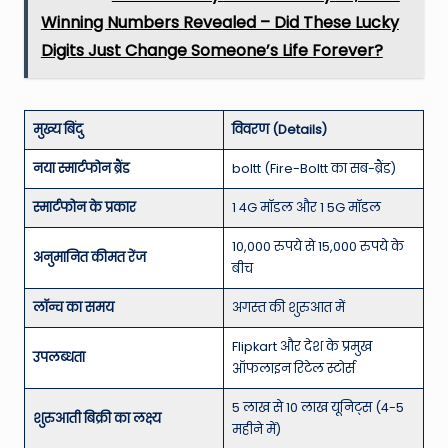
Winning Numbers Revealed – Did These Lucky
Digits Just Change Someone’s Life Forever?
मुख्य बिंदु
विवरण (Details)
नया स्मार्टफोन ब्रैंड
boltt (Fire-Boltt का सब-ब्रैंड)
स्मार्टफोन के प्रकार
1 4G मॉडल और 1 5G मॉडल
10,000 रुपये से 15,000 रुपये के
अनुमानित कीमत रेंज
बीच
लॉन्च का समय
अगस्त की शुरुआत में
Flipkart और देश के प्रमुख
उपलब्धता
ऑफलाइन रिटेल स्टोर्स
5 लाख से 10 लाख यूनिट्स (4-5
शुरुआती बिक्री का लक्ष्य
महीने में)