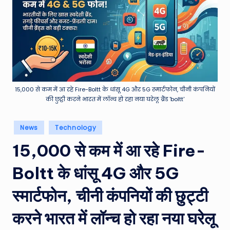
e
a
t
h
er
,
15,000 से कम में आ रहे Fire-Boltt के धांसू 4G और 5G स्मार्टफोन, चीनी कंपनियों
की छुट्टी करने भारत में लॉन्च हो रहा नया घरेलू ब्रैंड 'boltt'
T
e
Posted
News
Technology
in
c
15,000 से कम में आ रहे Fire-
h
Boltt के धांसू 4G और 5G
&
M
स्मार्टफोन, चीनी कंपनियों की छुट्टी
o
करने भारत में लॉन्च हो रहा नया घरेलू
vi