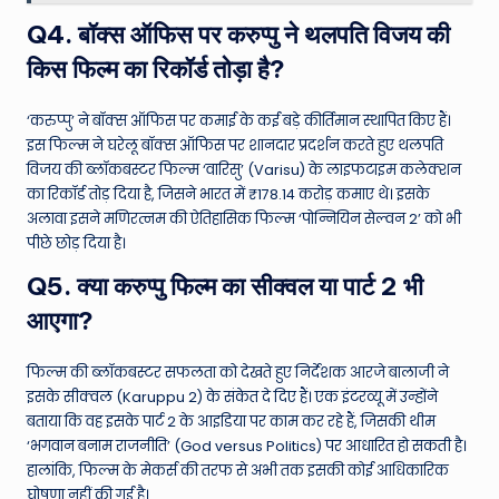
Q4. बॉक्स ऑफिस पर करुप्पु ने थलपति विजय की
किस फिल्म का रिकॉर्ड तोड़ा है?
‘करुप्पु’ ने बॉक्स ऑफिस पर कमाई के कई बड़े कीर्तिमान स्थापित किए हैं।
इस फिल्म ने घरेलू बॉक्स ऑफिस पर शानदार प्रदर्शन करते हुए थलपति
विजय की ब्लॉकबस्टर फिल्म ‘वारिसु’ (Varisu) के लाइफटाइम कलेक्शन
का रिकॉर्ड तोड़ दिया है, जिसने भारत में ₹178.14 करोड़ कमाए थे। इसके
अलावा इसने मणिरत्नम की ऐतिहासिक फिल्म ‘पोन्नियिन सेल्वन 2’ को भी
पीछे छोड़ दिया है।
Q5. क्या करुप्पु फिल्म का सीक्वल या पार्ट 2 भी
आएगा?
फिल्म की ब्लॉकबस्टर सफलता को देखते हुए निर्देशक आरजे बालाजी ने
इसके सीक्वल (Karuppu 2) के संकेत दे दिए हैं। एक इंटरव्यू में उन्होंने
बताया कि वह इसके पार्ट 2 के आइडिया पर काम कर रहे हैं, जिसकी थीम
‘भगवान बनाम राजनीति’ (God versus Politics) पर आधारित हो सकती है।
हालांकि, फिल्म के मेकर्स की तरफ से अभी तक इसकी कोई आधिकारिक
घोषणा नहीं की गई है।