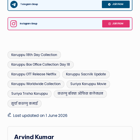
Telegram Group
Join Now
Instagram Group
Join Now
Tags:
Karuppu 18th Day Collection
Karuppu Box Office Collection Day 18
Karuppu OTT Release Netflix
Karuppu Sacnilk Update
Karuppu Worldwide Collection
Suriya Karuppu Movie
Suriya Trisha Karuppu
करुप्पु बॉक्स ऑफिस कलेक्शन
सूर्या करुप्पु कमाई
Last updated on 1 June 2026
Arvind Kumar