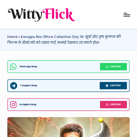
Skip
W
WittyFlick:
to
Latest
content
it
Weather,
Home
»
Karuppu Box Office Collection Day 18: सूर्या और तृषा कृष्णन की
ty
Tech
फिल्म ने तीसरे मंडे को उड़ाया गर्दा, कमाई देखकर उड़ जाएंगे होश!
&
Fl
Movie
ic
News
WhatsApp Group
Join Now
k:
Around
The
L
World
Telegram Group
Join Now
a
t
Instagram Group
Join Now
e
st
W