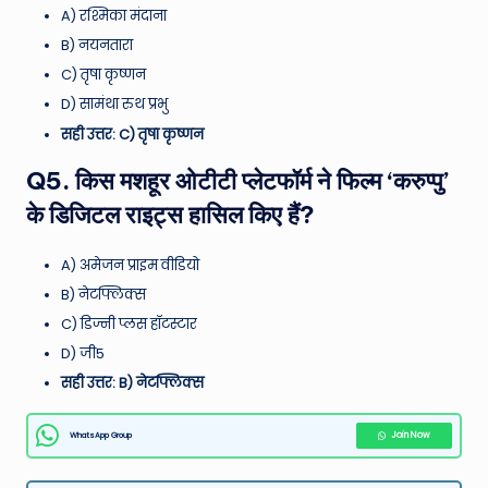
A) रश्मिका मंदाना
B) नयनतारा
C) तृषा कृष्णन
D) सामंथा रुथ प्रभु
सही उत्तर: C) तृषा कृष्णन
Q5. किस मशहूर ओटीटी प्लेटफॉर्म ने फिल्म ‘करुप्पु’
के डिजिटल राइट्स हासिल किए हैं?
A) अमेजन प्राइम वीडियो
B) नेटफ्लिक्स
C) डिज्नी प्लस हॉटस्टार
D) जी5
सही उत्तर: B) नेटफ्लिक्स
WhatsApp Group
Join Now