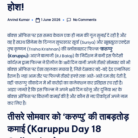
होश!
e
N
No Comments
Arvind Kumar
1 June 2026
Posted
by
e
बॉक्स ऑफिस पर इस समय केवल एक ही नाम की गूंज सुनाई दे रही है और
w
वह है साउथ सिनेमा के दिग्गज सुपरस्टार सूर्या (Suriya) और खूबसूरत एक्ट्रेस
s
तृषा कृष्णन (Trisha Krishnan) की ब्लॉकबस्टर फिल्म
‘करुप्पु’
(Karuppu)
। आरजे बालाजी (RJ Balaji) के निर्देशन में बनी इस फैंटेसी
A
कोर्टरूम ड्रामा फिल्म ने रिलीज के 18वें दिन यानी अपने तीसरे सोमवार को भी
ro
बॉक्स ऑफिस पर ऐसा तहलका मचाया है, जिसे देखकर बड़े-बड़े ट्रेड एनालिस्ट
हैरान हैं। जहां आम तौर पर फिल्में तीसरे हफ्ते तक आते-आते दम तोड़ देती हैं,
u
वहीं ‘करुप्पु’ वीकडेज में भी करोड़ों का कलेक्शन कर इतिहास रच रही है।
n
आइए जानते हैं कि इस फिल्म ने अपने 18वें दिन घरेलू और दुनिया भर के
बॉक्स ऑफिस पर कितनी कमाई की है और कौन से नए रिकॉर्ड्स अपने नाम
d
कर लिए हैं।
T
तीसरे सोमवार को ‘करुप्पु’ की ताबड़तोड़
h
कमाई (Karuppu Day 18
e