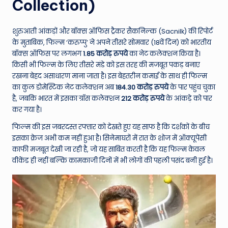
W
Collection)
o
शुरुआती आंकड़ों और बॉक्स ऑफिस ट्रैकर सैकनिल्क (Sacnilk) की रिपोर्ट
rl
के मुताबिक, फिल्म ‘करुप्पु’ ने अपने तीसरे सोमवार (18वें दिन) को भारतीय
d
बॉक्स ऑफिस पर लगभग
1.85 करोड़ रुपये
का नेट कलेक्शन किया है।
किसी भी फिल्म के लिए तीसरे मंडे को इस तरह की मजबूत पकड़ बनाए
रखना बेहद असाधारण माना जाता है। इस बेहतरीन कमाई के साथ ही फिल्म
का कुल डोमेस्टिक नेट कलेक्शन अब
184.30 करोड़ रुपये
के पार पहुंच चुका
है, जबकि भारत में इसका ग्रॉस कलेक्शन
212 करोड़ रुपये
के आंकड़े को पार
कर गया है।
फिल्म की इस जबरदस्त रफ्तार को देखते हुए यह साफ है कि दर्शकों के बीच
इसका क्रेज अभी कम नहीं हुआ है। सिनेमाघरों में रात के शोज में ऑक्यूपेंसी
काफी मजबूत देखी जा रही है, जो यह साबित करती है कि यह फिल्म केवल
वीकेंड ही नहीं बल्कि कामकाजी दिनों में भी लोगों की पहली पसंद बनी हुई है।