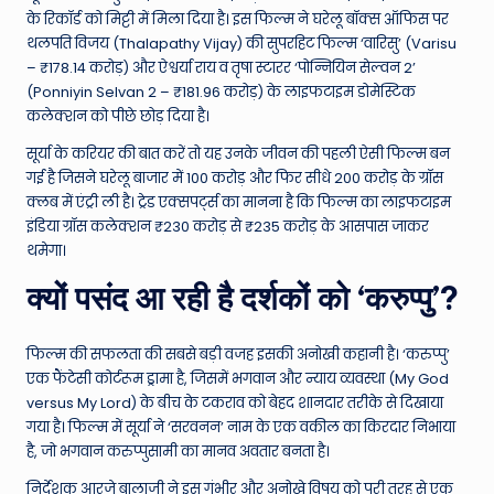
के रिकॉर्ड को मिट्टी में मिला दिया है। इस फिल्म ने घरेलू बॉक्स ऑफिस पर
थलपति विजय (Thalapathy Vijay) की सुपरहिट फिल्म ‘वारिसु’ (Varisu
– ₹178.14 करोड़) और ऐश्वर्या राय व तृषा स्टारर ‘पोन्नियिन सेल्वन 2’
(Ponniyin Selvan 2 – ₹181.96 करोड़) के लाइफटाइम डोमेस्टिक
कलेक्शन को पीछे छोड़ दिया है।
सूर्या के करियर की बात करें तो यह उनके जीवन की पहली ऐसी फिल्म बन
गई है जिसने घरेलू बाजार में 100 करोड़ और फिर सीधे 200 करोड़ के ग्रॉस
क्लब में एंट्री ली है। ट्रेड एक्सपर्ट्स का मानना है कि फिल्म का लाइफटाइम
इंडिया ग्रॉस कलेक्शन ₹230 करोड़ से ₹235 करोड़ के आसपास जाकर
थमेगा।
क्यों पसंद आ रही है दर्शकों को ‘करुप्पु’?
फिल्म की सफलता की सबसे बड़ी वजह इसकी अनोखी कहानी है। ‘करुप्पु’
एक फैंटेसी कोर्टरूम ड्रामा है, जिसमें भगवान और न्याय व्यवस्था (My God
versus My Lord) के बीच के टकराव को बेहद शानदार तरीके से दिखाया
गया है। फिल्म में सूर्या ने ‘सरवनन’ नाम के एक वकील का किरदार निभाया
है, जो भगवान करुप्पुसामी का मानव अवतार बनता है।
निर्देशक आरजे बालाजी ने इस गंभीर और अनोखे विषय को पूरी तरह से एक